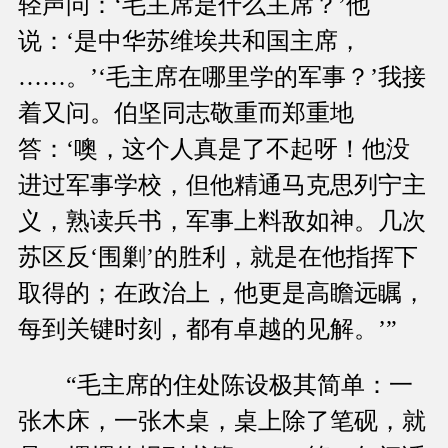
轻声问：‘毛主席是什么主席？’他
说：‘是中华苏维埃共和国主席，
……。’‘毛主席在哪里学的军事？’我接
着又问。伯坚同志敬重而郑重地
答：‘噢，这个人真是了不起呀！他没
进过军事学校，但他精通马克思列宁主
义，熟读兵书，军事上料敌如神。几次
苏区反‘围剿’的胜利，就是在他指挥下
取得的；在政治上，他更是高瞻远瞩，
每到关键时刻，都有卓越的见解。’”
“毛主席的住处陈设极其简单：一
张木床，一张木桌，桌上除了笔砚，就