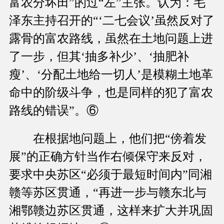
富农分坏田”的过“左”主张。认为：毛
泽东主持召开的“‘二七会议’虽然反对了
露骨的富农路线，虽然在土地问题上进
了一步，但其‘抽多补少’、‘抽肥补
瘦’、‘分配土地给一切人’是模糊土地革
命中的阶级斗争，也是同样的犯了富农
路线的错误”。⑥
在根据地问题上，他们把“傍着发
展”的正确方针当作右倾保守来反对，
要求中央苏区“必须于最短时间内”同湘
赣等苏区贯通，“再进一步与赣东北与
湘鄂赣边苏区贯通，这样来扩大并巩固