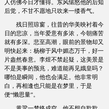
人仿佛今日才懂得。东风恼怒他的后知
后觉，不甘不愿地只吹来一缕香气。
残日照琼窗，往昔的华美映衬着今
日的悲凉，当年爱意有多浓，今朝痛苦
就有多深。悲至高潮，眼前的景物却又
明快起来：杨柳于风中媚态万千，好一
片盎然春意。李煜不禁起疑，这美景是
不是美事的预兆，难道能再见娥皇吗？
哪怕是瞬间，他也会满足。他非常明
白，再相逢也只能是在梦里，于是
便“懒思量”。
黄粱一梦终成空，他不想自欺欺