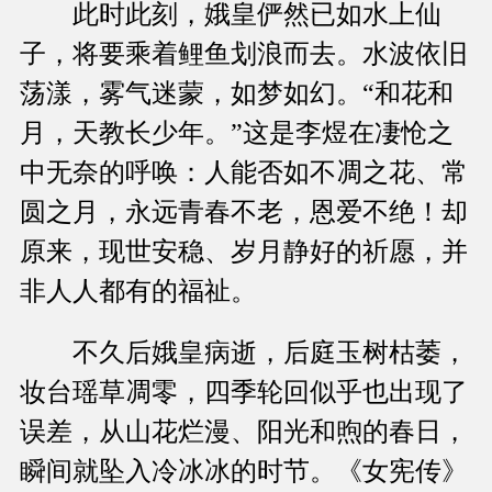
此时此刻，娥皇俨然已如水上仙
子，将要乘着鲤鱼划浪而去。水波依旧
荡漾，雾气迷蒙，如梦如幻。“和花和
月，天教长少年。”这是李煜在凄怆之
中无奈的呼唤：人能否如不凋之花、常
圆之月，永远青春不老，恩爱不绝！却
原来，现世安稳、岁月静好的祈愿，并
非人人都有的福祉。
不久后娥皇病逝，后庭玉树枯萎，
妆台瑶草凋零，四季轮回似乎也出现了
误差，从山花烂漫、阳光和煦的春日，
瞬间就坠入冷冰冰的时节。《女宪传》