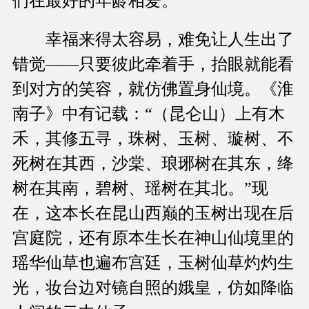
们在最好的年龄相爱。
幸福来得太容易，难免让人生出了
错觉——只要彼此牵着手，抬眼就能看
到对方的笑容，就仿佛置身仙境。《淮
南子》中有记载：“（昆仑山）上有木
禾，其修五寻，珠树、玉树、璇树、不
死树在其西，沙棠、琅琊树在其东，绛
树在其南，碧树、瑶树在其北。”现
在，这本长在昆山西巅的玉树出现在后
宫庭院，还有原本生长在神山仙境里的
瑶华仙草也遍布宫廷，玉树仙草灼灼生
光，妆台边对镜自照的娥皇，仿如降临