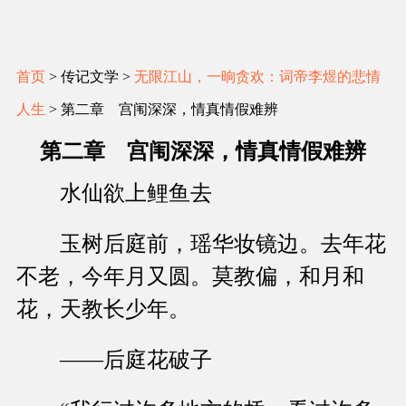
首页
> 传记文学 >
无限江山，一晌贪欢：词帝李煜的悲情
人生
> 第二章 宫闱深深，情真情假难辨
第二章 宫闱深深，情真情假难辨
水仙欲上鲤鱼去
玉树后庭前，瑶华妆镜边。去年花
不老，今年月又圆。莫教偏，和月和
花，天教长少年。
——后庭花破子