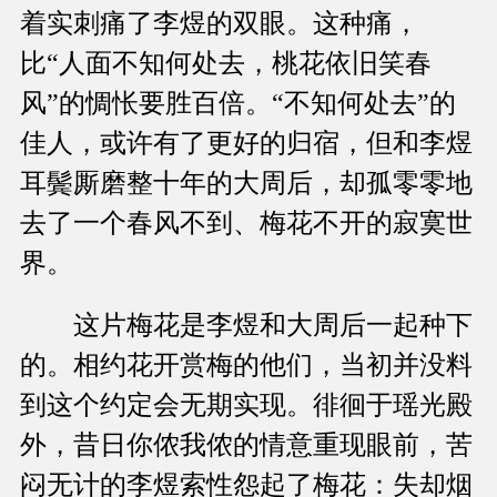
着实刺痛了李煜的双眼。这种痛，
比“人面不知何处去，桃花依旧笑春
风”的惆怅要胜百倍。“不知何处去”的
佳人，或许有了更好的归宿，但和李煜
耳鬓厮磨整十年的大周后，却孤零零地
去了一个春风不到、梅花不开的寂寞世
界。
这片梅花是李煜和大周后一起种下
的。相约花开赏梅的他们，当初并没料
到这个约定会无期实现。徘徊于瑶光殿
外，昔日你侬我侬的情意重现眼前，苦
闷无计的李煜索性怨起了梅花：失却烟