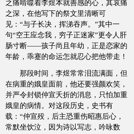
之痛啃噬着李煜本就善感的心，其哀痛
之深，在他写下的祭文里清晰可
见：“与子长决，挥涕吞声。”其中一
句“空王应念我，穷子正迷家”更令人肝
肠寸断——孩子尚且年幼，正是恋家的
年龄，乖蹇的命运怎就忍心把他带走！
那段时间，李煜常常泪流满面，但
在病重的娥皇面前，他还要强颜欢笑，
并严令封锁仲宣夭折的消息，只怕加重
娥皇的病情。对这段历史，史书有
载：“仲宣殁，后主恐重伤昭惠后心，
常默坐饮泣，因为诗以写志，吟咏数