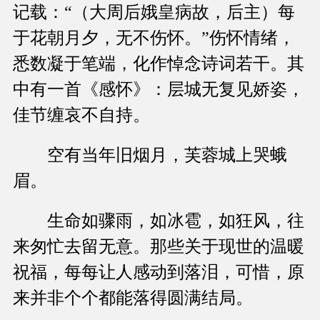
记载：“（大周后娥皇病故，后主）每
于花朝月夕，无不伤怀。”伤怀情绪，
悉数凝于笔端，化作悼念诗词若干。其
中有一首《感怀》：层城无复见娇姿，
佳节缠哀不自持。
空有当年旧烟月，芙蓉城上哭蛾
眉。
生命如骤雨，如冰雹，如狂风，往
来匆忙去留无意。那些关于现世的温暖
祝福，每每让人感动到落泪，可惜，原
来并非个个都能落得圆满结局。