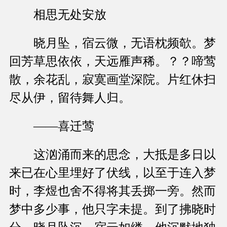
相思无处安放
晓月坠，宿云微，无语枕频欹。梦
回芳草思依依，天远雁声稀。？？啼莺
散，余花乱，寂寞画堂深院。片红休扫
尽从伊，留待舞人归。
——喜迁莺
这汹涌而来的思念，大抵是多日以
来已在心里埋好了伏线，以至于连入梦
时，李煜也舍不得将其丢掷一旁。然而
梦中多少事，他只字未提。到了拂晓时