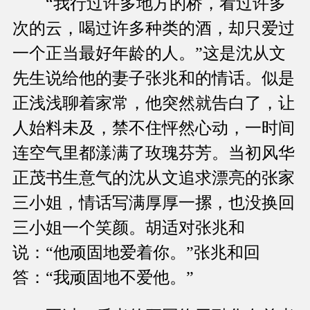
“我行过许多地方的桥，看过许多
次的云，喝过许多种类的酒，却只爱过
一个正当最好年龄的人。”这是沈从文
先生说给他的妻子张兆和的情话。似是
正浅浅聊着家常，他突然就告白了，让
人始料未及，禁不住怦然心动，一时间
连空气里都漾满了玫瑰芬芳。当初风华
正茂书生意气的沈从文追求漂亮的张家
三小姐，情话写满厚厚一摞，也没换回
三小姐一个笑颜。胡适对张兆和
说：“他顽固地爱着你。”张兆和回
答：“我顽固地不爱他。”