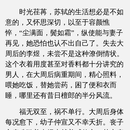
时光荏苒，苏轼的生活想必是不如
意的，又怀思深切，以至于容颜憔
悴，“尘满面，鬓如霜”，纵使能与妻子
再见，她恐怕也认不出自己了。失去大
周后的李煜，未尝不是这种潦倒情状。
这个衣着用度甚至对香料都十分讲究的
男人，在大周后病重期间，精心照料，
喂她吃饭，替她尝药，困了便和衣而
睡，哪里还有昔日檀郎的半分风流。
福无双至，祸不单行。大周后身体
每况愈下，幼子仲宣又不幸夭折。丧子