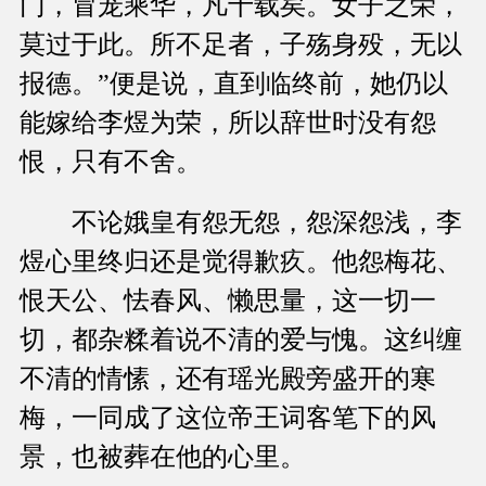
门，冒宠乘华，凡十载矣。女子之荣，
莫过于此。所不足者，子殇身殁，无以
报德。”便是说，直到临终前，她仍以
能嫁给李煜为荣，所以辞世时没有怨
恨，只有不舍。
不论娥皇有怨无怨，怨深怨浅，李
煜心里终归还是觉得歉疚。他怨梅花、
恨天公、怯春风、懒思量，这一切一
切，都杂糅着说不清的爱与愧。这纠缠
不清的情愫，还有瑶光殿旁盛开的寒
梅，一同成了这位帝王词客笔下的风
景，也被葬在他的心里。