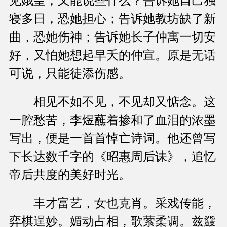
见娥皇，又能说些什么？告诉她自己独
寝多日，恐她担心；告诉她教坊缺了新
曲，恐她伤神；告诉她长子仲寓一切安
好，又怕她想起早夭的仲宣。原是无话
可说，只能徒添伤感。
相见不如不见，不见却又惦念。这
一腔愁苦，李煜蘸着掺和了血泪的浓墨
写出，便是一首首悼亡诗词。他还曾写
下长达数千字的《昭惠周后诔》，追忆
帝后共度的美好时光。
丰才富艺，女也克肖。采戏传能，
弈棋逞妙。媚动占相，歌萦柔调。兹鼗