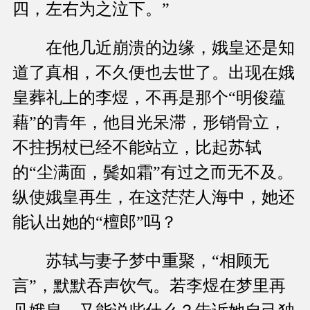
四，左右为之泣下。”
在他几近崩溃的边缘，娥皇还是知
道了真相，不久便也去世了。出现在娥
皇葬礼上的李煜，不再是那个“明俊蕴
藉”的青年，他目光呆滞，形销骨立，
不拄拐杖已经不能站立，比起苏轼
的“尘满面，鬓如霜”有过之而无不及。
纵使娥皇再生，在这茫茫人海中，她还
能认出她的“檀郎”吗？
苏轼与妻子梦中重聚，“相顾无
言”，默默吞声饮气。若李煜在梦里再