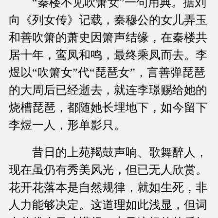
“秦楼不见吹箫女”一句用典。据刘
向《列女传》记载，秦穆公的女儿弄玉
和善吹箫的萧史因箫声结缘，在秦楼共
居十年，鸾凤和鸣，最终乘凤而去。李
煜以“吹箫女”代“琵琶女”，言善弹琵琶
的大周后已经逝去，就连李璟赐给她的
烧槽琵琶，都随她长埋地下，如今留下
李煜一人，形单影只。
昔日的上苑羯鼓声响、歌舞醉人，
现在虽仍有秀美风光，但已无人欣赏。
花开花落本是自然规律，就如生死，非
人力能够决定。这道理如此浅显，但词