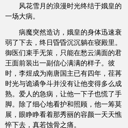
风花雪月的浪漫时光终结于娥皇的
一场大病。
病魔突然造访，娥皇的身体迅速衰
弱了下去，终日昏昏沉沉躺在寝殿里。
御医们束手无策，只能在愁云满面的君
王面前装出一副信心满满的样子。彼
时，李煜成为南唐国主已有四年，荏苒
时光与诡谲争斗并没有让他变得多么成
熟。爱人的急病，让他一下子也慌了手
脚。除了细心地看护和照顾，他一筹莫
展，眼睁睁看着那秀丽的容颜一天天憔
悴下去，真若蚀骨之痛。