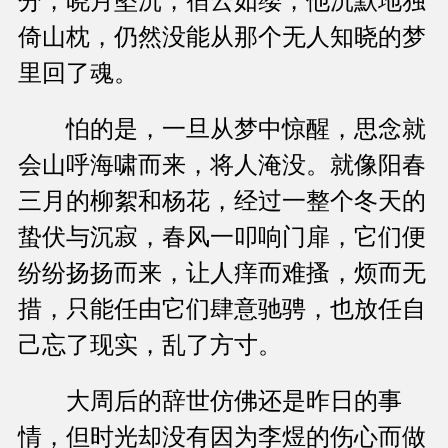
分，晓月坠沉，宿云如缕，他沉默地独
倚山枕，仍然没能从那个无人知晓的梦
里回了魂。
怕的是，一旦从梦中惊醒，思念就
会山呼海啸而来，将人淹没。就像阳春
三月的柳絮和杨花，经过一整个冬天的
蛰伏与沉寂，春风一叩响门扉，它们便
纷纷扬扬而来，让人痒而难搔，烦而无
措，只能任由它们肆意驰骋，也放任自
己忘了现实，乱了方寸。
大周后的辞世仿佛还是昨日的事
情，但时光却没有因为李煜的伤心而做