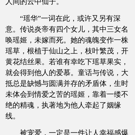
人间的云中仙子。
“瑶华”一词在此，或许又另有深
意。传说炎帝有四个女儿，其中三女名
唤瑶姬，未嫁而死。她的魂魄变作一株
瑶草，根植于仙山之上，枝叶繁茂，开
黄花结丝果。若谁有幸吃下瑶草果实，
就会得到他人的爱慕。童话与传说，大
抵总是缺憾与圆满并存的矛盾体，生时
未体会到情爱之苦的瑶姬，靠着一缕不
绝的精魂，执著地为他人牵起了姻缘
线。
被宠爱，一定是一件让人幸福感爆