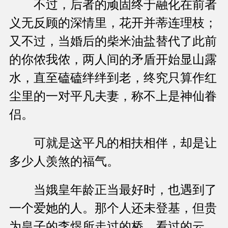
不过，后者的顽固终于融化在前者
义无反顾的深情里，花开并蒂连理枝；
又不过，当婚后的柴米油盐替代了此前
的你侬我侬，两人间的矛盾开始显山露
水，直至磕磕绊绊到老，终究只算作红
尘里的一对平凡夫妻，称不上是神仙眷
侣。
可就是这平凡的相扶相伴，却是让
多少人羡煞的福气。
当娥皇年龄正当最好时，也遇到了
一个爱她的人。那个人还未登基，但贵
为皇子的李煜所走过的桥、看过的云、