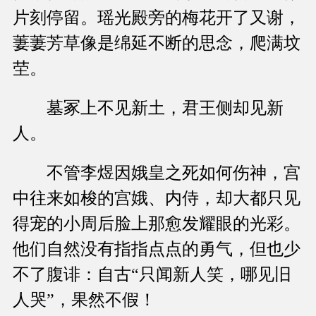
片刻停留。瑶光殿旁的梅花开了又谢，
萋萋芳草像是绵延不断的思念，爬满坟
茔。
墓冢上不见新土，君王侧却见新
人。
不管李煜因娥皇之死如何伤神，宫
中往来如梭的宫娥、内侍，却大都只见
得宠的小周后脸上那愈发耀眼的光彩。
他们自然没有指指点点的勇气，但也少
不了腹诽：自古“只闻新人笑，哪见旧
人哭”，果然不假！