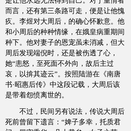
是让他永远无法得到自己。对于重情者
而言，还有第三条路可走，便是让他愧
疚。李煜对大周后，的确心怀歉意。他
和小周后的种种情缘，在娥皇病重期间
种下。他对妻子的恩宠虽未消减，但大
周后发现端倪时，还是被伤透了心，
她“恚怒，至死面不外向，故后主过
哀，以揜其迹云”。按照陆游在《南唐
书·昭惠后传》中这段记载，大周后该
是带着怨愤离世的。
不过，民间另有说法，传说大周后
死前曾留下遗言：“婢子多幸，托质君