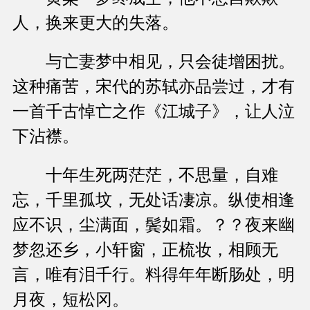
人，换来更大的失落。
与亡妻梦中相见，只会徒增困扰。
这种痛苦，宋代的苏轼亦品尝过，才有
一首千古悼亡之作《江城子》，让人泣
下沾襟。
十年生死两茫茫，不思量，自难
忘，千里孤坟，无处话凄凉。纵使相逢
应不识，尘满面，鬓如霜。？？夜来幽
梦忽还乡，小轩窗，正梳妆，相顾无
言，唯有泪千行。料得年年断肠处，明
月夜，短松冈。