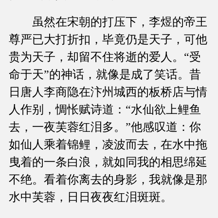
虽然在宋朝的打压下，李煜的帝王
尊严已大打折扣，毕竟仍是天子，可他
贵为天子，却留不住将逝的爱人。“受
命于天”的神话，就像是成了笑话。昔
日唐人李商隐在汴州城西的板桥店与情
人作别，惆怅赋诗道：“水仙欲上鲤鱼
去，一夜芙蓉红泪多。”他感叹道：你
如仙人乘着锦鲤，凌波而去，在水中拖
曳着的一条白浪，就如同我的相思绵延
不绝。看着你离去的身影，我就像是那
水中芙蓉，日日夜夜红泪斑斑。