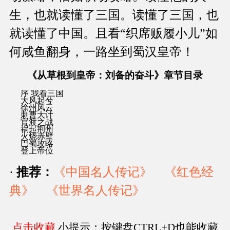
生，也就读懂了三国。读懂了三国，也
就读懂了中国。且看“织席贩履小儿”如
何咸鱼翻身，一路坐到蜀汉皇帝！
《从草根到皇帝：刘备的奋斗》章节目录
序 我看三国
大风起兮
徐州风云
刺曹大计
官渡之战
祸起荆州
火烧赤壁
巴蜀攻略
登上帝位
·
推荐：
《中国名人传记》
《红色经
典》
《世界名人传记》
点击收藏
小提示：按键盘CTRL+D也能收藏