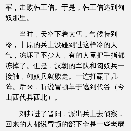
军，击败韩王信。于是，韩王信逃到匈
奴那里。
当时，天空下着大雪，气候特别
冷，中原的兵士没碰到过这样冷的天
气，冻坏了不少人，有的人竟把手指都
冻掉了。但是，汉朝的军队和匈奴兵一
接触，匈奴兵就败走。一连打赢了几
阵。后来，听说冒顿单于逃到代谷（今
山西代县西北）。
刘邦进了晋阳，派出兵士去侦察，
回来的人都说冒顿的部下全是一些老弱