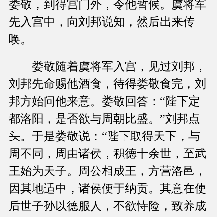
娄敬，到得宫门外，令他暂候。虞将军
先入宫中，向刘邦说知，然后出来传
唤。
娄敬随着虞将军入宫，见过刘邦，
刘邦先命赐他酒食，待得娄敬食完，刘
邦方始问他来意。娄敬回答：“陛下定
都洛阳，是否欲与周朝比盛。”刘邦点
头。于是娄敬说：“陛下取得天下，与
周不同，周由诸侯，积德十余世，至武
王始为天子。周公相成王，方营洛邑，
因其地适中，诸侯便于纳贡。其意在使
后世子孙以德服人，不欲恃险，致养成