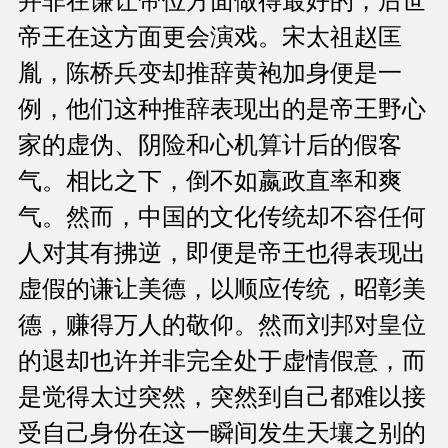
并非在谦让帝位方面做得最好的，后世
帝王在这方面更会演戏。宋太祖赵匡
胤，陈桥兵变却推辞黄袍加身便是一
例，他们这种推辞表现出的是帝王野心
家的虚伪、阴险和心机算计后的假客
气。相比之下，倒不如嬴政直率和爽
气。然而，中国的文化传统却不容任何
人对其有拂逆，即便是帝王也得表现出
虚假的谦让美德，以顺应传统，昭彰美
德，赚得万人的敬仰。然而刘邦对皇位
的退却也许并非完全处于虚情假意，而
是觉得太过突然，突然到自己都难以接
受自己身份在这一瞬间发生天壤之别的