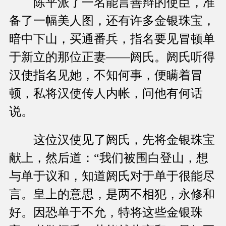
陈平派了一名能言善辩的使臣，准
备了一幅美人图，还有许多金银珠宝，
暗中下山，买通番兵，指名要见冒顿单
于新立的那位正妻——阏氏。阏氏听得
汉使指名见她，不知何事，便瞒着冒
顿，私将汉使传人内帐，问他有何话
说。
这位汉使见了阏氏，先将金银珠宝
献上，然后道：“我们被围白登山，想
与单于议和，知道阏氏对于单于很能尽
言。皇上的意思，是两不相犯，永修和
好。因恐单于不允，特将这些金银珠