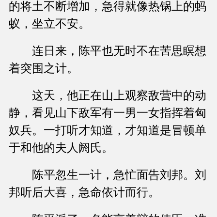
的将土不断增加，急得就像热锅上的蚂
蚁，坐立不安。
连日来，陈平也无时不在苦思瞑想
着突围之计。
这天，他正在山上观察敌营中的动
静，看见山下敌军有一男一女指挥着匈
奴兵。一打听才知道，才知道是冒顿单
于和他的夫人阏氏。
陈平忽生一计，急忙面告刘邦。刘
邦听后大喜，急命依计而行。