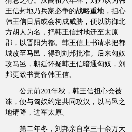
猜忌之心。汉高祖六年春，刘邦认为韩
王信封地乃兵家必争的战略重地，担心
韩王信日后或会构成威胁，便以防御北
方胡人为名，把韩王信封地迁至太原
郡，以晋阳为都。韩王信上书请求把都
城改至马邑，得到刘邦批准。后来匈奴
攻马邑，朝廷怀疑韩王信暗通匈奴，刘
邦更致书责备韩王信。
公元前201年秋，韩王信担心会被
诛，便与匈奴约定共同攻汉，以马邑之
地请降，进军太原。
第二年冬，刘邦亲自率三十余万大