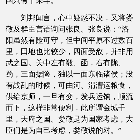
国只有十来年。”
刘邦闻言，心中疑惑不决，又将娄
敬及群臣言语询问张良。张良说：“洛
阳虽然有险可守，但中间平原不过数百
里，田地也比较少，四面受敌，并非用
武之国。关中左有殽、函，右有陇、
蜀，三面据险，独以一面东临诸侯；没
有战乱的时候，可由河、渭漕运粮食，
供给京师，一旦有变，发兵运饷，顺流
而下，这样非常便利，此所谓金城千
里，天府之国。娄敬是为国家考虑，大
臣们是为自己考虑，娄敬说的对。”