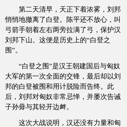
第二天清早，天正下着浓雾，刘邦
悄悄地撤离了白登。陈平还不放心，叫
弓箭手朝着左右两旁拉满了弓，保护汉
刘邦下山。这便是历史上的“白登之
围”。
“白登之围”是汉王朝建国后与匈奴
大军的第一次全面的交锋，最后却以刘
邦的白登被围和用计脱险而告终。此
后，刘邦对匈奴非常忌惮，并屡次告诫
子孙毋与其轻开边衅。
这次大战说明，汉还没有力量和匈