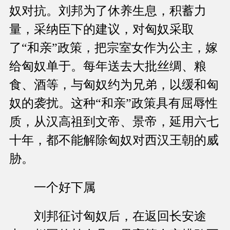
奴对抗。刘邦为了休养生息，积蓄力
量，采纳臣下的建议，对匈奴采取
了“和亲”政策，把宗室女作为公主，嫁
给匈奴单于。每年送去大批丝绸、粮
食、酒等，与匈奴约为兄弟，以缓和匈
奴的袭扰。这种“和亲”政策具有屈辱性
质，从汉高祖到文帝、景帝，延用六七
十年，都不能解除匈奴对西汉王朝的威
胁。
一个好下属
刘邦征讨匈奴后，在返回长安途