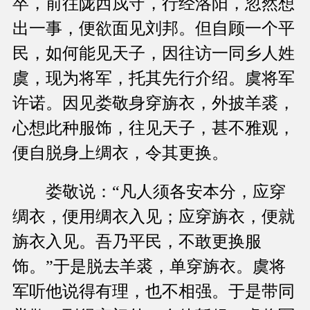
卒，前往陇西戍守，行经洛阳，忽然想
出一事，便欲面见刘邦。但自顾一个平
民，如何能见天子，因往访一同乡人姓
虞，现为将军，托其先行介绍。虞将军
许诺。因见娄敬身穿旃衣，外披羊裘，
心想此种服饰，往见天子，甚不雅观，
便自脱身上绸衣，令其更换。
娄敬说：“凡人须各安本分，应穿
绸衣，便用绸衣入见；应穿旃衣，便就
旃衣入见。吾乃平民，不敢更换服
饰。”于是脱去羊裘，单穿旃衣。虞将
军听他说得有理，也不相强。于是带同