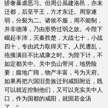
骄奢暴虐恶习。但周公虽建洛邑，亦未
迁都，后至平王，方才东迁。周室遂
弱，分裂为二。诸侯不服，周不能制，
并非德薄，乃由形势过弱之故。今陛下
崛起丰沛，灭秦胜楚，大战七十，小战
四十，专由武力取得天下。人民遭乱，
疮痍满目不比成康之时。为陛下计，不
如定都关中。关中负山带河，地势险
要；腹地广阔，物产丰富，号为天府。
如果再把六国旧贵族迁到咸阳附近，既
可以就近控制他们，又可以充实关中人
口，作为国都的咸阳，就固若金汤
了。”