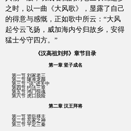
之时，以一曲《大风歌》，显露了自己
的得意与感慨，正如歌中所云：“大风
起兮云飞扬，威加海内兮归故乡，安得
猛士兮守四方。”
《汉高祖刘邦》章节目录
第一章 竖子成名
第一节 刘家老三
第二节 隆准龙颜
第三节 “说”进关中
第四节 约法三章
第五节 鸿门惊魂
第六节 虎口脱险
第二章 汉王拜将
第一节 贤臣择主
第二节 兵家之神
第三节 平定三秦