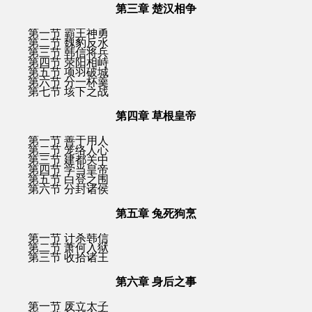
第三章 楚汉相争
第一节 霸王神勇
第二节 魏豹反水
第三节 韩信将兵
第四节 荥阳相峙
第五节 项羽破城
第六节 分一杯羹
第七节 垓下之战
第四章 草根皇帝
第一节 善于用人
第二节 笼络人心
第三节 建都关中
第四节 学当皇帝
第五节 白登之围
第六节 分封诸侯
第五章 兔死狗烹
第一节 计杀韩信
第二节 萧何入狱
第三节 收拾诸王
第六章 身后之事
第一节 废立太子