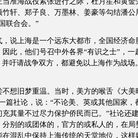
，正当准海战役紧张进行之际，杜月笙和黄金
顾竹轩、郑子良、万墨林、姜豪等勾结潘公
国联合会。”
说上海是一个远东大都市，全国经济命
。因此，他们号召中外各界“有识之士”，一
市，并吁请战争双方，都避免以上海作为战场
想旧梦重温。当时，美方的喉舌《大美晚
了一篇社论，说：“不论美、英或其他国家，
们充其量不过尽力保护侨民而已。”社论还建
，分别的或团体的，官方的或私人的，在局
能在混乱中保持上海传统的天堂地位，这样