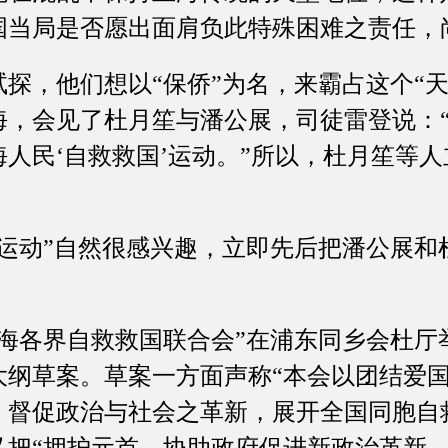
国当局是否愿出面肩负此特殊困难之责任，
，他们想以“保侨”为名，来霸占这个“天
海，会见了杜月笙与潘公展，司徒雷登说：
人民‘自救救国’运动。”所以，杜月笙等
动”自然很感兴趣，立即先后把潘公展和
上海各界自救救国联合会”在浦东同乡会杜厅
大纲草案。草案一方面声称“本会以团结爱
，督促政治与社会之革新，展开全国同胞自