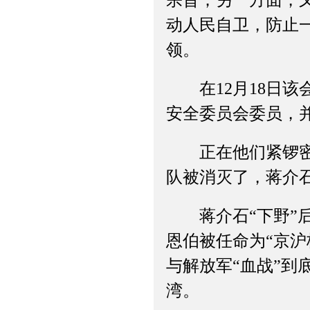
宗旨；另一方面，
动人民自卫，防止一
领。
在12月18日该
安全委员会委员，
正在他们紧锣密鼓
队被消灭了，蒋介石
蒋介石“下野”后
恩伯被任命为“京
与解放军“血战”
湾。