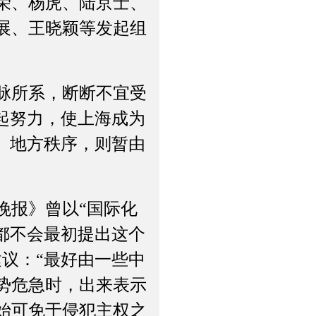
荣、杨虎、陆京士、
展、王晓颖等发起组
脉所系，断断不宜受
起努力，使上海成为
。地方秩序，则暂由
报》曾以“国际化
都不会最初提出这个
议：“最好由一些中
势危急时，出来表示
始可免于侵犯主权之