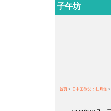
子午坊
首页
>
旧中国教父：杜月笙
>