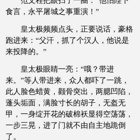
范文程把眼扫了一圈：“他怕陛下
食言，永平屠城之事重演！”
皇太极频频点头，正要说话，豪格
跑进来：“父汗，抓了个汉人，他说是
来投降的。”
皇太极眼睛一亮：“哦？带进
来。”等人带进来，众人都吓了一跳，
此人脸色蜡黄，颧骨突出，两腮凹陷，
蓬头垢面，满脸寸长的胡子，无盔无
甲，一身绽开花的破棉袄显得空荡荡，
一步三晃，进了门就不由自主地跪倒
了。