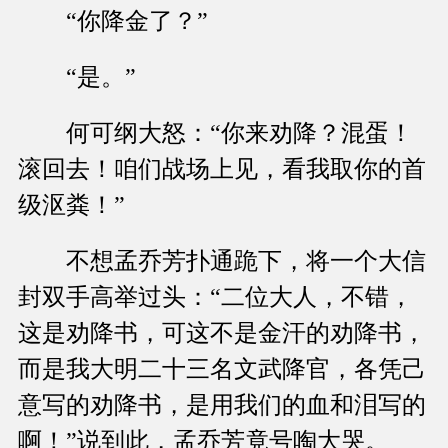
“你降金了？”
“是。”
何可纲大怒：“你来劝降？混蛋！
滚回去！咱们战场上见，看我取你的首
级沤粪！”
不想孟乔芳扑通跪下，将一个大信
封双手高举过头：“二位大人，不错，
这是劝降书，可这不是金汗的劝降书，
而是我大明二十三名文武降官，各凭己
意写的劝降书，是用我们的血和泪写的
啊！”说到此，孟乔芳竟号啕大哭。