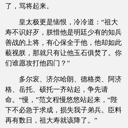
了，骂将起来。
皇太极更是恼恨，冷冷道：“祖大
寿不识好歹，朕惜他是明廷少有的知兵
善战的上将，有心保全于他，他却如此
藐视朕，那就只有让他玉石俱焚了。你
们谁愿攻打他四门？”
多尔衮、济尔哈朗、德格类、阿济
格、岳托、硕托一齐站起，争先请
命。“慢，”范文程慢悠悠站起来，“陛
下不必急于求成，损失我子弟兵。臣料
再有数日，祖大寿就该降了。”