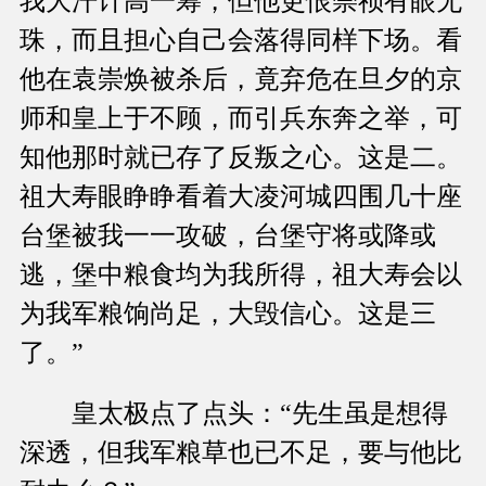
我大汗计高一筹，但他更恨崇祯有眼无
珠，而且担心自己会落得同样下场。看
他在袁崇焕被杀后，竟弃危在旦夕的京
师和皇上于不顾，而引兵东奔之举，可
知他那时就已存了反叛之心。这是二。
祖大寿眼睁睁看着大凌河城四围几十座
台堡被我一一攻破，台堡守将或降或
逃，堡中粮食均为我所得，祖大寿会以
为我军粮饷尚足，大毁信心。这是三
了。”
皇太极点了点头：“先生虽是想得
深透，但我军粮草也已不足，要与他比