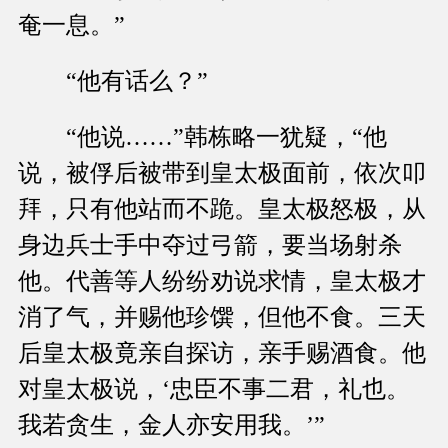
奄一息。”
“他有话么？”
“他说……”韩栋略一犹疑，“他
说，被俘后被带到皇太极面前，依次叩
拜，只有他站而不跪。皇太极怒极，从
身边兵士手中夺过弓箭，要当场射杀
他。代善等人纷纷劝说求情，皇太极才
消了气，并赐他珍馔，但他不食。三天
后皇太极竟亲自探访，亲手赐酒食。他
对皇太极说，‘忠臣不事二君，礼也。
我若贪生，金人亦安用我。’”