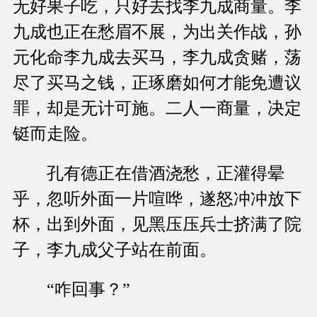
无好果子吃，只好去找李九成商量。李
九成也正在愁眉不展，为出关作战，孙
元化命李九成去买马，李九成贪赌，荡
尽了买马之钱，正琢磨如何才能免遭议
罪，却是无计可施。二人一商量，决定
铤而走险。
孔有德正在借酒浇愁，正灌得晕
乎，忽听外面一片喧哗，遂怒冲冲放下
杯，出到外面，见黑压压兵士挤满了院
子，李九成父子站在前面。
“咋回事？”