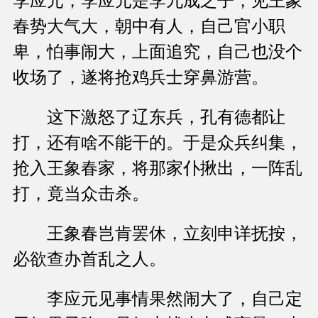
李应元，李应元是李九成之子，见王象
春势大气大，朝中有人，自己官小职
卑，怕事闹大，上面追究，自己也没个
收场了，遂将抢鸡兵士穿鼻游营。
这下激怒了辽东兵，孔有德都让
打，还有啥不能干的。于是众兵纠集，
抢入王象春家，将那家仆揪出，一阵乱
打，竟当众击杀。
王象春岂肯罢休，立刻申详抚按，
必欲查办首乱之人。
李应元见事情果然闹大了，自己定