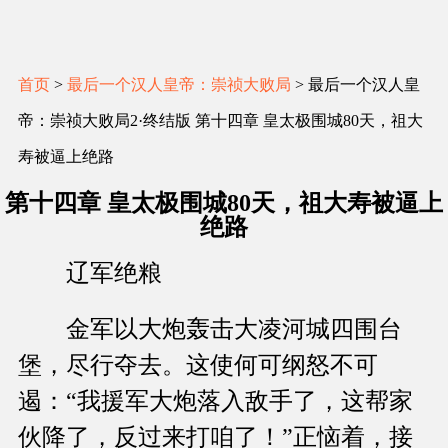
首页
>
最后一个汉人皇帝：崇祯大败局
> 最后一个汉人皇
帝：崇祯大败局2·终结版 第十四章 皇太极围城80天，祖大
寿被逼上绝路
第十四章 皇太极围城80天，祖大寿被逼上
绝路
辽军绝粮
金军以大炮轰击大凌河城四围台
堡，尽行夺去。这使何可纲怒不可
遏：“我援军大炮落入敌手了，这帮家
伙降了，反过来打咱了！”正恼着，接