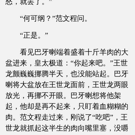
怒，就罢了。”
“何可纲？”范文程问。
“正是。”
看见巴牙喇端着盛着十斤羊肉的大
盆进来，皇太极道：“你起来吧。”王世
龙颤巍巍挪腾半天，也没能站起。巴牙
喇将大盆放在王世龙面前，王世龙两眼
放光，再挪不开眼。巴牙喇想将他架
起，他却是再不起来，只盯着血糊糊的
肉。范文程走过来，刚说了“吃吧”，王
世龙就抓起这半生的肉向嘴里塞，没嚼