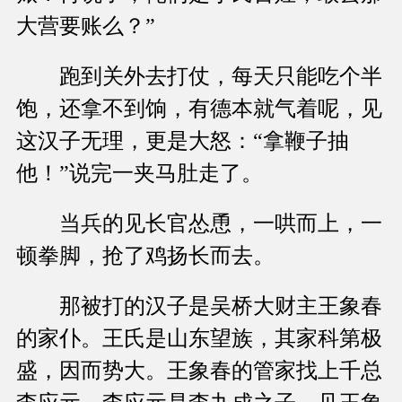
大营要账么？”
跑到关外去打仗，每天只能吃个半
饱，还拿不到饷，有德本就气着呢，见
这汉子无理，更是大怒：“拿鞭子抽
他！”说完一夹马肚走了。
当兵的见长官怂恿，一哄而上，一
顿拳脚，抢了鸡扬长而去。
那被打的汉子是吴桥大财主王象春
的家仆。王氏是山东望族，其家科第极
盛，因而势大。王象春的管家找上千总