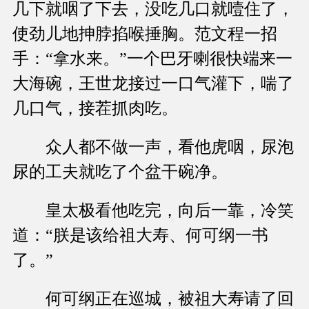
几下就咽了下去，没吃几口就噎住了，
使劲儿地抻脖掐喉捶胸。范文程一招
手：“拿水来。”一个巴牙喇很快端来一
大海碗，王世龙接过一口气灌下，喘了
几口气，接茬抓肉吃。
众人都不做一声，看他虎咽，尿泡
尿的工夫就吃了个盆干碗净。
皇太极看他吃完，向后一靠，冷笑
道：“朕是该给祖大寿、何可纲一书
了。”
何可纲正在巡城，被祖大寿请了回