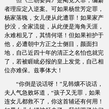
但《三朝要典》是阉党大罪，编纂
者理应定入逆案。可如果杨世芳定罪，
杨家落魄，女儿便从此遭罪！如果家产
抄没，全家流徙，从此便是海角天涯，
永难相见了，其情何堪！但如果袒护于
他，必遭朝中方正之士侧目，颜面扫
地，自己近四十年的清正之名怕也就完
了，若被睚眦必报的皇上发觉，自己相
位亦难保。兹事体大！
“你倒是说话呀！”见韩爌不说话，
夫人气急败坏道，“孩子又无罪，如果
连女儿都救不了，你这首辅还有何用！