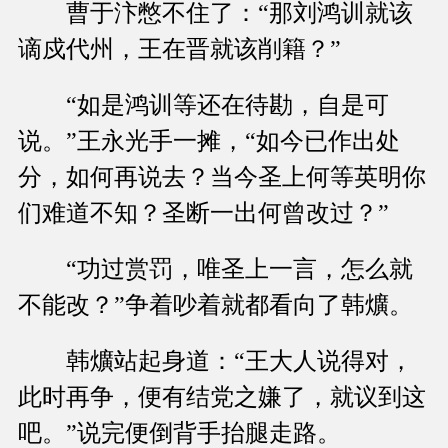
曹于汴憋不住了：“那刘鸿训就该
谪戍代州，王在晋就该削籍？”
“如是鸿训等还在待勘，自是可
说。”王永光手一摊，“如今已作出处
分，如何再说去？当今圣上何等英明你
们难道不知？圣断一出何曾改过？”
“功过赏罚，唯圣上一言，怎么就
不能改？”争着吵着就都看向了韩爌。
韩爌站起身道：“王大人说得对，
此时再争，便有结党之嫌了，就议到这
吧。”说完便倒背手抬腿走路。