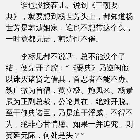
谁也没接茬儿。说到《三朝要
典》，就要想到杨世芳头上，都知道杨
世芳是韩爌姻家，谁也不想带这个头，
一时竟都无语，韩爌也不催。
李标见都不说话，总不能没个了
结，便先开了腔：“《要典》乃逆阉假
以诛灭诸贤之借具，首恶者不能不办。
魏广微为首倡，黄立极、施凤来、杨景
辰为正副总裁，公论具在，绝难开脱。
至于修典诸臣，乃是迫于淫威，不得不
为，绝非心甘情愿。如果一并追究，则
蔓延无际，何处是头？”