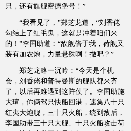
只，还有旗舰密德堡号！”
“我看见了，”郑芝龙道，“刘香佬
勾结上了红毛鬼，这就是冲着咱们来
的！”李国助道：“敌舰倍于我，荷舰又
装有加农炮，力量悬殊啊！撤吧？”
郑芝龙略一沉吟：“今天是个机
会，刘香佬和普特曼斯的舰队都来齐
了，以后再难遇到这阵仗了。李国助施
大瑄，你俩驾只快船回港，速集八十只
红夷大炮舰，三十只火船，绕到敌后，
李国助带三十只大舰、十只火船攻击荷