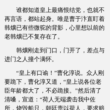
谁都知道皇上最痛恨结党，也就不
再言语，都站起身。唯是曹于汴直盯着
韩爌已有些微驼的背影，心里想以前的
老韩爌已不复存在了。
韩爌刚走到门口，门开了，差点与
进门之人撞个满怀。
“皇上有口谕！”曹化淳说。众人刚
要跪下，曹化淳又道，“皇上说各位老
臣年龄都大了，不必跪接。”然后清了
清嗓，宣道：“荷人无端袭击我中佐
所，烧毁船只，朝廷责以荷人，要求赔