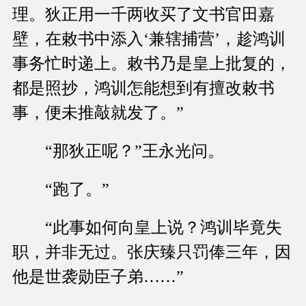
理。狄正用一千两收买了文书官田嘉
壁，在敕书中添入‘兼辖捕营’，趁鸿训
事务忙时递上。敕书乃是皇上批复的，
都是照抄，鸿训怎能想到有擅改敕书
事，便未推敲就发了。”
“那狄正呢？”王永光问。
“跑了。”
“此事如何向皇上说？鸿训毕竟失
职，并非无过。张庆臻只罚俸三年，因
他是世袭勋臣子弟……”