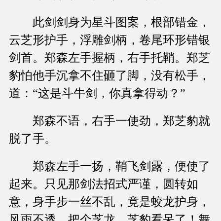
此剑剑身为星斗图案，根部错金，
云芝形护手，浮雕剑柄，卷尾环形错银
剑首。郑森左手握柄，右手托鞘。郑芝
豹怕他手沉拿不住砸了脚，没有松手，
道：“这是斗牛剑，你真拿得动？”
郑森不语，右手一使劲，郑芝豹就
脱了手。
郑森左手一扬，鞘飞剑露，便使了
起来。只见那剑法招式严谨，圆转如
意，身手步一丝不乱，竟是蛟龙护身，
风雨不透，把个芝龙、芝豹看呆了！舞