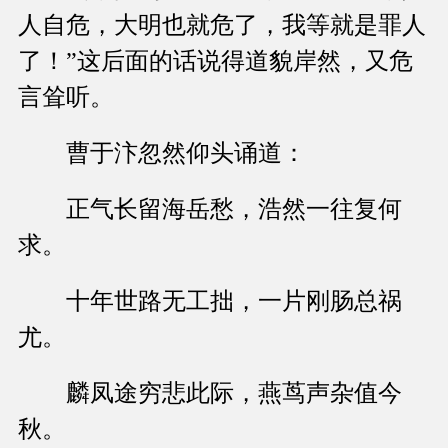
人自危，大明也就危了，我等就是罪人
了！”这后面的话说得道貌岸然，又危
言耸听。
曹于汴忽然仰头诵道：
正气长留海岳愁，浩然一往复何
求。
十年世路无工拙，一片刚肠总祸
尤。
麟凤途穷悲此际，燕茑声杂值今
秋。