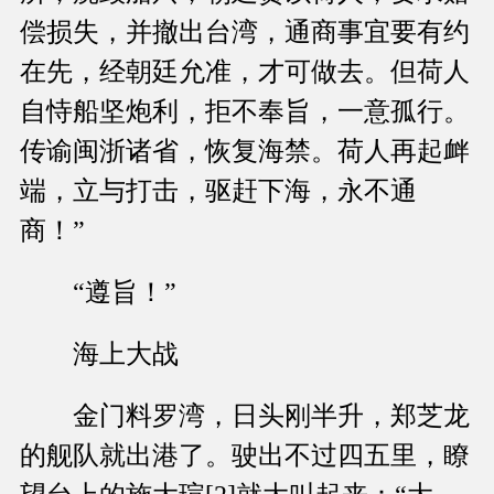
偿损失，并撤出台湾，通商事宜要有约
在先，经朝廷允准，才可做去。但荷人
自恃船坚炮利，拒不奉旨，一意孤行。
传谕闽浙诸省，恢复海禁。荷人再起衅
端，立与打击，驱赶下海，永不通
商！”
“遵旨！”
海上大战
金门料罗湾，日头刚半升，郑芝龙
的舰队就出港了。驶出不过四五里，瞭