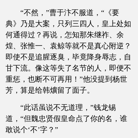
“不然，”曹于汴不服道，“《要
典》乃是大案，只列三四人，皇上处如
何通得过？再说，怎知那朱继祚、余
煌、张惟一、袁鲸等就不是真心附逆？
即使不是追腥逐臭，毕竟降身辱志，自
甘下流。像这等失了名节的人，即便不
重惩，也断不可再用！”他没提到杨世
芳，算是给韩爌留了面子。
“此话虽说不无道理，”钱龙锡
道，“但魏忠贤假皇命点了你的名，谁
敢说个‘不’字？”