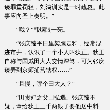
臻罪重罚轻，刘鸿训实是一时疏忽。此
事应向圣上奏明。”
“哦？”韩爌眼一亮。
“张庆臻平日里架鹰走狗，经常混
迹市井，认识了一个小人叫狄正。狄正
自称与国戚田大人交情深笃，可为张庆
臻弄到京师捕营辖权……”
“且慢，哪个田大人？”
“田贵妃之父田弘遇。张庆臻不
疑，拿给狄正三千两银子要他居中料