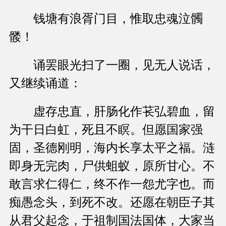
钱塘有浪胥门目，惟取忠魂泣髑
髅！
诵罢眼光扫了一圈，见无人说话，
又继续诵道：
虚存忠直，肝肠化作苌弘碧血，留
为干日白虹，死且不瞑。但愿国家强
固，圣德刚明，海内长享太平之福。涟
即身无完肉，尸供蛆蚁，原所甘心。不
敢言求仁得仁，终不作一怨尤字也。而
痴愚念头，到死不改。还愿在朝臣子其
从君父起念，于祖制国法国体，大家当