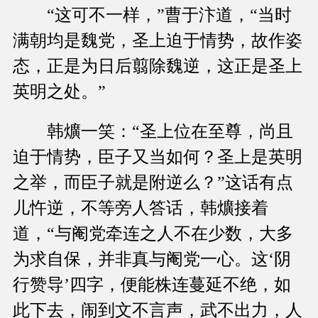
“这可不一样，”曹于汴道，“当时
满朝均是魏党，圣上迫于情势，故作姿
态，正是为日后翦除魏逆，这正是圣上
英明之处。”
韩爌一笑：“圣上位在至尊，尚且
迫于情势，臣子又当如何？圣上是英明
之举，而臣子就是附逆么？”这话有点
儿忤逆，不等旁人答话，韩爌接着
道，“与阉党牵连之人不在少数，大多
为求自保，并非真与阉党一心。这‘阴
行赞导’四字，便能株连蔓延不绝，如
此下去，闹到文不言声，武不出力，人