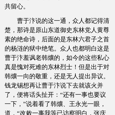
共留心。
曹于汴说的这一通，众人都记得清
楚，那诗是原山东道御史东林党人黄尊
素的绝命诗，后面的是东林六君子之首
的杨涟的狱中绝笔。众人也都明白这是
曹于汴羞讽老韩爌的，如今的这些私心
真是愧对死难的东林烈士！但是出于对
韩爌一向的敬重，还是无人提出异议。
钱龙锡想再让曹于汴说下去就该火并
了，便将话头扯开：“还有一事也要议
一下，”说着看了韩爌、王永光一眼，
道，“改敕一事我等已访察明白，张庆