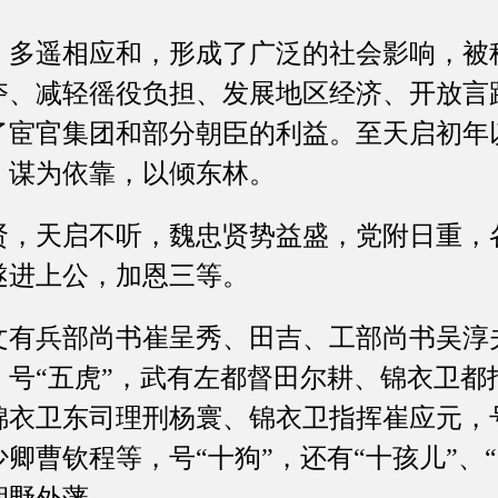
遥相应和，形成了广泛的社会影响，被
夺、减轻徭役负担、发展地区经济、开放言
了宦官集团和部分朝臣的利益。至天启初年
，谋为依靠，以倾东林。
天启不听，魏忠贤势益盛，党附日重，
遂进上公，加恩三等。
兵部尚书崔呈秀、田吉、工部尚书吴淳
，号“五虎”，武有左都督田尔耕、锦衣卫都
锦衣卫东司理刑杨寰、锦衣卫指挥崔应元，号
卿曹钦程等，号“十狗”，还有“十孩儿”、