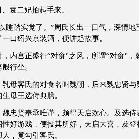
、袁二妃拍起手来。
睡踏实觉了。”周氏长出一口气，深情地
了一口绍兴京装酒，便讲起故事。
内宫正盛行“对食”之风，所谓“对食”，
妻般行坐。
母客氏的对食名叫魏朝，后来魏忠贤与
的生母王选侍典膳。
忠贤奉承唯谨，颇得天启欢心。及选侍
启性好游戏，便投其所好，天启大喜，及登
胆大，竟勾引客氏。