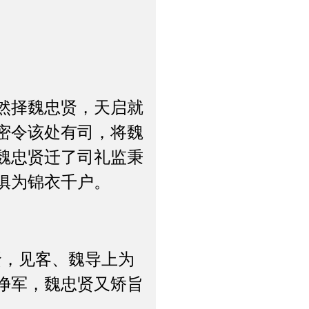
。
然择魏忠贤，天启就
密令该处有司，将魏
魏忠贤迁了司礼监秉
俱为锦衣千户。
，见客、魏导上为
净军，魏忠贤又矫旨