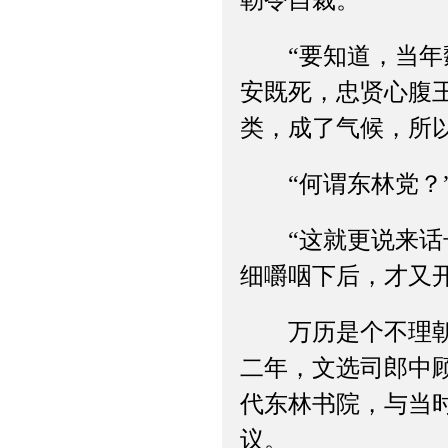
勒令自裁。
“要知道，当年魏
安既死，忠贤心腹
类，成了气候，所
“何谓东林党？”
“这就更说来话长
细嚼咽下后，才又
万历是个不理朝的
二年，文选司郎中
代东林书院，与当
议。