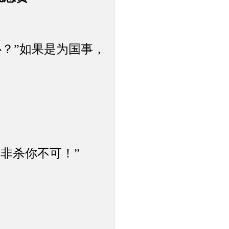
？”如果是为国事，
非杀你不可！”