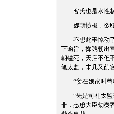
客氏也是水性杨
魏朝愤极，欲殴忠
不想此事惊动了天
下谕旨，撵魏朝出
朝缢死，天启不但
笔太监，未几又荫
“妾在娘家时曾听
“先是司礼太监王
非，怂恿大臣劾奏