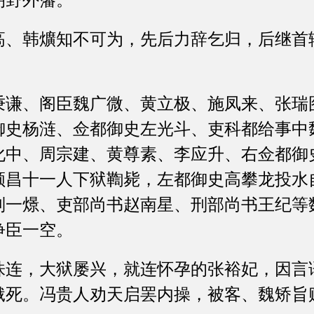
朝野外藩。
韩爌知不可为，先后力辞乞归，后继首
、阁臣魏广微、黄立极、施凤来、张瑞
御史杨涟、佥都御史左光斗、吏科都给事中
化中、周宗建、黄尊素、李应升、右佥都御
顺昌十一人下狱鞫毙，左都御史高攀龙投水
刘一燝、吏部尚书赵南星、刑部尚书王纪等
诤臣一空。
，大狱屡兴，就连怀孕的张裕妃，因言
饿死。冯贵人劝天启罢内操，被客、魏矫旨