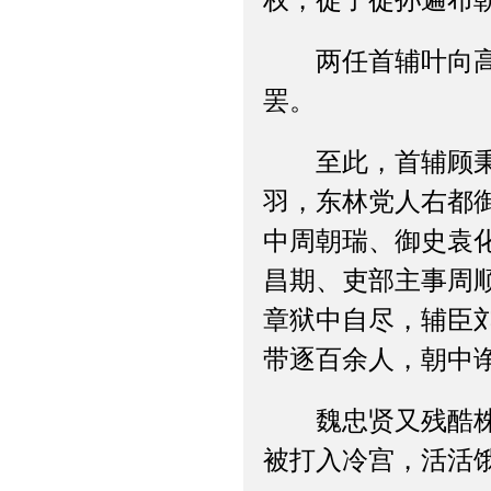
权，徒子徒孙遍布
两任首辅叶向高、
罢。
至此，首辅顾秉谦
羽，东林党人右都
中周朝瑞、御史袁
昌期、吏部主事周
章狱中自尽，辅臣
带逐百余人，朝中
魏忠贤又残酷株连
被打入冷宫，活活