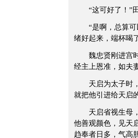
“这可好了！”田
“是啊，总算可以
绪好起来，端杯喝
魏忠贤刚进宫时，
经主上恩准，如夫
天启为太子时，乳
就把他引进给天启
天启省视生母，魏
他善观颜色，见天
趋奉者日多，气高