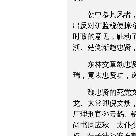
朝中慕其风者，多
出反对矿监税使掠
时政的意见，触动
浙、楚党渐趋忠贤
东林交章劾忠贤，
瑞，竟表忠贤功，
魏忠贤的死党文有
龙、太常卿倪文焕
厂理刑官孙云鹤、
尚书周应秋、太仆少