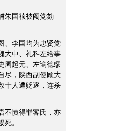
辅朱国祯被阉党劾
图、李国均为忠贤党
魏大中、礼科左给事
史周起元、左谕德缪
自尽，陕西副使顾大
数十人遭贬逐，连杀
语不慎得罪客氏，亦
赐死。