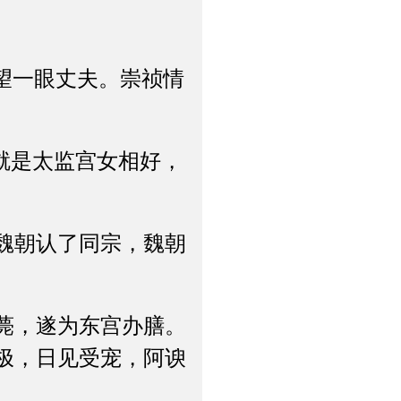
望一眼丈夫。崇祯情
就是太监宫女相好，
魏朝认了同宗，魏朝
薨，遂为东宫办膳。
极，日见受宠，阿谀