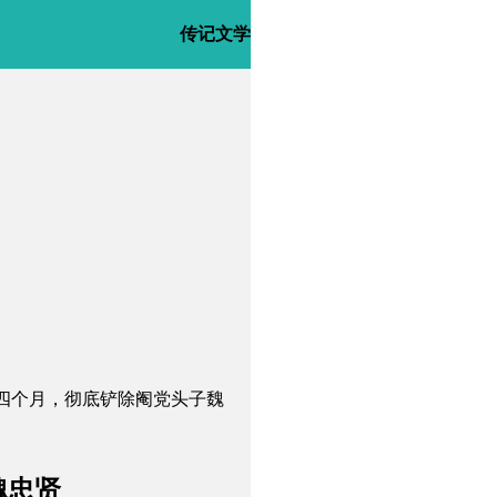
传记文学
第四个月，彻底铲除阉党头子魏
魏忠贤