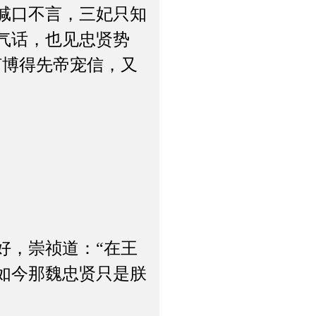
缄口不言，三妃只知
气话，也见忠贤势
何博得先帝宠信，又
，崇祯道：“在王
如今那魏忠贤只是朕