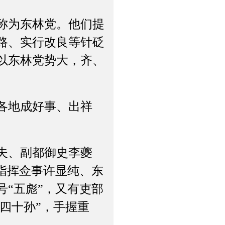
称为东林党。他们提
路、实行改良等针砭
以东林党势大，齐、
各地成好事、出祥
夫、副都御史李夔
指挥佥事许显纯、东
“五彪”，又有吏部
“四十孙”，手握重