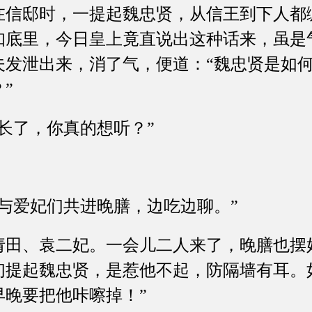
邸时，一提起魏忠贤，从信王到下人都
知底里，今日皇上竟直说出这种话来，虽是
夫发泄出来，消了气，便道：“魏忠贤是如
”
了，你真的想听？”
爱妃们共进晚膳，边吃边聊。”
、袁二妃。一会儿二人来了，晚膳也摆好
们提起魏忠贤，是惹他不起，防隔墙有耳。
早晚要把他咔嚓掉！”