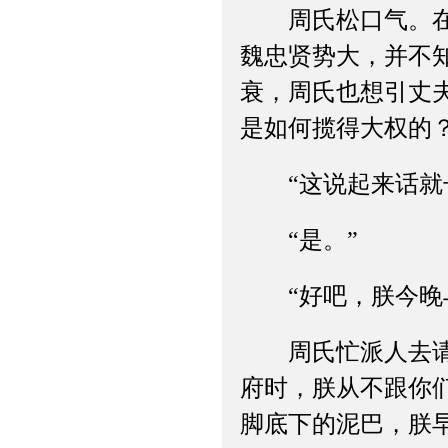
周氏松口气。在信
魏忠贤势大，并不
衰，周氏也想引丈
是如何揽得大权的？
“这说起来话就长
“是。”
“好吧，朕今晚与
周氏忙派人去请田
府时，朕从不跟你
脚底下的泥巴，朕