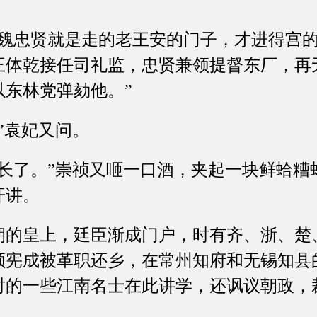
忠贤就是走的老王安的门子，才进得宫的
王体乾接任司礼监，忠贤兼领提督东厂，再
以东林党弹劾他。”
袁妃又问。
了。”崇祯又咂一口酒，夹起一块鲜蛤糟
开讲。
皇上，廷臣渐成门户，时有齐、浙、楚
顾宪成被革职还乡，在常州知府和无锡知县
时的一些江南名士在此讲学，还讽议朝政，