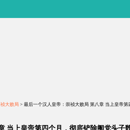
崇祯大败局
> 最后一个汉人皇帝：崇祯大败局 第八章 当上皇帝
章 当上皇帝第四个月，彻底铲除阉党头子