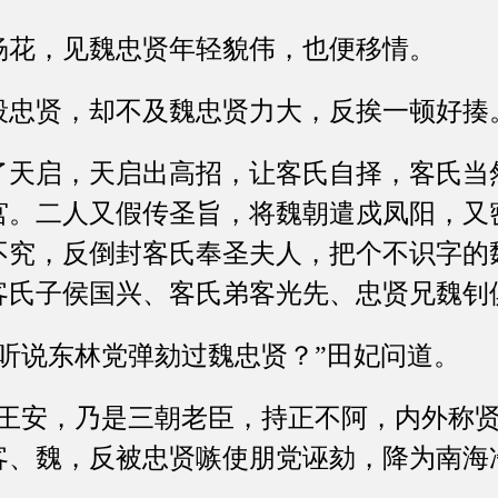
花，见魏忠贤年轻貌伟，也便移情。
贤，却不及魏忠贤力大，反挨一顿好揍
启，天启出高招，让客氏自择，客氏当
宫。二人又假传圣旨，将魏朝遣戍凤阳，又
不究，反倒封客氏奉圣夫人，把个不识字的
客氏子侯国兴、客氏弟客光先、忠贤兄魏钊
说东林党弹劾过魏忠贤？”田妃问道。
安，乃是三朝老臣，持正不阿，内外称贤
客、魏，反被忠贤嗾使朋党诬劾，降为南海