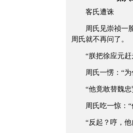
客氏遭诛
周氏见崇祯一脸杀
周氏就不再问了。
“朕把徐应元赶走
周氏一愣：“为什
“他竟敢替魏忠贤
周氏吃一惊：“他
“反起？哼，他自