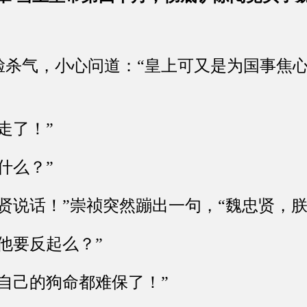
气，小心问道：“皇上可又是为国事焦心
了！”
么？”
说话！”崇祯突然蹦出一句，“魏忠贤，朕
要反起么？”
己的狗命都难保了！”