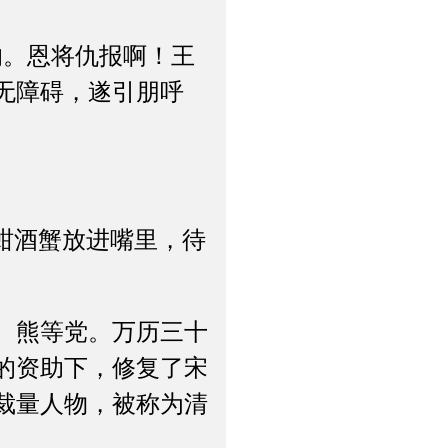
。恩将仇报啊！王
无障碍，遂引朋呼
蚶酒蟹放进嘴里，待
、熊等党。万历三十
的资助下，修复了宋
裁量人物，被称为清