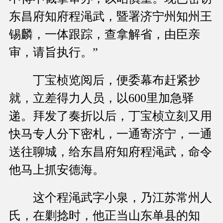
东昌府知府程渑武，暨署济宁州知州王
锡麟，一体跟踪，查拿解省，由臣亲
审，请旨执行。”
丁宝桢览阅后，便委幕布赶紧抄
就，立差得力人员，以600里加急驿
递。拜发了奏折以后，丁宝桢立刻又用
快马专人分下密札，一通寄济宁，一通
送往聊城，给东昌府知府程渑武，命令
他马上抓安德海。
这个程渑武字小泉，乃江苏常州人
氏，在剿捻时，他正当山东单县的知