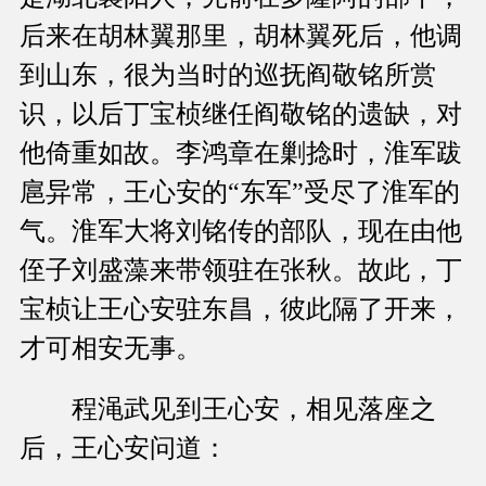
后来在胡林翼那里，胡林翼死后，他调
到山东，很为当时的巡抚阎敬铭所赏
识，以后丁宝桢继任阎敬铭的遗缺，对
他倚重如故。李鸿章在剿捻时，淮军跋
扈异常，王心安的“东军”受尽了淮军的
气。淮军大将刘铭传的部队，现在由他
侄子刘盛藻来带领驻在张秋。故此，丁
宝桢让王心安驻东昌，彼此隔了开来，
才可相安无事。
程渑武见到王心安，相见落座之
后，王心安问道：