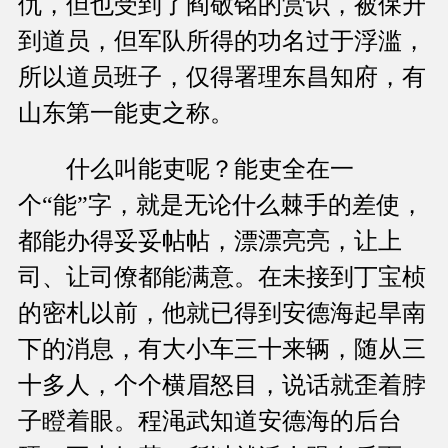
仇，但也受到了阎敬铭的赏识，被保升
到道员，但军队所得的功名过于浮滥，
所以道员班子，仅得署理东昌知府，有
山东第一能吏之称。
什么叫能吏呢？能吏全在一
个“能”字，就是无论什么棘手的差使，
都能办得妥妥帖帖，漂漂亮亮，让上
司、让司僚都能满意。在未接到丁宝桢
的密札以前，他就已得到安德海起旱南
下的消息，有大小车三十来辆，随从三
十多人，个个横眉怒目，说话就歪着脖
子瞪着眼。程渑武知道安德海的后台