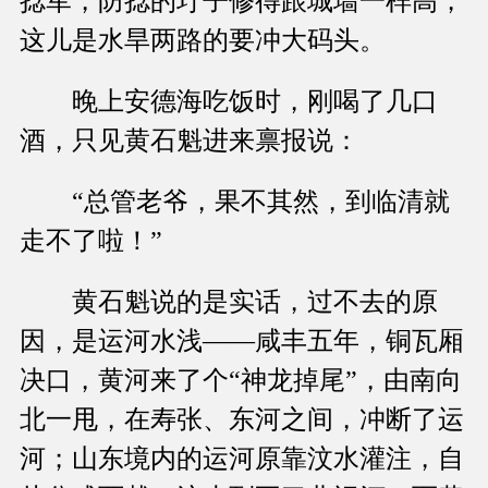
捻军，防捻的圩子修得跟城墙一样高，
这儿是水旱两路的要冲大码头。
晚上安德海吃饭时，刚喝了几口
酒，只见黄石魁进来禀报说：
“总管老爷，果不其然，到临清就
走不了啦！”
黄石魁说的是实话，过不去的原
因，是运河水浅——咸丰五年，铜瓦厢
决口，黄河来了个“神龙掉尾”，由南向
北一甩，在寿张、东河之间，冲断了运
河；山东境内的运河原靠汶水灌注，自