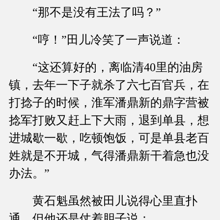
“那不是没有王法了吗？”
“哼！”田儿冷笑了一声说道：
“这还算好的，离临清40里的油房
镇，去年一下子就杀了六七百官兵，在
打捻子的时候，淮军潘鼎新的鼎字营被
捻军打败又赶上下大雨，退到单县，想
进城歇一歇，吃顿饱饭，可是单县老百
姓就是不开城，气得潘鼎新干着急也没
办法。”
黄石魁虽然被田儿说得心里直扑
通，但他还是仗着胆子说：