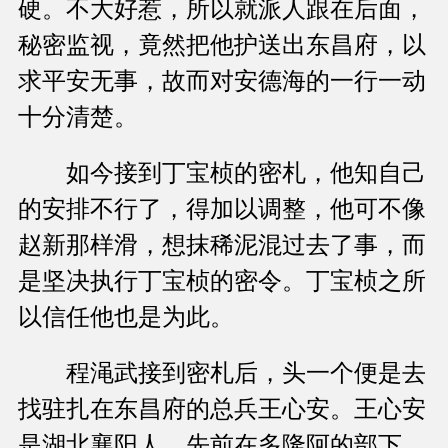
硬。不大好惹，所以就派人跟在后面，
秘密监视，竟然把他护送出东昌府，以
求平安无事，故而对安德海的一行一动
十分清楚。
如今接到丁宝桢的密札，他知自己
的安排不行了，得加以调整，他可不像
赵新那样滑，想抹稀泥混过去了事，而
是坚决执行丁宝桢的密令。丁宝桢之所
以信任他也是为此。
程渑武接到密札后，头一个便是去
找驻扎在东昌府的总兵王心安。王心安
是湖北襄阳人，先前在多隆阿的部下，