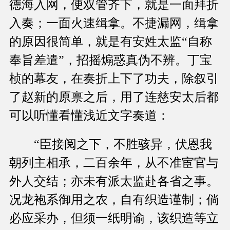
德海入网，便双管齐下，就是一面拜折
入奏；一面火速缉拿。不捷漏网，缉拿
的原因很简单，就是有安姓太监“自称
奉旨差遣”，招摇煽惑真伪不辨。丁宝
桢的幕友，在奏折上下了功夫，除叙引
了赵新的原禀之后，用了连慈安太后都
可以听懂看懂浅近文字奏道：
“臣接阅之下，不胜骇异，伏恩我
朝列主相承，二百余年，从不准宦官与
外人交结；亦未有派太监赴各省之事。
况龙袍系御用之农，自有织造谨制；倘
必应采办，但须一纸明谕，该织造等立