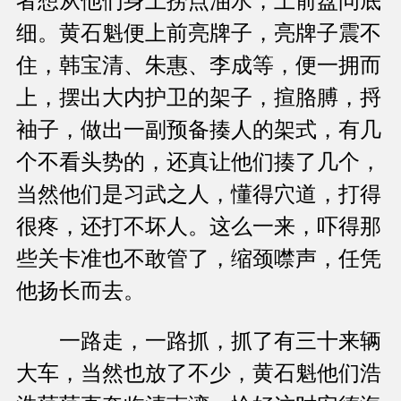
者想从他们身上捞点油水，上前盘问底
细。黄石魁便上前亮牌子，亮牌子震不
住，韩宝清、朱惠、李成等，便一拥而
上，摆出大内护卫的架子，揎胳膊，捋
袖子，做出一副预备揍人的架式，有几
个不看头势的，还真让他们揍了几个，
当然他们是习武之人，懂得穴道，打得
很疼，还打不坏人。这么一来，吓得那
些关卡准也不敢管了，缩颈噤声，任凭
他扬长而去。
一路走，一路抓，抓了有三十来辆
大车，当然也放了不少，黄石魁他们浩