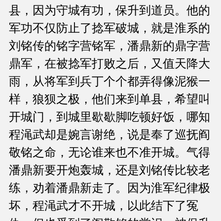
县，因为守城有功，保升到道员。他的
军功不仅防止了捻军破城，就是淮系的
刘铭传的铭字营铭军，潘鼎新的鼎字营
鼎军，在被捻军打败之后，又值天降大
雨，从将军到兵丁个个都弄得像泥猴一
样，狼狈之极，他们来到单县，希望叫
开城门，到城里歇歇脚吃顿好饭，哪知
程渑武却是婉言谢绝，说是奉了巡抚阎
敬铭之命，无论谁来也不准开城。气得
潘鼎新要开炮轰城，还是刘铭传比较老
练，劝着潘鼎新走了。因为淮军纪律极
坏，程渑武才不开城，以此结下了冤