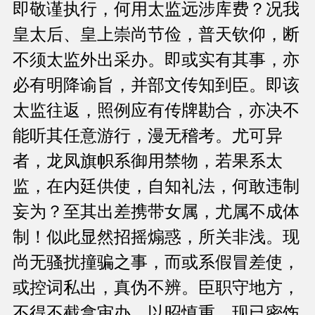
即敬谨执行，何用太监远涉库费？况我
皇太后、皇上崇尚节俭，普天钦仰，断
不须太监外出采办。即或实有其事，亦
必有明降谕旨，并部文传知到臣。即该
太监往返，照例应有传牌勘合，亦决不
能听其任意游行，漫无稽考。尤可异
者，龙凤旗帜系御用禁物，若果系太
监，在内廷供使，自知礼法，何敢违制
妄为？至其出差携带女属，尤属不成体
制！似此显然招摇煽惑，所关非浅。现
尚无骚扰撞骗之事，而或系假冒差使，
或控词私出，真伪不辨。臣职守地方，
不得不截拿审办，以昭慎重。现已密饬