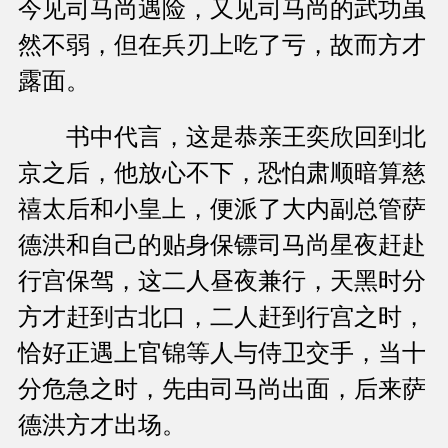
今见司马尚遇险，又见司马尚的武功虽
然不弱，但在兵刃上吃了亏，故而方才
露面。
书中代言，这是恭亲王奕欣回到北
京之后，他放心不下，恐怕肃顺暗算慈
禧太后和小皇上，便派了大内副总管萨
德洪和自己的贴身保镖司马尚星夜赶赴
行宫保驾，这二人昼夜兼行，天黑时分
方才赶到古北口，二人赶到行宫之时，
恰好正遇上官锦等人与侍卫交手，当十
分危急之时，先由司马尚出面，后来萨
德洪方才出场。