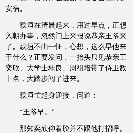
安宿。
载垣在清晨起来，用过早点，正想
入朝办事，忽然门上来报说恭亲王爷来
了。载垣不由一怔，心想，这么早他来
干什么？正要发问，一抬头只见恭亲王
奕欣、大学士桂良、周祖培带了侍卫数
十名，大踏步闯了进来。
载垣忙起身迎接，问道：
“王爷早。”
那知奕欣仰着脸并不跟他打招呼。