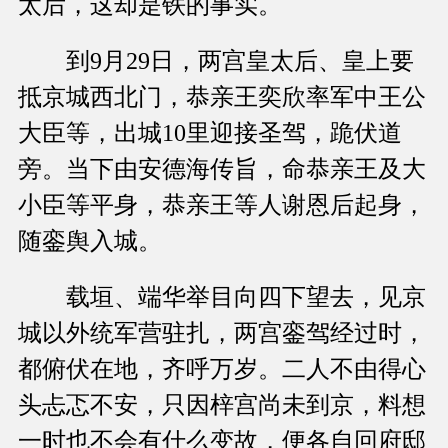
太后，这却是铁的事实。
到9月29日，两宫皇太后、皇上要
抵京城西北门，恭亲王奕欣率军中王公
大臣等，出城10里迎接圣驾，跪伏道
旁。当下由安德海传旨，命恭亲王及大
小臣等平身，恭亲王等人谢恩后起身，
随銮舆入城。
载垣、端华举目向四下望去，见京
城以外统军营驻扎，两宫銮驾经过时，
都俯伏在地，齐呼万岁。二人不由得心
头忐忑不安，只因梓宫尚未到京，料想
一时也不会有什么变故，便各自回府邸