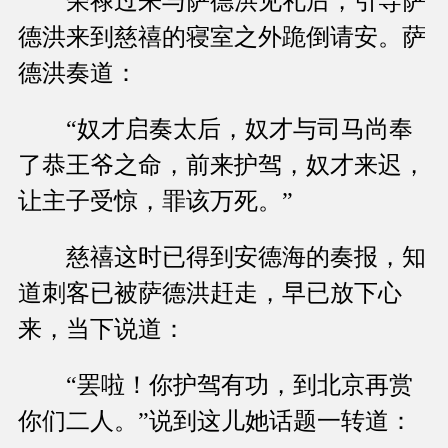
荣禄过来与萨德洪见礼后，引导萨
德洪来到慈禧的寝室之外跪倒请安。萨
德洪奏道：
“奴才启奏太后，奴才与司马尚奉
了恭王爷之命，前来护驾，奴才来迟，
让主子受惊，罪该万死。”
慈禧这时已得到安德海的奏报，知
道刺客已被萨德洪赶走，早已放下心
来，当下说道：
“罢啦！你护驾有功，到北京再赏
你们二人。”说到这儿她话题一转道：