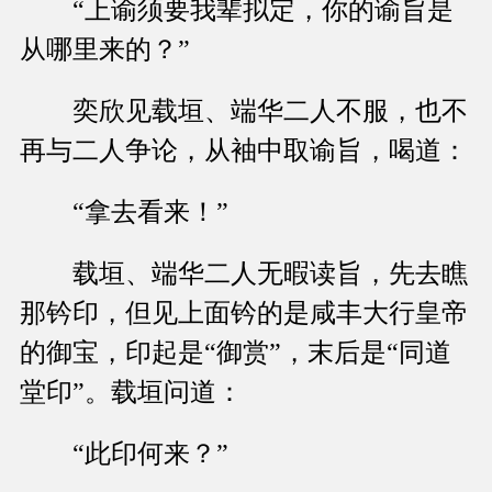
“上谕须要我辈拟定，你的谕旨是
从哪里来的？”
奕欣见载垣、端华二人不服，也不
再与二人争论，从袖中取谕旨，喝道：
“拿去看来！”
载垣、端华二人无暇读旨，先去瞧
那钤印，但见上面钤的是咸丰大行皇帝
的御宝，印起是“御赏”，末后是“同道
堂印”。载垣问道：
“此印何来？”