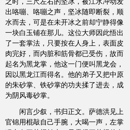
之时，三尺左右的坚冰，被江水冲动发
出咯嘣、咯嘣之声，坚冰随即断裂，顺
水而去，可是在未开冰之前却宁静得像
一块白玉铺在那儿。这位大师因此悟出
了一套掌法，只要按在人身上，表面皮
肉完好，而内脏和筋骨都已受伤，故而
起名为黑龙掌，他这一门便叫黑龙会，
因以黑龙江而得名。他的弟子又把中原
的朱砂掌、铁砂掌的功夫揉了进去，成
为阴风毒砂掌。
闲言少叙，书归正文。萨德洪见上
官锦用棍敲自己手腕，大喝一声，左掌