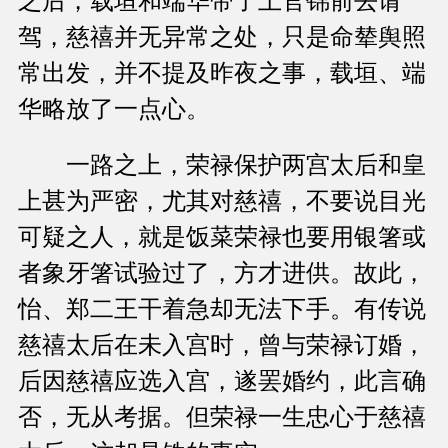
之后，载垣和端华带了上官锦前去请
驾，慈禧并无异常之处，只是命辇舆照
常出发，并不提及昨夜之事，载垣、端
华略放了一点心。
一路之上，荣禄保护两宫太后和皇
上甚为严密，尤其对慈禧，不要说目光
可疑之人，就是饭菜荣禄也要用银箸或
者象牙箸试验过了，方才进供。故此，
怡、郑二王干着急却无法下手。有传说
慈禧太后在未入宫时，曾与荣禄订婚，
后因慈禧应选入宫，遂罢婚约，此言确
否，无从考据。但荣禄一生忠心于慈禧