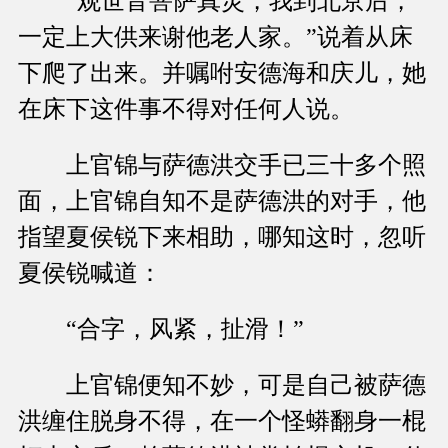
“观世音菩萨真灵，我到北京后，
一定上大供来谢他老人家。”说着从床
下爬了出来。并嘱咐安德海和庆儿，她
在床下这件事不得对任何人说。
上官锦与萨德洪交手已三十多个照
面，上官锦自知不是萨德洪的对手，他
指望夏侯锐下来相助，哪知这时，忽听
夏侯锐喊道：
“合字，风紧，扯滑！”
上官锦便知不妙，可是自己被萨德
洪缠住脱身不得，在一个怪蟒翻身一棍