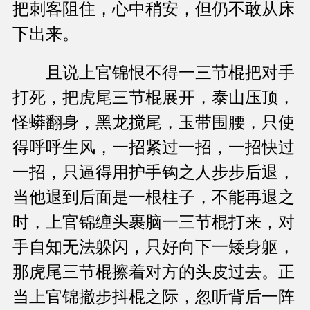
把刺客阻住，心中稍安，但仍不敢从床
下出来。
且说上官锦恨不得一三节棍把对手
打死，把虎尾三节棍展开，泰山压顶，
怪蟒翻身，黑龙搅尾，玉带围腰，只使
得呼呼生风，一招紧过一招，一招快过
一招，只逼得用护手钩之人步步后退，
当他退到后面是一根柱子，不能再退之
时，上官锦缠头裹脑一三节棍打来，对
手自知无法躲闪，只好向下一矮身躯，
那虎尾三节棍擦着对方的头皮过去。正
当上官锦撤步抖棍之际，忽听背后一阵