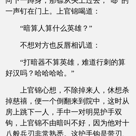
向下一蹲身，那镖从头上过去，“嘭”的
一声钉在门上。上官锦喝道：
“暗算人算什么英雄？”
不想对方也反唇相讥道：
“打暗器不算英雄，难道行刺的算
好汉吗？哈哈哈哈。”
上官锦心想，不除掉来人，休想杀
掉慈禧，便一个倒翻来到院中，这时从
房上跳下一人，手中一对明晃护手双
钩，上官锦不由暗叫不好，因为他对十
八般兵刃非常熟悉。这护手钩是带刃、