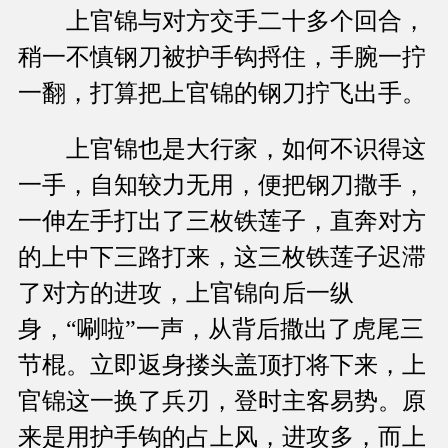
上官锦与对方交手二十多个回合，
稍一不慎钢刀被护手钩捋住，手腕一拧
一翻，打算把上官锦的钢刀拧飞出手。
上官锦也是大行家，如何不识得这
一手，自知较力无用，便把钢刀撒手，
一伸左手打出了三枚铁莲子，直奔对方
的上中下三路打来，这三枚铁莲子迟滞
了对方的进攻，上官锦向后一纵
身，“唰啦”一声，从背后撒出了虎尾三
节棍。立即返身搂头盖顶打将下来，上
官锦这一换了兵刃，登时主客易势。原
来是用护手钩的占上风，进攻多，而上