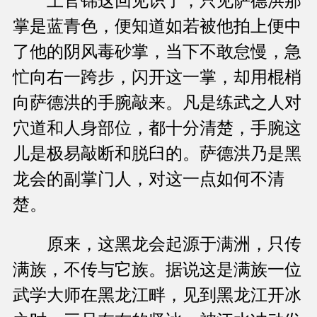
上官锦这回见识了，只见萨德洪那
掌是蓝青色，便知道如若被他拍上便中
了他的阴风毒砂掌，当下不敢怠慢，急
忙向右一跨步，闪开这一掌，却用棍梢
向萨德洪的手腕敲来。凡是练武之人对
穴道和人身部位，都十分清楚，手腕这
儿是极易敲断和脱臼的。萨德洪乃是黑
龙会的副掌门人，对这一点如何不清
楚。
原来，这黑龙会起源于满洲，只传
满族，不传与它族。据说这是满族一位
武学大师在黑龙江畔，见到黑龙江开冰