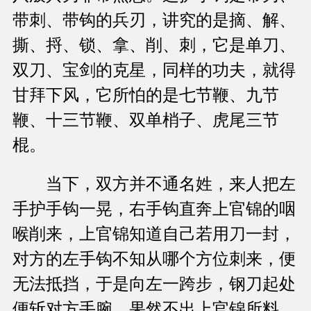
带刺、带钩的兵刃，讲究的是摘、解、
撕、捋、锁、拿、削、刺，它是单刀、
双刀、宝剑的克星，同样的功夫，就得
甘拜下风，它所怕的是七节鞭、九节
鞭、十三节鞭、双单梢子、虎尾三节
棍。
当下，双方并不通名姓，来人把左
手护手钩一晃，右手钩直奔上官锦的咽
喉削来，上官锦知道自己若用刀一封，
对方的左手钩不知从哪个方位刺来，便
无法抵挡，于是向左一跨步，钢刀起处
便斩对方手腕，果然不出上官锦所料，