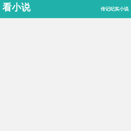
看小说
传记纪实小说