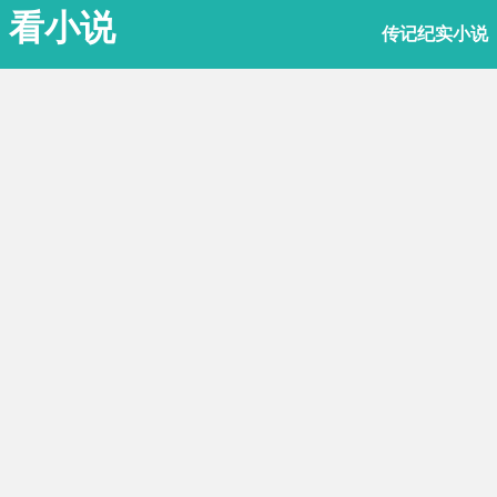
看小说
传记纪实小说