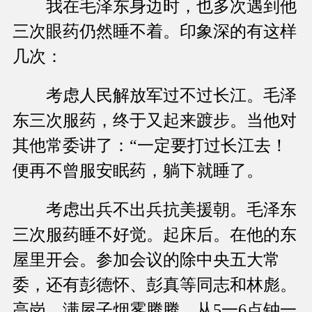
我在毛泽东身边时，也多次遇到他
三次眼药仍然睡不着。印象深的有这样
几次：
考虑人民解放军过不过长江。毛泽
东三次服药，终于又起来踱步。当他对
其他常委讲了：“一定要打过长江去！
便再不曾服安眠药，躺下就睡了。
考虑出兵不出兵抗美援朝。毛泽东
三次服药睡不好觉。起床后。在他的东
屋里开会。参加会议的除中央五大常
委，还有彭德怀、彭真等同志和林彪。
高岗，满屋子烟雾腾腾，从5一6点钟一