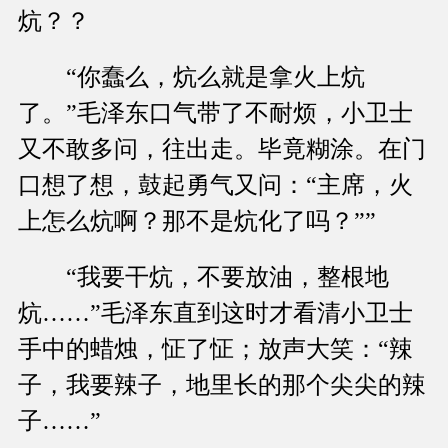
炕？？
“你蠢么，炕么就是拿火上炕
了。”毛泽东口气带了不耐烦，小卫士
又不敢多问，往出走。毕竟糊涂。在门
口想了想，鼓起勇气又问：“主席，火
上怎么炕啊？那不是炕化了吗？””
“我要干炕，不要放油，整根地
炕……”毛泽东直到这时才看清小卫士
手中的蜡烛，怔了怔；放声大笑：“辣
子，我要辣子，地里长的那个尖尖的辣
子……”