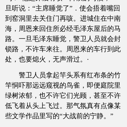
旦听说：“主席睡觉了”．使会捂着嘴回
到窑洞里去关住门再咳。进城住在中南
海，周恩来回住所必经毛泽东屋后的马
路。一旦毛泽东睡觉，警卫人员就会封
锁路，不许车来往。周恩来的车行到此
处，也要熄火，无声滑过。·
警卫人员拿起竿头系有红布条的竹
竿恫吓那远远窥视的鸟雀，即便庭院里
绿树浓郁，也不许它们光顾，甚至不许
低飞着从头上飞过。那气氛真有点像某
些文学作品里写的“大战前的宁静。”