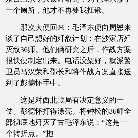
一个厕所，他才不再要我扛锹。
那次大便回来：毛泽东便向周恩来
谈了自己想好的歼敌计划：在沙家店歼
灭敌36师。他们俩研究之后，作战方案
很快便制定出来。电话没架好，就派警
卫员马汉荣和邵长和将作战方案直接送
到了彭德怀手中。
这是对西北战局有决定意义的一
仗。彭德怀打得漂亮。将钟松的36师全
部彻底地歼灭了古毛泽东说：“这是一
个转折点。”抱