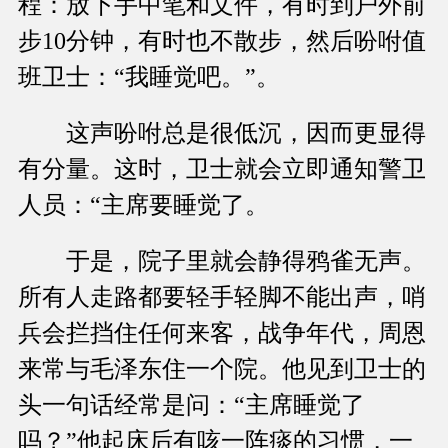
程：放下手中笔和文件，有时到户外前
步10分钟，有时也不散步，然后吩咐值
班卫士：“我睡觉吧。”。
这声吩咐总是很低沉，因而更显得
有分量。这时，卫士就会立即通知警卫
人员：“主席要睡觉了。
于是，院子里就会静得鸦雀无声。
所有人走路都要轻手轻脚不能出声，哨
兵会拦挡住任何来客，战争年代，周恩
来常与毛泽东住一个院。他见到卫士的
头一句话经常是问：“主席睡觉了
吗？”他起床后有咳一阵痰的习惯，一