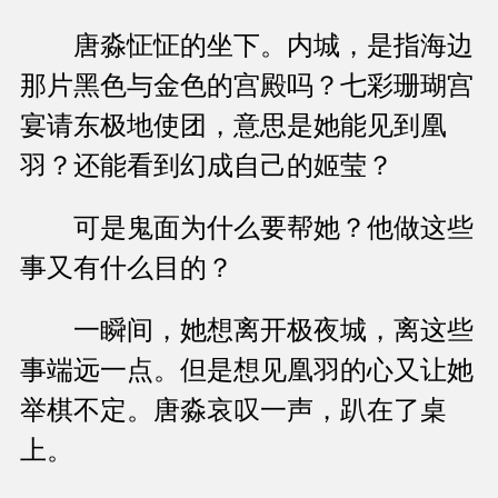
唐淼怔怔的坐下。内城，是指海边
那片黑色与金色的宫殿吗？七彩珊瑚宫
宴请东极地使团，意思是她能见到凰
羽？还能看到幻成自己的姬莹？
可是鬼面为什么要帮她？他做这些
事又有什么目的？
一瞬间，她想离开极夜城，离这些
事端远一点。但是想见凰羽的心又让她
举棋不定。唐淼哀叹一声，趴在了桌
上。