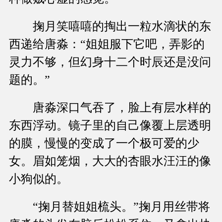
掬月笑嘻嘻的掏出一粒水滴状的东
西递给唐淼：“姐姐服下它吧，弄影的
灵力不够，但幻身十二个时辰还是没问
题的。”
唐淼深口气吞了，脸上有层水样的
东西浮动。镜子里的自己像覆上层透明
的膜，慢慢的变成了一个极可爱的少
女。眉如笼烟，大大的杏眼水汪汪的像
小狗似的。
“掬月替姐姐梳头。”掬月用丝带将