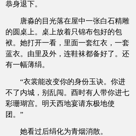
恭身退下。
唐淼的目光落在屋中一张白石精雕
的圆桌上。桌上放着只锦布包好的包
袱。她打开一看，里面一套红衣，一套
蓝衣。由里及外，连鞋袜都备好了。还
有一幅薄绢。
“衣裳能改变你的身份玉诀。你进
不了内城，别乱闯。酉时有人带你进七
彩珊瑚宫。明天西地宴请东极地使
团。”
她看过后绢化为青烟消散。