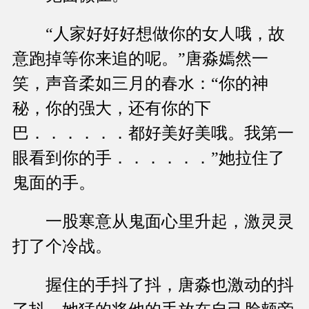
“人家好好好想做你的女人哦，故
意跑掉等你来追的呢。”唐淼嫣然一
笑，声音柔如三月的春水：“你的神
秘，你的强大，还有你的下
巴．．．．．．都好美好美哦。我第一
眼看到你的手．．．．．．”她拉住了
鬼面的手。
一股寒意从鬼面心里升起，激灵灵
打了个冷战。
握住的手抖了抖，唐淼也激动的抖