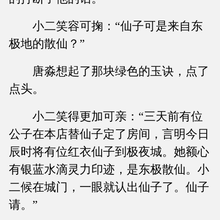
小二笑容可掬：“仙子可是来自东
极地的散仙？”
唐淼想起了那块绿色的玉诀，点了
点头。
小二笑得更加可亲：“三天前有位
公子在本店替仙子定了房间，言明今日
辰时将有位红衣仙子到极夜城。她额心
有银蓝水滴灵力印迹，是东极散仙。小
二候在城门，一眼就认出仙子了。仙子
请。”