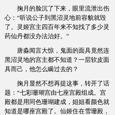
掬月的脸沉了下来，眼里流泄出伤
心：“听说公子到黑沼灵地前容貌就毁
了。灵姬宫主四百年来不知找了多少灵
药仙丹都没办法治好。”
唐淼闻言大惊，鬼面的面具竟然连
黑沼灵地的宫主都不知道？一层软皮面
具而己，他怎么瞒过去的？
掬月显然不想再提这事，转开了话
题：“七彩珊瑚宫由七座宫殿组成。宫
殿都是用同色珊瑚建成，姐姐看颜色就
知道是哪座宫殿了。仙姬住在雪珊殿，