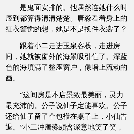
是鬼面安排的。他居然连她什么时
辰到都算得清清楚楚。唐淼看着身上的
红衣警觉的想，她是不是换件衣裳了？
跟着小二走进玉泉客栈，走进房
间，她就被窗外的海景吸引住了。深蓝
色的海填满了整座窗户，像墙上流动的
画。
“这间房是本店景致最美丽，灵力
最充沛的。公子说仙子定能喜欢。公子
还给仙子留了个包袱在桌子上，小仙告
退。”小二冲唐淼颇含深意地笑了笑，