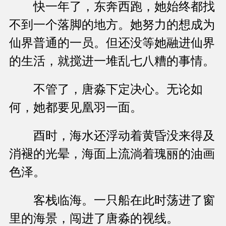
快一年了，东奔西跑，她始终都找
不到一个落脚的地方。她努力的想成为
仙界普通的一员。但还没等她融进仙界
的生活，就搅进一堆乱七八糟的事情。
不管了，唐淼下定决心。无论如
何，她都要见凰羽一面。
酉时，海水还浮动着黄昏没来得及
消褪的光晕，海面上流淌着瑰丽的油画
色泽。
客栈临海。一只船在此时荡进了窗
里的海景，闯进了唐淼的视线。