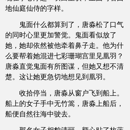
地仙庭仙侍的字样。
鬼面什么都算到了，唐淼松了口气
的同时心里更加警觉。鬼面看似放了
她，她却依然被他牵着鼻子走。他为什
么要帮着她混进七彩珊瑚宫里见凰羽？
唐淼直觉鬼面有所图谋，但她又想不清
楚。这让她更急切地想见到凰羽。
收拾停当，唐淼从窗户飞到船上。
船上的女子手中无竹篙，唐淼上船后，
船便自然往海中驶去。