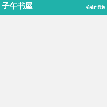
子午书屋
桩桩作品集