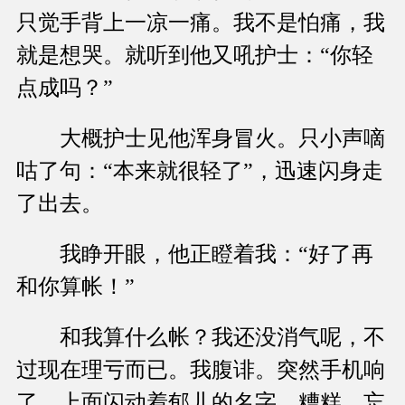
只觉手背上一凉一痛。我不是怕痛，我
就是想哭。就听到他又吼护士：“你轻
点成吗？”
大概护士见他浑身冒火。只小声嘀
咕了句：“本来就很轻了”，迅速闪身走
了出去。
我睁开眼，他正瞪着我：“好了再
和你算帐！”
和我算什么帐？我还没消气呢，不
过现在理亏而已。我腹诽。突然手机响
了，上面闪动着郁儿的名字，糟糕，忘