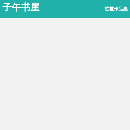
子午书屋
桩桩作品集