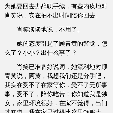
为她要回去办辞职手续，有些内疚地对
肖笑说，实在抽不出时间陪你回去。
肖笑淡谈地说，不用了。
她的态度引起了顾青黄的警觉，怎
么了？小小？出什么事了？
肖笑已准备好说词，她流利地对顾
青黄说，阿黄，我想我们还是分手吧，
我实在受不了在家等你，受不了无所事
事，受不了，陪你吃苦！你知道我是独
女，家里环境很好，在家不觉得，出门
才知道。我在家里过得比这里舒服太