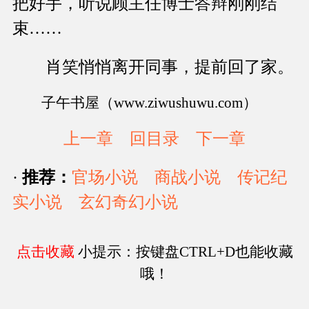
把好手，听说顾主任博士答辩刚刚结
束……
肖笑悄悄离开同事，提前回了家。
子午书屋（www.ziwushuwu.com）
上一章
回目录
下一章
·
推荐：
官场小说
商战小说
传记纪
实小说
玄幻奇幻小说
点击收藏
小提示：按键盘CTRL+D也能收藏
哦！