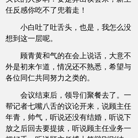
任反感你吃不了兜着走！
小白吐了吐舌头，也是，我怎么没
想到这一层呢。
顾青黄和气的在会上说话，大意不
外是初来乍道，情况还不熟悉，希望与
各位同仁共同努力之类的。
会议结束后，领导们聚餐去了。一
帮记者七嘴八舌的议论开来，说顾主任
年青，帅气，听说还没有结婚，听说下
放之后回去要提拔，听说顾主任业务一