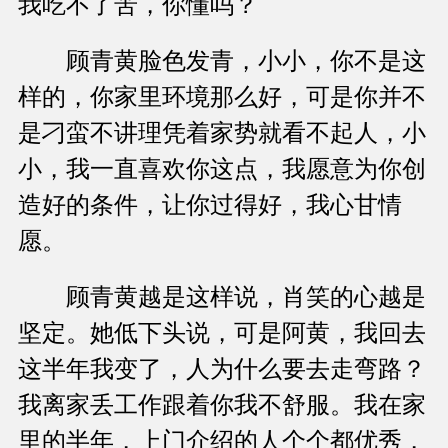
我吃不了苦，你懂吗？
顾青黄脸色发青，小小，你不是这
样的，你家里环境那么好，可是你并不
是刁蛮不讲理凭着家势就看不起人，小
小，我一直喜欢你这点，我愿意为你创
造好的条件，让你过得好，我心甘情
愿。
顾青黄越是这样说，肖笑的心越是
坚定。她低下头说，可是阿黄，我回去
这半年我变了，人为什么要去走弯路？
我离家丢工作跟着你我不舒服。我在家
里的半年，上门介绍的人个个都优秀，