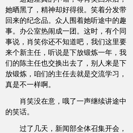
她晒黑了，精神却好得很。笑着分发带
回来的纪念品。众人围着她听途中的趣
事。办公室热闹成一团。这时，有个同
事说，肖笑你还不知道吧，我们这里要
来个新主任，听说是下放锻炼一年，我
们的陈主任也交换出去了，别人来是下
放锻炼，咱们的主任去就是交流学习，
真是不一样啊。
肖笑没在意，哦了一声继续讲途中
的笑话。
过了几天，新闻部全体召集开会，