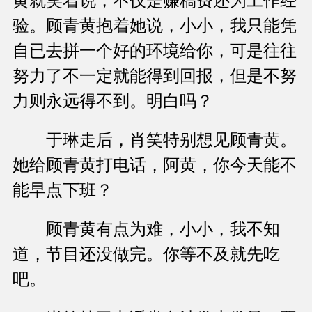
黄就笑着说，不仅是赚稿费还为工作经
验。顾青黄抱着她说，小小，我只能凭
自已去拼一个好的环境给你，可是往往
努力了不一定就能得到回报，但是不努
力则永远得不到。明白吗？
于琳走后，肖笑特别想见顾青黄。
她给顾青黄打电话，阿黄，你今天能不
能早点下班？
顾青黄有点为难，小小，我不知
道，节目还没做完。你等不及就先吃
吧。