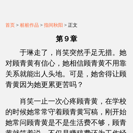
首页
>
桩桩作品
>
指间秋阳
> 正文
第９章
于琳走了，肖笑突然手足无措。她
对顾青黄有信心，她相信顾青黄不用靠
关系就能出人头地。可是，她舍得让顾
青黄因为她更累更苦吗？
肖笑一止一次心疼顾青黄，在学校
的时候她常常守着顾青黄写稿，刚开始
她常问顾青黄是不是生活费不够，顾青