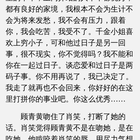
都有良好的家境，我根本不会为生计不
会为将来发愁，我不会有压力，跟着
你，我会吃苦，我受不了。千金小姐喜
欢上穷小子，可和他过日子是另一回
事，很不现实，你不觉得吗？我不能和
你在一起过日子。谈恋爱和过日子是两
码子事。你不用再说了，我已决定了。
我走了就再也不会回来，你好好的在这
里打拼你的事业吧。你这么优秀……
顾青黄吻住了肖笑，打断了她的
话。肖笑觉得顾青黄不是在吻她，是在
吃她。他啃咬着肖笑的唇，用尽力气想