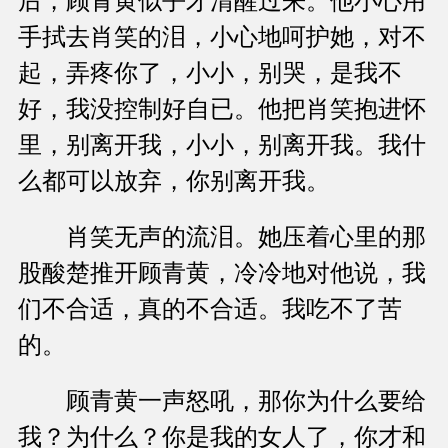
后，顾青黄似乎才清醒过来。他小心用
手拭去肖笑的泪，小心地呵护她，对不
起，弄疼你了，小小，别哭，是我不
好，我没控制好自已。他把肖笑抱进怀
里，别离开我，小小，别离开我。我什
么都可以放弃，你别离开我。
肖笑无声的流泪。她压着心里的那
股酸楚推开顾青黄，冷冷地对他说，我
们不合适，真的不合适。我吃不了苦
的。
顾青黄一声怒吼，那你为什么要给
我？为什么？你是我的女人了，你才和