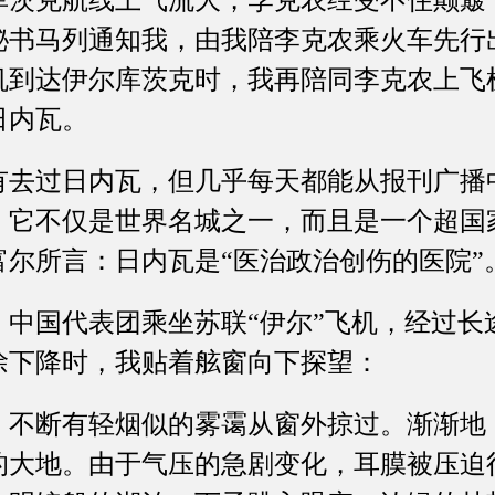
库茨克航线上气流大，李克农经受不住颠簸
秘书马列通知我，由我陪李克农乘火车先行
机到达伊尔库茨克时，我再陪同李克农上飞
日内瓦。
过日内瓦，但几乎每天都能从报刊广播
，它不仅是世界名城之一，而且是一个超国
尔所言：日内瓦是“医治政治创伤的医院”
国代表团乘坐苏联“伊尔”飞机，经过长
徐下降时，我贴着舷窗向下探望：
断有轻烟似的雾霭从窗外掠过。渐渐地
的大地。由于气压的急剧变化，耳膜被压迫