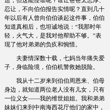
运，但这能怪谁呢？谁让爸爸太忠厚、
忍让，不向伯伯报告实情呢？直到几十
年以后有人曾向伯伯谈起这件事，伯伯
知道真相后，也坦诚地说：“我那时年
轻，火气大，是我对他帮助不够。”表
现了他对弟弟的负疚和惋惜。
夫妻情深数十载，七妈当年痛失爱
子，身临险境，伯伯机警救她脱险。
我从十二岁来到伯伯周恩来、伯母
身边，就知道两位老人没有儿女，只有
一位义女——我的维世姐姐。我和弟弟
妹妹们来到中南海西花厅他们的家中，