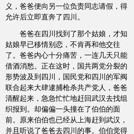
义，爸爸便向另一位负责同志请假，得
允许后立即直奔了四川。
爸爸在四川找到了那个姑娘，才知
姑娘早已移情别恋，不肯再和他交往
了。爸爸内心十分痛苦，一连几天只能
借酒消愁。正在这时，国共两党分裂的
形势波及到四川，国民党和四川的军阀
联合起来大肆逮捕枪杀共产党人，爸爸
清醒起来，急急忙忙地赶回武汉去找组
织报到。却偏偏一头撞在了伯伯的面
前。原来伯伯也已经从上海赶到武汉，
并且听说了爸爸去四川的事。伯伯觉得