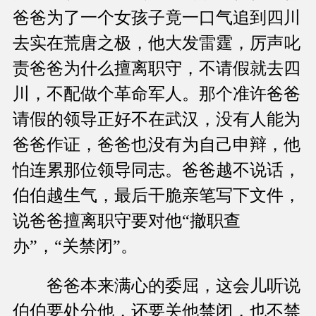
爸爸为了一个女孩子竟一口气追到四川
去实在荒唐之极，他大发雷霆，厉声叱
责爸爸为什么擅离职守，不请假就去四
川，不配做个革命军人。那个准许爸爸
请假的领导正好不在武汉，没有人能为
爸爸作证，爸爸也没有为自己申辩，他
怕连累那位领导同志。爸爸越不说话，
伯伯越生气，最后干脆亲笔写下文件，
说爸爸擅离职守要对他“撤职查
办”，“关禁闭”。
爸爸本来满心的委屈，这会儿听说
伯伯要处分他，还要关他禁闭，也不禁