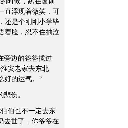
动的时候，趴在窗前
一直浮现着微笑，可
，还是个刚刚小学毕
捂着脸，忍不住抽泣
在旁边的爸爸揽过
开淮安老家去东北
么好的运气。”
的悲伤。
伯伯也不一定去东
奶去世了，你爷爷在