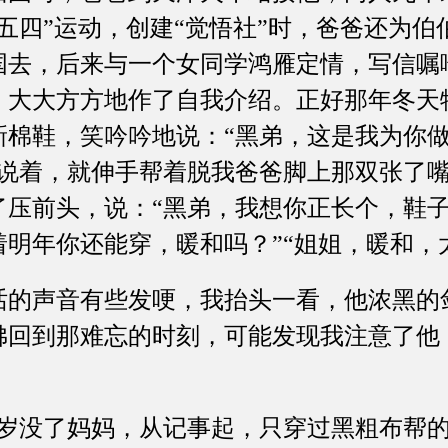
五四”运动，创建“觉悟社”时，爸爸还为
国去，后来与一个女同学鸿雁定情，写信嘱
，大大方方地作了自我介绍。正好那年冬天
新棉鞋，笑吟吟地说：“黑弟，这是我为你
”说着，就伸手帮着脱我爸爸脚上那双张了
了压前头，说：“黑弟，我想你正长个，鞋
明年你还能穿，暖和吗？”“姐姐，暖和，
声音有些发哽，我抬头一看，他浓黑的
佛回到那难忘的时刻，可能发现我注意了他
没了妈妈，从记事起，只穿过黑粗布帮的