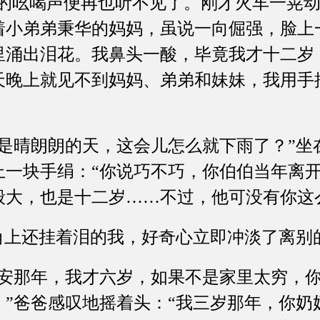
”的吆喝声便再也听不见了。刚才火车一晃
着小弟弟秉华的妈妈，虽说一向倔强，脸上
里涌出泪花。我鼻头一酸，毕竟我才十二岁
天晚上就见不到妈妈、弟弟和妹妹，我用手
晴朗朗的天，这会儿怎么就下雨了？”坐
上一块手绢：“你说巧不巧，你伯伯当年离
般大，也是十二岁……不过，他可没有你这
上还挂着泪的我，好奇心立即冲淡了离别
那年，我才六岁，如果不是家里太穷，你
。”爸爸感叹地摇着头：“我三岁那年，你奶