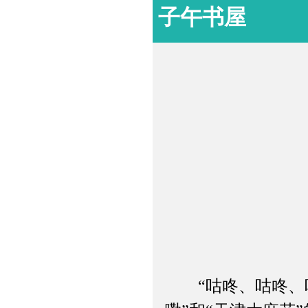
子午书屋
“咕咚、咕咚、咕