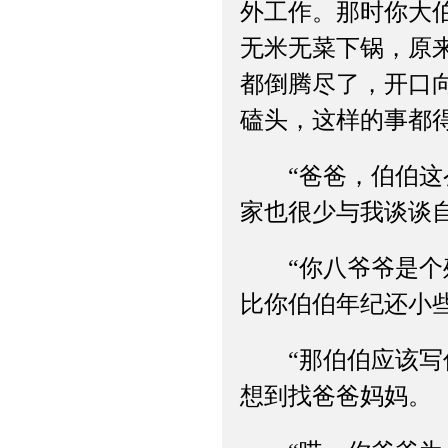
外工作。那时你大
无米无菜下锅，原
都倒腾尽了，开口
磕头，这样的事都
“爸爸，伯伯这么
家也很少与我谈谈
“你八爷爷是个残
比你伯伯年纪还小
“那伯伯应该写信
想到找爸爸妈妈。