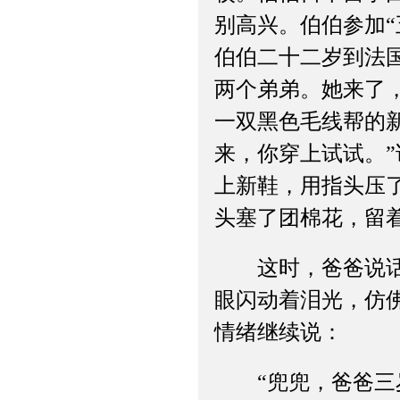
别高兴。伯伯参加“
伯伯二十二岁到法
两个弟弟。她来了
一双黑色毛线帮的
来，你穿上试试。
上新鞋，用指头压
头塞了团棉花，留着
这时，爸爸说话的
眼闪动着泪光，仿
情绪继续说：
“兜兜，爸爸三岁