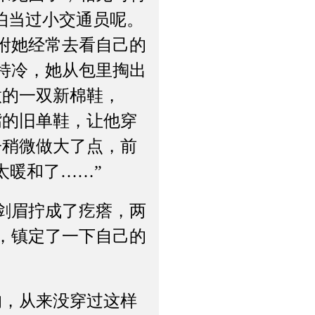
伯伯当过小交通员呢。
咐她经常去看自己的
特冷，她从包里掏出
做的一双新棉鞋，
嘴的旧单鞋，让他穿
子稍微做大了点，前
太暖和了……”
剑眉拧成了疙瘩，两
，镇定了一下自己的
，从来没穿过这样