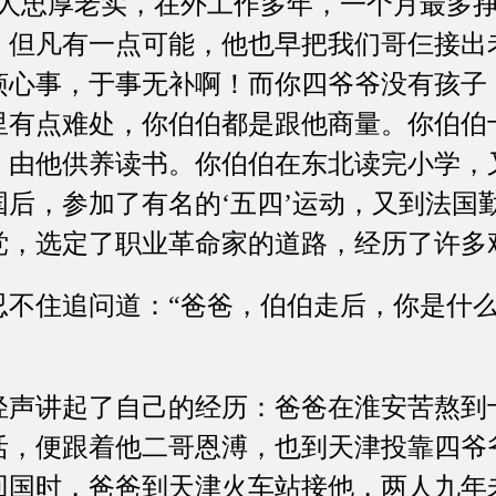
忠厚老实，在外工作多年，一个月最多挣
，但凡有一点可能，他也早把我们哥仨接出
烦心事，于事无补啊！而你四爷爷没有孩子
里有点难处，你伯伯都是跟他商量。你伯伯
，由他供养读书。你伯伯在东北读完小学，
国后，参加了有名的‘五四’运动，又到法国
党，选定了职业革命家的道路，经历了许多
住追问道：“爸爸，伯伯走后，你是什么
讲起了自己的经历：爸爸在淮安苦熬到
活，便跟着他二哥恩溥，也到天津投靠四爷
回国时，爸爸到天津火车站接他，两人九年