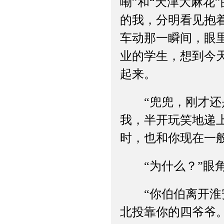
嘞”和“天津大麻花
的我，分明看见抱
车动那一瞬间，眼
业的学生，想到今
起来。
“兜兜，刚才还是
我，半开玩笑地递
时，也和你现在一
“为什么？”眼角
“你伯伯离开淮安
北投靠你的四爷爷