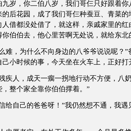
伯九岁，你二伯八岁，我们哥仨只好跟着你
来的后花园，成了我们哥仨种蚕豆、青菜的
向人借都没处借了，就这样，亲戚家里的红
得你伯伯去，他心里苦啊无处说，就给东北
难，为什么不向身边的八爷爷说说呢？”
自己小时候的事，今天坐在火车上，正好打
疾人，成天一瘸一拐地行动不方便，八奶
些，整个家全靠你伯伯撑着。”
给自己的爸爸呀！”我仍然想不通，我遇