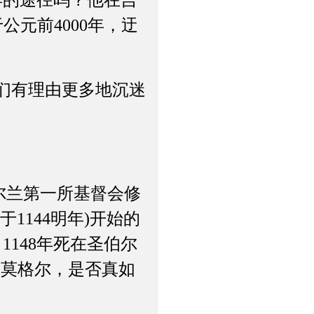
年的途径吗？他在吉
公元前4000年，迂
们有理由更多地沉迷
设了爱尔兰第一所基督会修
1144明年)开始的
148年死在圣伯尔
·欧莫格尔，是否真如