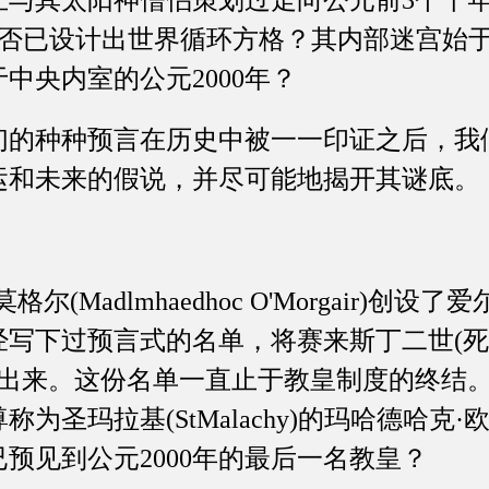
王与其太阳神僧侣策划过走向公元前3个千
字塔是否已设计出世界循环方格？其内部迷宫始于
于中央内室的公元2000年？
种种预言在历史中被一一印证之后，我
运和未来的假说，并尽可能地揭开其谜底。
Madlmhaedhoc O'Morgair)创
写下过预言式的名单，将赛来斯丁二世(死于
了出来。这份名单一直止于教皇制度的终结。1
为圣玛拉基(StMalachy)的玛哈德哈克
预见到公元2000年的最后一名教皇？