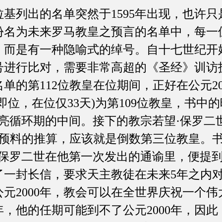
列出的名单突然于1595年出现，也许只
份名为未来罗马教皇之预言的名单中，每一
，而是有一种隐喻式的绰号。自十七世纪开
号进行比对，需要非常高超的《圣经》训访
单的第112位教皇在位期间，正好在公元20
年即位，在位仅33天)为第109位教皇，书中
亮循环期的中间。接下的教宗若望·保罗二世(
照预料的推算，应该就是倒数第三位教皇。
教宗保罗二世在他第一次发出的通谕里，便提
表了一封长信，要求天主教徒在未来5年之内
元2000年，教会可以在全世界庆祝一个
0年，他的任期可能到不了公元2000年，因