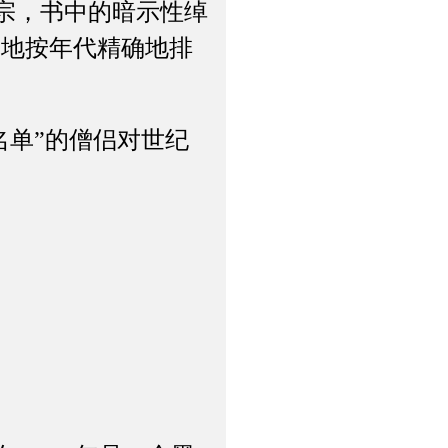
教宗，书中的暗示性绰
差地按年代精确地排
基名单”的僧侣对世纪