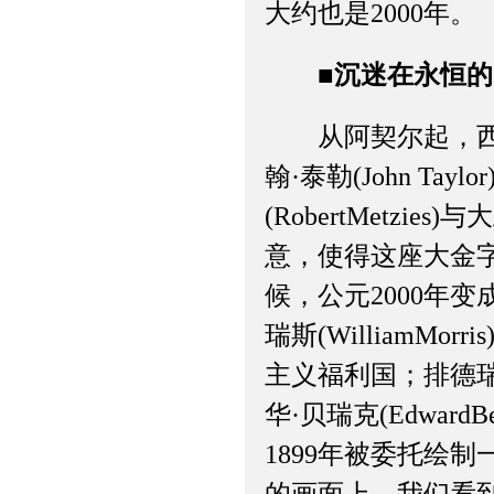
大约也是2000年。
■沉迷在永恒
从阿契尔起，西方基
翰·泰勒(John Tay
(RobertMetzi
意，使得这座大金字
候，公元2000年变成
瑞斯(WilliamMor
主义福利国；排德瑞克·
华·贝瑞克(EdwardB
1899年被委托绘