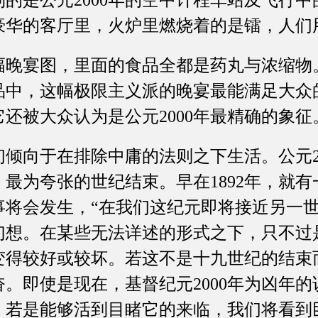
的是公元2000年的空中计程车站及飞行
豪华的客厅里，火炉里燃烧着的是镭，人们
宴图，里面的食品全都是药丸与浓缩物。在
作品中，这幅极限主义派的晚宴最能满足大
还被大众认为是公元2000年最精确的象征
向于在排除中庸的法则之下生活。公元20
最为夸张的世纪结束。早在1892年，就
事将会发生，“在我们这纪元即将接近另一
幻想。在某些无法详述的形式之下，只不过
变得较好或较坏。若这不是十九世纪的结束
。即使是现在，基督纪元2000年为凶年
，若是能够活到目睹它的来临，我们将看到