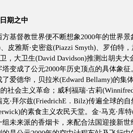
的日期之中
督教世界便不断想象2000年的世界景象
lor)、皮雅斯·史密兹(Piazzi Smyth)、罗伯
es)与大卫，大卫生(David Davidson)推测
塔变成了公元2000年历史顶点的具体象
了爱德华，贝拉米(Edward Bellamy)
ris)的社会主义革命；威利福瑞·古莉(Winnifre
拜尔兹(FriedrichE．Bilz)传遍全球
erwick)的素食主义农民天堂。金·马克·库特(Jea
制一组未来派的香烟卡，来配合法国迎接新