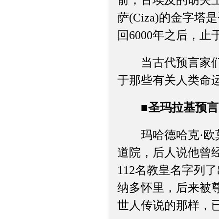
前，古埃及的胡夫
萨(Ciza)的金
回6000年之后，止
当古代预言家们的
于那些有关人类命
■圣玛拉基预言
玛哈德哈克·欧莫格尔(
道院，后人说他曾经
112名教皇名字列
纳多怀里，后来被尊称
世人传说的那样，已