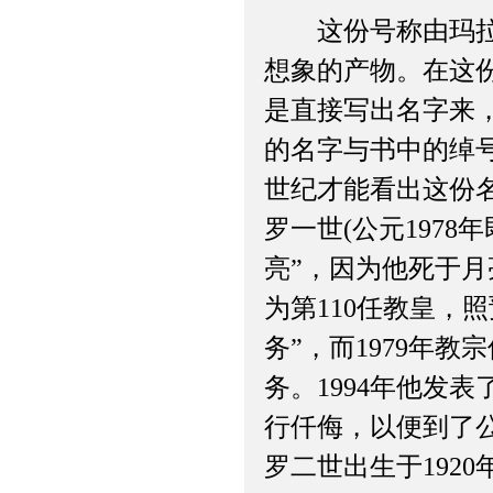
这份号称由玛拉基
想象的产物。在这
是直接写出名字来
的名字与书中的绰
世纪才能看出这份名
罗一世(公元1978
亮”，因为他死于月
为第110任教皇，
务”，而1979年
务。1994年他发
行仟侮，以便到了公
罗二世出生于192