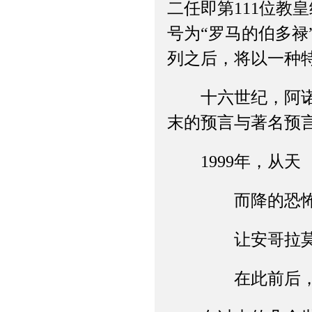
二任即第111位教
号为“罗马的伯多禄
列之后，将以一种
十六世纪，阿诺·威恩
末的预言与著名预
1999年，从天
而降的恐怖
让安哥拉莫斯
在此前后，战