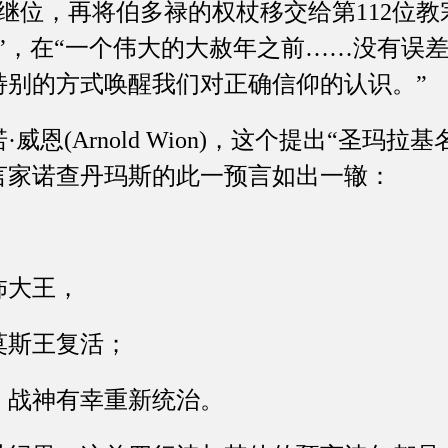
皇继位，再将伯多禄的权杖移交给第112位
”，在“一个伟大的大赦年之前……没有误
特别的方式唤醒我们对正确信仰的认识。”
(Arnold Wion)，这个提出“圣玛拉
言家诺查丹玛斯的此一预言如出一辙：
大王，
王复活；
神有幸重新统治。