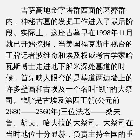
吉萨高地金字塔群西面的墓葬群
内，神秘古墓的发掘工作进入了最后阶
段。实际上，这座古墓早在1998年11月
就已开始挖掘，当美国福克斯电视台的
王牌记者波维奇和埃及权威考古学家哈
瓦斯博士走进地下船米深处墓道的时
候，首先映人眼帘的是墓道两边墙上的
许多壁画和古埃及一个名叫“凯”的大祭
司。“凯”是古埃及第四王朝(公元前
2680——2560年)三位法老——桑夫
鲁、胡夫、哈夫拉的大祭司。大祭司在
当时地位十分显赫，负责主持全国的重