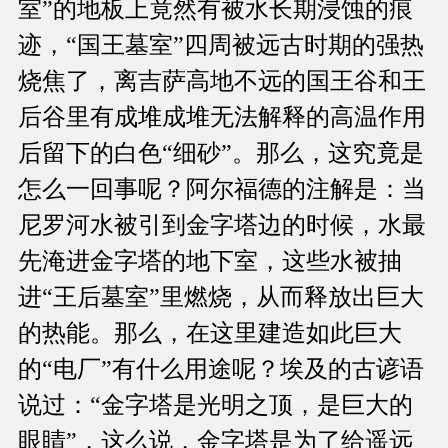
室”的地板上竟然有被水长期浸蚀的痕
迹，“国王墓室”四周被远古时期的强热
烧焦了，离吉萨高地不远的国王谷和王
后谷里有成堆成堆无法解释的高温作用
后留下的白色“细砂”。那么，这究竟是
怎么一回事呢？阿尔福德的注解是：当
尼罗河水被引到金字塔边的时候，水最
先淹进金字塔的地下室，这些水被抽
进“王后墓室”里燃烧，从而释放出巨大
的热能。那么，在这里建造如此巨大
的“电厂”有什么用途呢？埃及的古谚语
说过：“金字塔是光明之顶，是巨大的
眼睛”，这么说，金字塔是为了给遥远