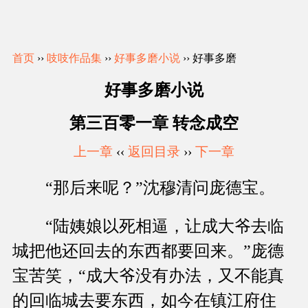
首页
››
吱吱作品集
››
好事多磨小说
›› 好事多磨
好事多磨小说
第三百零一章 转念成空
上一章
‹‹
返回目录
››
下一章
“那后来呢？”沈穆清问庞德宝。
“陆姨娘以死相逼，让成大爷去临
城把他还回去的东西都要回来。”庞德
宝苦笑，“成大爷没有办法，又不能真
的回临城去要东西，如今在镇江府住