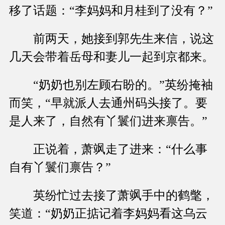
移了话题：“李妈妈和月桂到了没有？”
前两天，她接到郭先生来信，说这
几天会带着岳母和妻儿一起到京都来。
“奶奶也别左顾右盼的。”英纷掩袖
而笑，“早就派人去通州码头接了。要
是人来了，自然有丫鬟们进来禀告。”
正说着，萧飒走了进来：“什么事
自有丫鬟们禀告？”
英纷忙过去接了萧飒手中的鹤氅，
笑道：“奶奶正掂记着李妈妈看这乌云