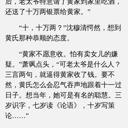
后，老太爷特意请了黄家到家里吃酒，
还送了十万两银票给黄家。”
“十，十万两？”沈穆清愕然，想到
黄氏那种恭顺的态度。
“黄家不愿意收。怕有卖女儿的嫌
疑。”萧飒点头，“可老太爷是什么人？
三言两句，就逼得黄家收了钱。要不
然，黄氏怎么会忍气吞声地跟着十一过
日子。想当年，她可是有名的聪慧。三
岁识字，七岁读《论语》，十岁写策
论……”