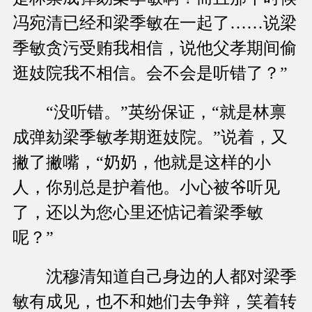
冯宛清已经和梁季敏在一起了……说梁
季敏贪污受贿我相信，说他父孝期间偷
逛妓院我不相信。会不会是听错了？”
“没听错。”英纷保证，“就是林禀
成弹劾梁季敏孝期逛妓院。”说着，又
撇了撇嘴，“奶奶，他就是这样的小
人，你别总是护着他。小心被爷听见
了，还以为您心里还惦记着梁季敏
呢？”
沈穆清知道自己身边的人都对梁季
敏有成见，也不和她们去争辩，笑着转