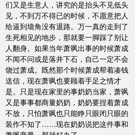
们又是生意人，讲究的是抬头不见低头
见，不到万不得已的时候，不愿意把人
给逼到墙角没有退路。万一真的走到了
生死相见的地步，那就要一脚踩了别让
人翻身。如果当年萧飒出事的时候萧成
不闻不问或是落井下石，自己一定不会
饶过萧成。既然那个时候萧成帮着凑钱
送信，现在萧飒也要顾着手足之情才
是。只是现在家里的事奶奶当家，萧飒
又是事事都商量奶奶，奶奶要捏着萧成
不放，只怕萧飒也只能睁只眼闭只眼的
装作不知了……现在奶奶说把这件事和