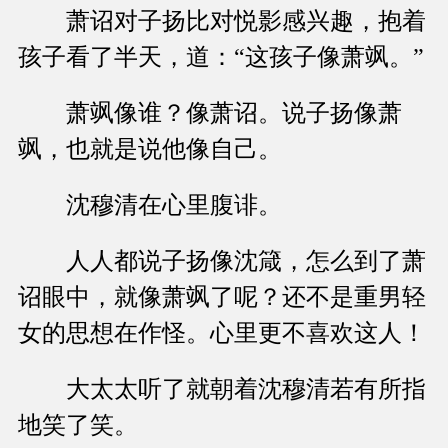
萧诏对子扬比对悦影感兴趣，抱着
孩子看了半天，道：“这孩子像萧飒。”
萧飒像谁？像萧诏。说子扬像萧
飒，也就是说他像自己。
沈穆清在心里腹诽。
人人都说子扬像沈箴，怎么到了萧
诏眼中，就像萧飒了呢？还不是重男轻
女的思想在作怪。心里更不喜欢这人！
大太太听了就朝着沈穆清若有所指
地笑了笑。