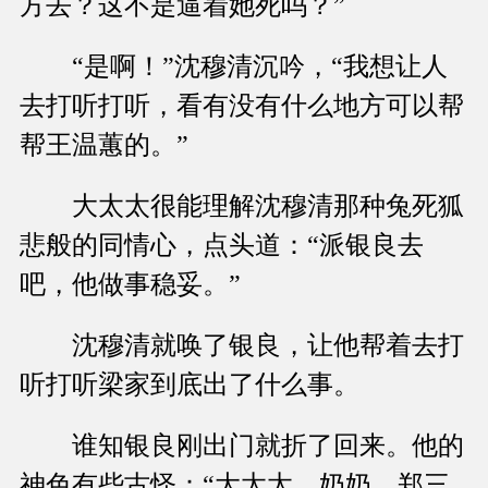
方去？这不是逼着她死吗？”
“是啊！”沈穆清沉吟，“我想让人
去打听打听，看有没有什么地方可以帮
帮王温蕙的。”
大太太很能理解沈穆清那种兔死狐
悲般的同情心，点头道：“派银良去
吧，他做事稳妥。”
沈穆清就唤了银良，让他帮着去打
听打听梁家到底出了什么事。
谁知银良刚出门就折了回来。他的
神色有些古怪：“大太太，奶奶，郑三