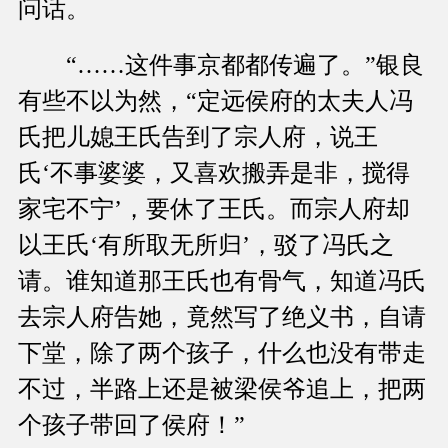
问话。
“……这件事京都都传遍了。”银良
有些不以为然，“定远侯府的太夫人冯
氏把儿媳王氏告到了宗人府，说王
氏‘不事婆婆，又喜欢搬弄是非，搅得
家宅不宁’，要休了王氏。而宗人府却
以王氏‘有所取无所归’，驳了冯氏之
请。谁知道那王氏也有骨气，知道冯氏
去宗人府告她，竟然写了绝义书，自请
下堂，除了两个孩子，什么也没有带走
不过，半路上还是被梁侯爷追上，把两
个孩子带回了侯府！”