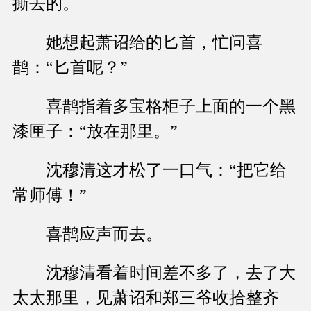
撕去的。
她想起萧诏给的匕首，忙问喜
鹊：“匕首呢？”
喜鹊指着多宝格柜子上面的一个黑
漆匣子：“放在那里。”
沈穆清这才松了一口气：“把它给
常师傅！”
喜鹊应声而去。
沈穆清看着时间差不多了，去了大
太太那里，见萧诏和郑三爷收拾整齐