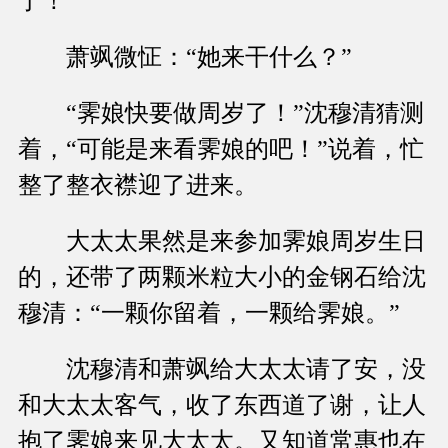
了！”
萧飒微怔：“她来干什么？”
“霁娘快要做周岁了！”沈穆清猜测
着，“可能是来看霁娘的吧！”说着，忙
整了整衣襟迎了进来。
大太太果然是来参加霁娘周岁生日
的，还带了两颗米粒大小的金钢石给沈
穆清：“一颗你留着，一颗给霁娘。”
沈穆清和萧飒给大太太请了安，没
和大太太客气，收了东西道了谢，让人
抱了霁娘来见大太太。又知道常惠也在