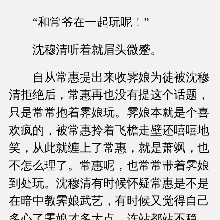
“和常爷在一起玩呢！”
沈穆清听着就眉头微蹙。
自从常惠提出来收霁娘为徒被沈穆
清拒绝后，常惠再也没有提这个话题，
只是常常抱着霁娘玩。霁娘本就是个喜
欢疯的，被常惠拎着飞檐走壁还嘻嘻地
笑，从此就缠上了常惠，就是萧飒，也
不怎么理了。常惠呢，也常常带着霁娘
到处玩。沈穆清有时候怀疑常惠是不是
在暗中教霁娘武艺，有时候又觉得自己
多心了霁娘才多大点，连站都站不稳。