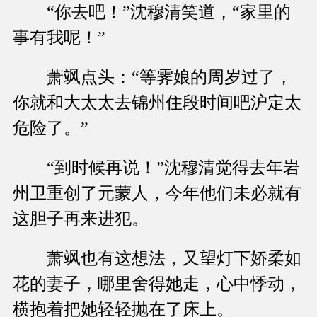
“你去吧！”沈穆清笑道，“家里的
事有我呢！”
萧飒点头：“等霁娘的周岁过了，
你就和大太太去锦州住段时间吧沪定太
危险了。”
“到时候再说！”沈穆清觉得去年岩
州卫重创了元蒙人，今年他们未必就有
这胆子再来进犯。
萧飒也有这想法，又望灯下娇柔如
花的妻子，哪里舍得她走，心中悸动，
横抱着把她轻轻抛在了床上。