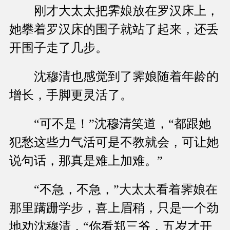
刚才大太太把霁娘放在罗汉床上，
她攀着罗汉床的围子就站了起来，还丢
开围子走了几步。
沈穆清也感觉到了霁娘随着年龄的
增长，手脚更灵活了。
“可不是！”沈穆清笑道，“都跟她
犯愁这些力气活可是不教就会，可让她
说句话，那真是难上加难。”
“不急，不急，”大太太看着霁娘在
那里蹒跚学步，喜上眉稍，只是一个劲
地劝沈穆清，“你看郑三爷，五岁才开