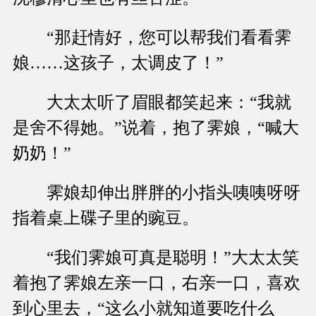
“那赶情好，您可以帮我们看看霁
娘……这孩子，太调皮了！”
大太太听了眉眼都笑起来：“我就
是舍不得她。”说着，抱了霁娘，“喊大
奶奶！”
霁娘却伸出胖胖的小指头咦咦呀呀
指着桌上碟子里的豌豆。
“我们霁娘可真是聪明！”大太太笑
着抱了霁娘左亲一口，右亲一口，喜欢
到心里去，“这么小就知道要吃什么