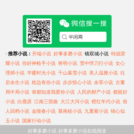
·
推荐小说：
开端小说
好事多磨小说
镜双城小说
特战荣
耀小说
你好神枪手小说
将明小说
雪中悍刀行小说
女心
理师小说
半暖时光小说
千山暮雪小说
美人温雅小说
往
后余生小说
枕边有你小说
步步惊心小说
余罪小说
古董
局中局小说
谁都知道我爱你小说
人民的财产小说
都挺好
小说
白鹿原
江南三部曲
大江大河小说
橙红年代小说
俗
人回档小说
金陵春小说
慕南枝小说
九重紫小说
锦心似
玉小说
国家行动小说
好事多磨小说
好事多磨小说在线阅读