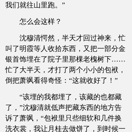
我们就往山里跑。”
怎么会这样？
沈穆清愕然，半天才回过神来，忙
叫了明霞等人收拾东西，又把一部分金
银首饰埋在了院子里那棵老槐树下……
忙了大半天，才打了两个小小的包袱，
倒把萧飒看得奇怪：“这就收好了！”
“该埋的我都埋了，该藏的也都藏
了，”沈穆清就低声把藏东西的地方告
诉了萧飒，“包袱里只些细软和几件换
洗衣裳，我让月桂去做饼了，到时候一