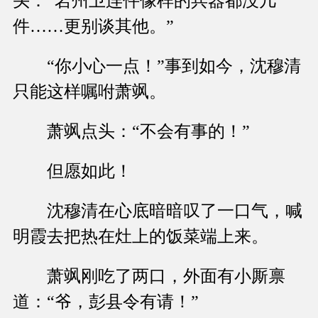
头：“岩州卫连件像样的兵器都没几
件……更别谈其他。”
“你小心一点！”事到如今，沈穆清
只能这样嘱咐萧飒。
萧飒点头：“不会有事的！”
但愿如此！
沈穆清在心底暗暗叹了一口气，喊
明霞去把热在灶上的饭菜端上来。
萧飒刚吃了两口，外面有小厮禀
道：“爷，彭县令有请！”