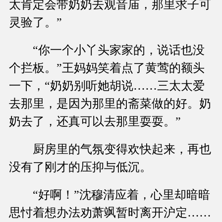
太肯定会带奶奶去观音庙，那里求子可
灵验了。”
“你一个小丫头家家的，说话也没
个拦板。”王妈妈笑着点了黄莺的额头
一下，“奶奶别听她胡说……三太太爱
去那里，是因为那里的斋菜做的好。奶
奶去了，还真可以去那里耍耍。”
厨房里的气氛变得欢快起来，再也
没有了刚才的压抑与低沉。
“好啊！”沈穆清应着，心里却暗暗
思忖着想办法劝萧飒暂时离开沪定……