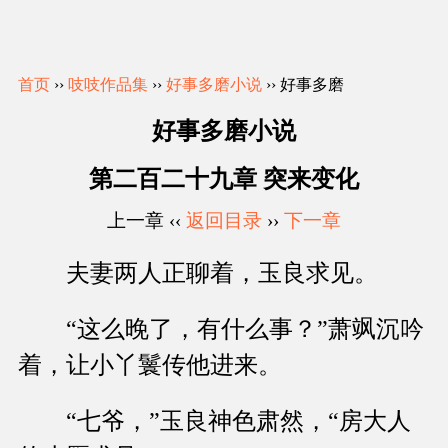
首页
››
吱吱作品集
››
好事多磨小说
›› 好事多磨
好事多磨小说
第二百二十九章 突来变化
上一章 ‹‹
返回目录
››
下一章
夫妻两人正聊着，玉良求见。
“这么晚了，有什么事？”萧飒沉吟
着，让小丫鬟传他进来。
“七爷，”玉良神色肃然，“房大人