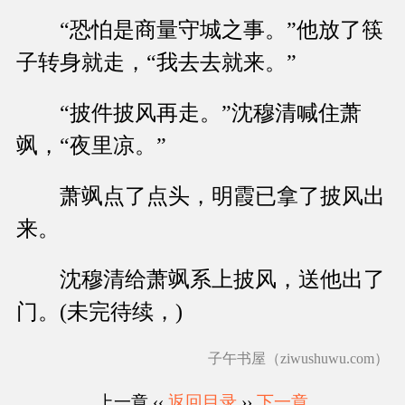
“恐怕是商量守城之事。”他放了筷
子转身就走，“我去去就来。”
“披件披风再走。”沈穆清喊住萧
飒，“夜里凉。”
萧飒点了点头，明霞已拿了披风出
来。
沈穆清给萧飒系上披风，送他出了
门。(未完待续，)
子午书屋（ziwushuwu.com）
上一章 ‹‹
返回目录
››
下一章