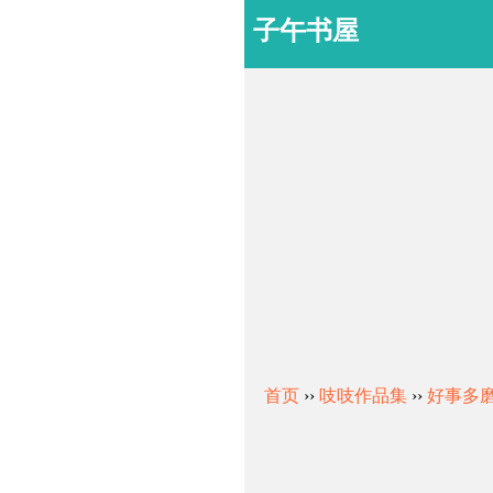
子午书屋
首页
››
吱吱作品集
››
好事多