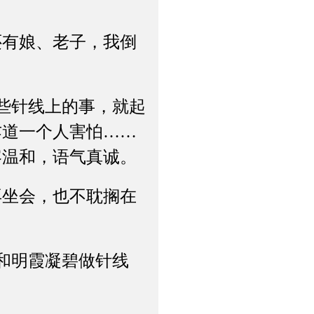
有娘、老子，我倒
些针线上的事，就起
乍道一个人害怕……
容温和，语气真诚。
坐会，也不耽搁在
和明霞凝碧做针线