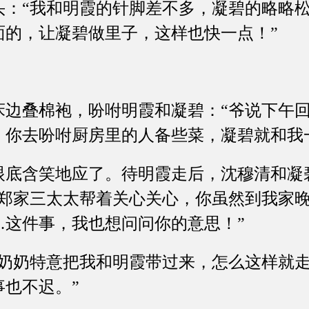
“我和明霞的针脚差不多，凝碧的略略松
面的，让凝碧做里子，这样也快一点！”
叠棉袍，吩咐明霞和凝碧：“爷说下午回
，你去吩咐厨房里的人备些菜，凝碧就和我
含笑地应了。待明霞走后，沈穆清和凝
了郑家三太太帮着关心关心，你虽然到我家
…这件事，我也想问问你的意思！”
奶特意把我和明霞带过来，怎么这样就走
也不迟。”