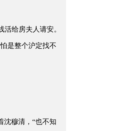
线活给房夫人请安。
怕是整个沪定找不
”
沈穆清，“也不知