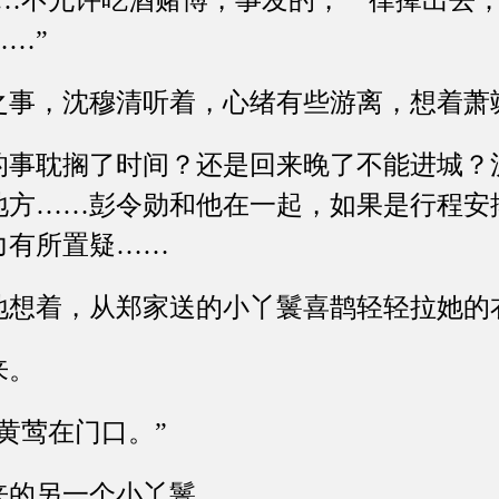
……不允许吃酒赌博，事发的，一律撵出去
…”
，沈穆清听着，心绪有些游离，想着萧
耽搁了时间？还是回来晚了不能进城？
地方……彭令勋和他在一起，如果是行程安
力有所置疑……
着，从郑家送的小丫鬟喜鹊轻轻拉她的
来。
莺在门口。”
的另一个小丫鬟。