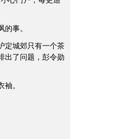
；小心门户，每更巡
飒的事。
沪定城郊只有一个茶
排出了问题，彭令勋
衣袖。