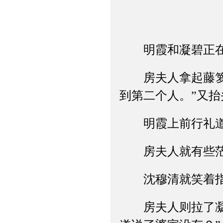
明霞和凝碧正在飞
房夫人拿起藤箩里
到第二个人。”又抬
明霞上前行礼道：
房夫人就有些茫
沈穆清就笑着指
房夫人则拉了凝碧