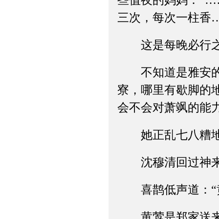
些值夜的妈妈：“
三次，每次一柱香…
这是每晚必行之事
不知道是雅安的事
寮，哪里有歇脚的
会不会对萧飒的能
她正乱七八糟地想
沈穆清回过神
喜鹊低声道：“黄
黄莺是郑家送来