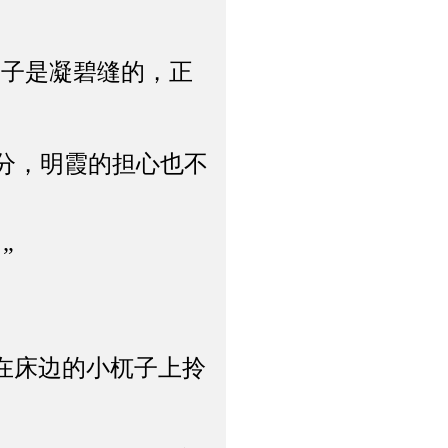
子是凝碧缝的，正
分，明霞的担心也不
”
在床边的小杌子上拎