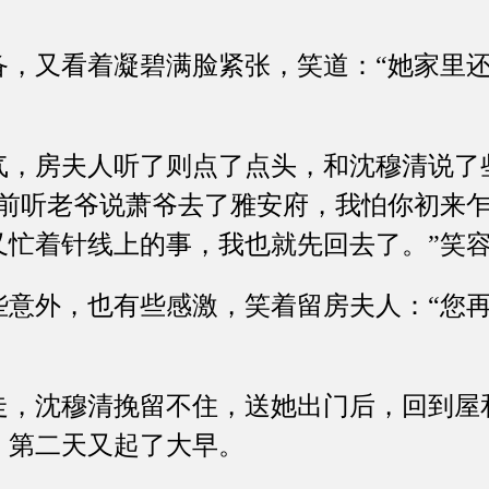
又看着凝碧满脸紧张，笑道：“她家里还
房夫人听了则点了点头，和沈穆清说了
先前听老爷说萧爷去了雅安府，我怕你初来
又忙着针线上的事，我也就先回去了。”笑
外，也有些感激，笑着留房夫人：“您再
沈穆清挽留不住，送她出门后，回到屋
，第二天又起了大早。