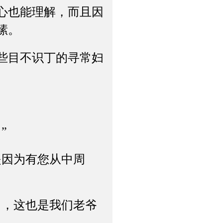
心也能理解，而且因
愫。
些目不识丁的寻常妇
”
因为有您从中周
，这也是我们老爷