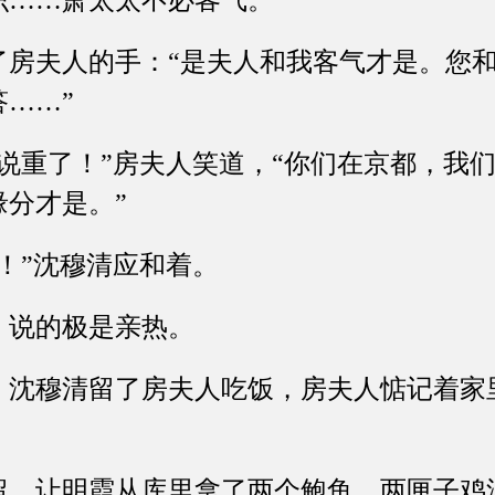
识……萧太太不必客气。”
夫人的手：“是夫人和我客气才是。您和
……”
重了！”房夫人笑道，“你们在京都，我们
分才是。”
”沈穆清应和着。
说的极是亲热。
穆清留了房夫人吃饭，房夫人惦记着家里
让明霞从库里拿了两个鲍鱼，两匣子鸡