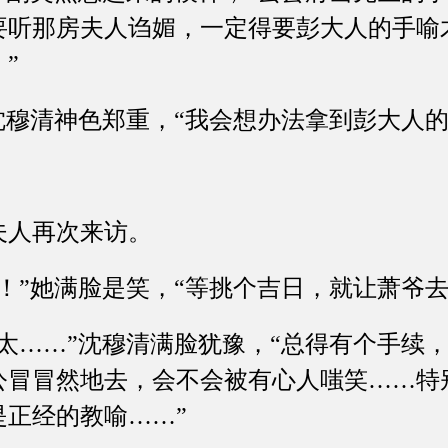
要听那房夫人诌媚，一定得要彭大人的手喻
”
穆清神色郑重，“我会想办法拿到彭大人的
人再次来访。
”她满脸是笑，“等挑个吉日，就让萧爷去
……”沈穆清满脸犹豫，“总得有个手续，
公冒冒然地去，会不会被有心人嗤笑……特
是正经的教喻……”