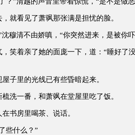
？”清越的声音里带着惊慌，“是不是做恶
，就看见了萧飒那张满是担忧的脸。
沈穆清不由娇嗔，“你突然进来，是被你吓
笑着亲了她的面庞一下，道：“睡好了没
屋子里的光线已有些昏暗起来。
梳洗一番，和萧飒在堂屋里吃了饭。
在书房里喝茶、说话。
些什么？”