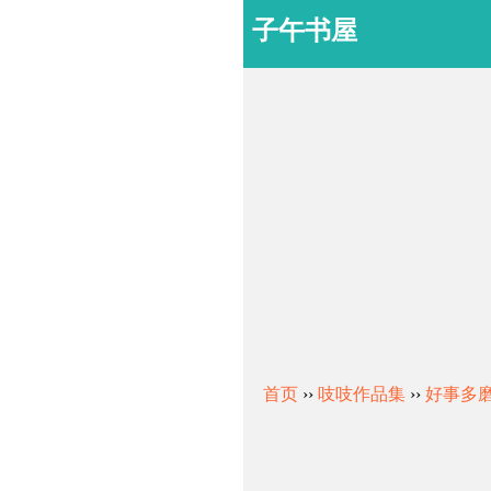
子午书屋
首页
››
吱吱作品集
››
好事多