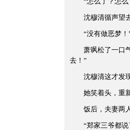
“怎么了？怎么了
沈穆清循声望去
“没有做恶梦！”
萧飒松了一口气，
去！”
沈穆清这才发现
她笑着头，重新
饭后，夫妻两人
“郑家三爷都说了