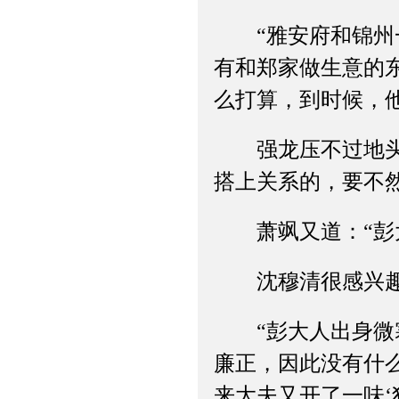
“雅安府和锦州一
有和郑家做生意的
么打算，到时候，
强龙压不过地头蛇
搭上关系的，要不
萧飒又道：“彭大
沈穆清很感兴
“彭大人出身微寒
廉正，因此没有什
来大夫又开了一味