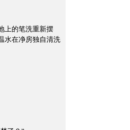
地上的笔洗重新摆
温水在净房独自清洗