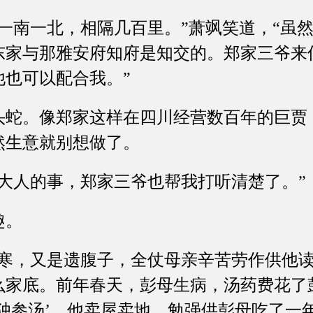
南一北，相隔几百里。”萧飒笑道，“虽然
东家与那雅安府知府是知交的。郑家三爷来
他也可以配合我。”
。像郑家这样在四川经营数百年的巨贾
然生意就别想做了。
人的事，郑家三爷也帮我打听清楚了。”
趣。
，又是遗腹子，全仗母亲辛苦劳作供他读
么家底。前年春天，彭母生病，汤药费花了
‘独参汤’，他卖屋卖地，勉强供彭母吃了一