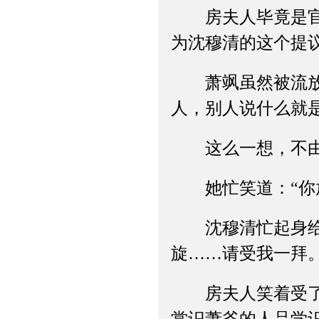
房夫人毕竟是官太
为沈穆清的这个提
萧飒虽然被流放到
人，别人说什么就
这么一想，不由
她忙笑道：“你放
沈穆清忙起身给房
旋……请受我一拜。
房夫人笑着受了沈