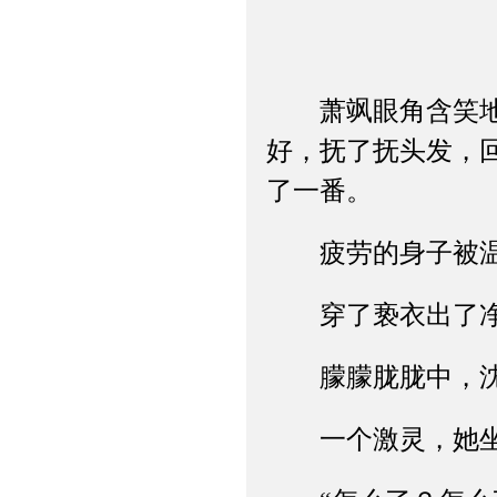
萧飒眼角含笑地去
好，抚了抚头发，
了一番。
疲劳的身子被温暖
穿了亵衣出了净
朦朦胧胧中，沈
一个激灵，她坐