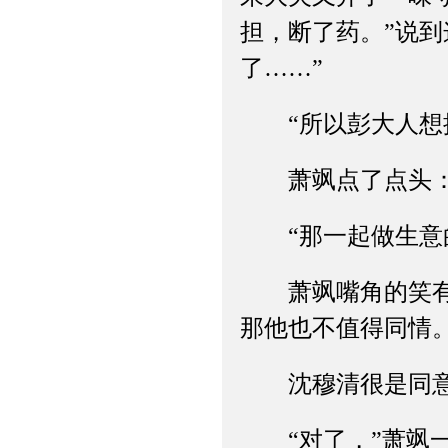
担，断了药。”说
了……”
“所以彭大人想捞
萧飒点了点头：“
“那一起做生意的
萧飒嘴角的笑有些
那他也不值得同情。
沈穆清很是同意，
“对了，”萧飒一