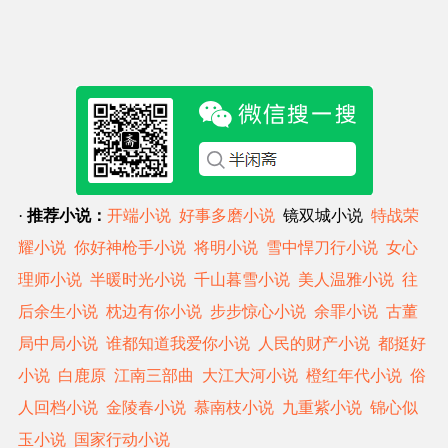
·
推荐小说：
开端小说
好事多磨小说
镜双城小说
特战荣
耀小说
你好神枪手小说
将明小说
雪中悍刀行小说
女心
理师小说
半暖时光小说
千山暮雪小说
美人温雅小说
往
后余生小说
枕边有你小说
步步惊心小说
余罪小说
古董
局中局小说
谁都知道我爱你小说
人民的财产小说
都挺好
小说
白鹿原
江南三部曲
大江大河小说
橙红年代小说
俗
人回档小说
金陵春小说
慕南枝小说
九重紫小说
锦心似
玉小说
国家行动小说