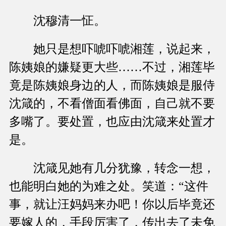
沈穆清一怔。
她只是想吓唬吓唬湘莲，说起来，
陈姨娘的嫌疑更大些……不过，湘莲毕
竟是陈姨娘身边的人，而陈姨娘是服侍
沈箴的，不看僧面看佛面，自己就不要
多嘴了。要处置，也应由沈箴来处置才
是。
沈箴见她有几分犹豫，转念一想，
也能明白她的为难之处。笑道：“这件
事，就让汪妈妈来办吧！你以后毕竟还
要嫁人的，手段厉害了，传出去了未免