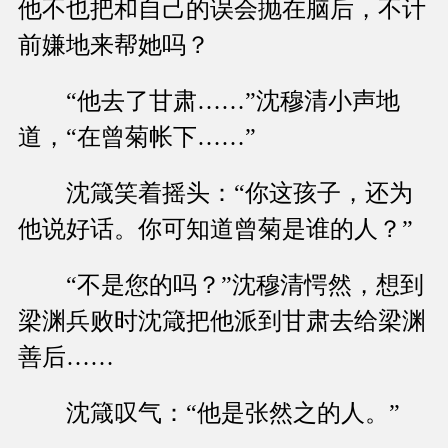
他不也把和自己的误会抛在脑后，不计
前嫌地来帮她吗？
“他去了甘肃……”沈穆清小声地
道，“在曾菊帐下……”
沈箴笑着摇头：“你这孩子，还为
他说好话。你可知道曾菊是谁的人？”
“不是您的吗？”沈穆清愕然，想到
梁渊兵败时沈箴把他派到甘肃去给梁渊
善后……
沈箴叹气：“他是张然之的人。”