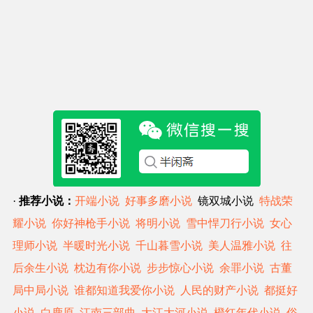
·
推荐小说：
开端小说
好事多磨小说
镜双城小说
特战荣
耀小说
你好神枪手小说
将明小说
雪中悍刀行小说
女心
理师小说
半暖时光小说
千山暮雪小说
美人温雅小说
往
后余生小说
枕边有你小说
步步惊心小说
余罪小说
古董
局中局小说
谁都知道我爱你小说
人民的财产小说
都挺好
小说
白鹿原
江南三部曲
大江大河小说
橙红年代小说
俗