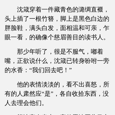
沈箴穿着一件藏青色的潞绸直裰，
头上插了一根竹簪，脚上是黑色白边的
胖脸鞋，满头白发，面相温和可亲，乍
眼一看，的确像个慈眉善目的读书人。
那少年听了，很是不服气，嘟着
嘴，正欲说什么，沈箴已转身吩咐一旁
的水香：“我们回去吧！”
他的表情淡淡的，看不出喜怒，所
有的人肃然应“是”，各自收拾东西，没
人去理会他们。