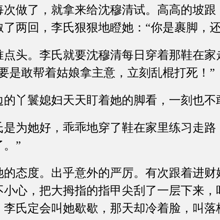
每次做了，就拿来给沈穆清试。高高的坡跟
呶了两回，李氏狠狠地瞪她：“你是裹脚，还
头。李氏就要沈穆清每日穿着那鞋在家
要是敢帮着姑娘拿主意，立刻乱棍打死！”
丫鬟媳妇天天盯着她的脚看，一刻也不
为她好，乖乖地穿了鞋在家里练习走路，
。”
态度。出乎意外的严厉。有次跟着进财
不小心，把大拇指的指甲尖刮了一层下来，
，李氏定会叫她歇歇，那天却冷着脸，叫落