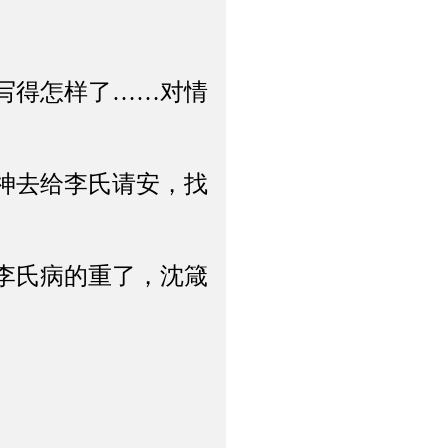
写得怎样了……对情
神去给李氏请安，找
李氏病的重了，沈箴