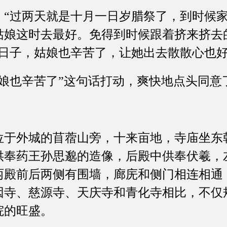
过两天就是十月一日岁腊祭了，到时候家
姑娘这时去最好。免得到时候跟着挤来挤去
段日子，姑娘也辛苦了，让她出去散散心也好
也辛苦了”这句话打动，爽快地点头同意
外城的苜蓿山旁，十来亩地，寺庙坐东
供奉药王孙思邈的造像，后殿中供奉伏羲，
两殿前后两侧有围墙，廊庑和侧门相连相通
因寺、慈源寺、天庆寺和青化寺相比，不仅
院的旺盛。