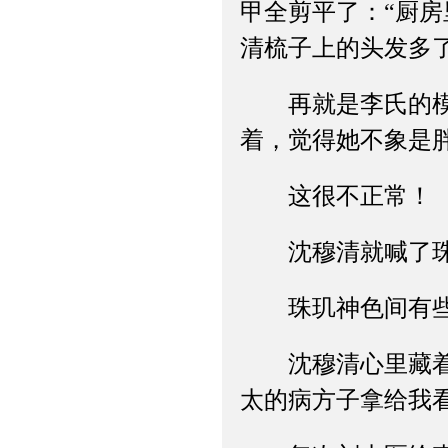
甲全剪平了：“厨
清梳子上的头发多
再就是李氏的模样
着，觉得她不象是
这很不正常！
沈穆清就喊了珠玑
珠玑神色间有些不
沈穆清心里藏着事
太的病方子拿给我看