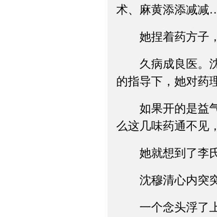
术、麻黄添添减减
她捏着药方子，
久病成良医。沈穆
的指导下，她对药
如果开的是益气聪
么这几味药通不见
她就想到了李氏
沈穆清心内突突
一个念头浮了上