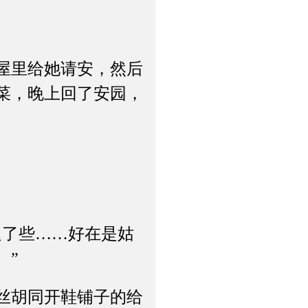
屋里给她请安，然后
菜，晚上回了安园，
了些……好在是姑
。”
丝胡同开鞋铺子的给