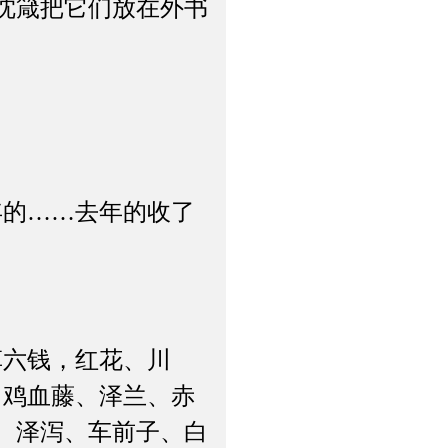
沈箴把它们放在外书
的……去年的收了
六钱，红花、川
了鸡血藤、泽兰、赤
、泽泻、车前子、白