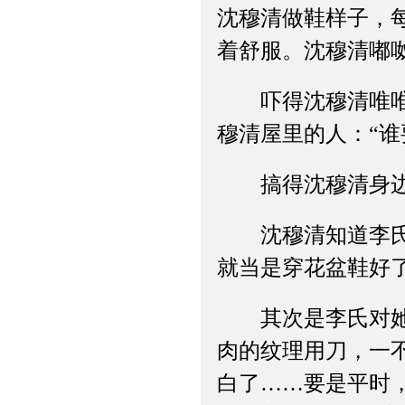
沈穆清做鞋样子，
着舒服。沈穆清嘟
吓得沈穆清唯唯点
穆清屋里的人：“谁
搞得沈穆清身边的
沈穆清知道李氏是
就当是穿花盆鞋好了
其次是李氏对她的
肉的纹理用刀，一
白了……要是平时