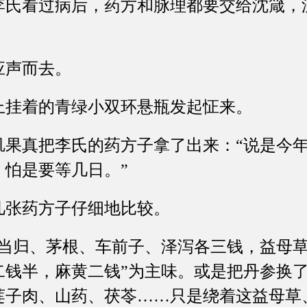
看过病后，药方和脉理都要交给沈箴，
声而去。
挂着的青绿小双环悬瓶发起怔来。
真把李氏的药方子拿了出来：“说是今年
，怕是要等几日。”
张药方子仔细地比较。
归、茅根、车前子、泽泻各三钱，益母草
二钱半，麻黄二钱”为主味。或是把丹参换
莲子肉、山药、茯苓……只是绕着这益母草