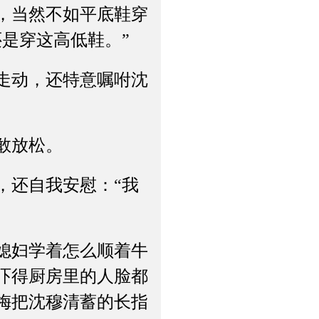
，当然不如平底鞋穿
是穿这高低鞋。”
走动，还特意嘱咐沈
敢放松。
还自我安慰：“我
媳妇学着怎么顺着牛
吓得厨房里的人脸都
梅把沈穆清蓄的长指