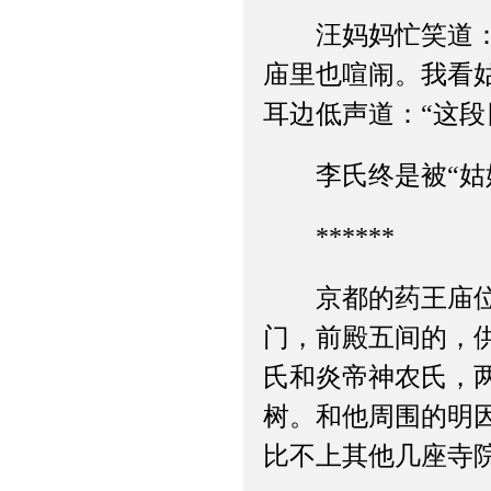
汪妈妈忙笑道：“
庙里也喧闹。我看
耳边低声道：“这
李氏终是被“姑娘
******
京都的药王庙位于
门，前殿五间的，
氏和炎帝神农氏，
树。和他周围的明
比不上其他几座寺