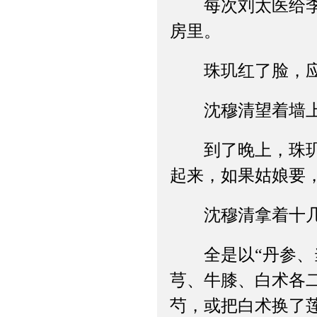
每次刘太医给李氏
房里。
珠玑红了脸，应
沈穆清望着墙上
到了晚上，珠玑果
起来，如果姑娘要
沈穆清拿着十几
全是以“丹参、当
芎、牛膝、白术各
芍，或把白术换了