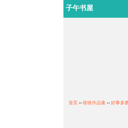
子午书屋
首页
››
吱吱作品集
››
好事多