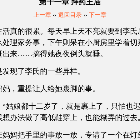
第十一章 拜药王庙
上一章
‹‹
返回目录
››
下一章
真的很累。每天早上天不亮就要到李氏
么处理家务事，下午则呆在小厨房里学着切
赶出来……搞得她夜夜倒头就睡。
发现了李氏的一些异样。
妈，重提让人给她裹脚的事。
姑娘都十二岁了，就是裹上了，只怕也迟
候想办法做了高低鞋穿上，也能糊弄的过去
妈把手里的事放一放，专请了一个在灯