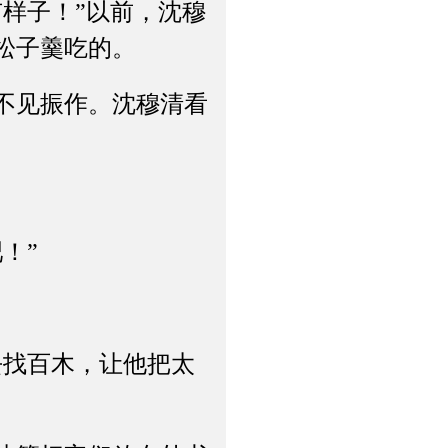
样子！”以前，沈穆
松子羹吃的。
不见振作。沈穆清看
！”
找百木，让他把太