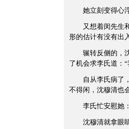
她立刻变得心浮
又想着闵先生和沈
形的估计有没有出
辗转反侧的，沈穆
了机会求李氏道：“
自从李氏病了，沈
不得闲，沈穆清也
李氏忙安慰她：“
沈穆清就拿眼睛