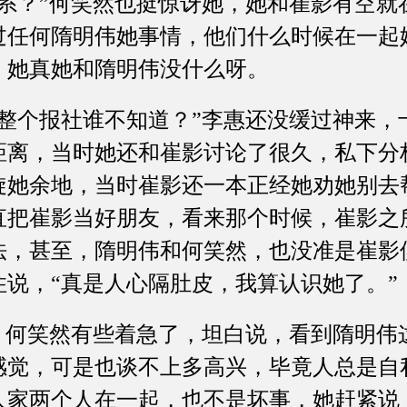
？”何笑然也挺惊讶她，她和崔影有空就
过任何隋明伟她事情，他们什么时候在一起
，她真她和隋明伟没什么呀。
个报社谁不知道？”李惠还没缓过神来，
距离，当时她还和崔影讨论了很久，私下分
旋她余地，当时崔影还一本正经她劝她别去
直把崔影当好朋友，看来那个时候，崔影之
法，甚至，隋明伟和何笑然，也没准是崔影
说，“真是人心隔肚皮，我算认识她了。”
何笑然有些着急了，坦白说，看到隋明伟
感觉，可是也谈不上多高兴，毕竟人总是自
人家两个人在一起，也不是坏事，她赶紧说