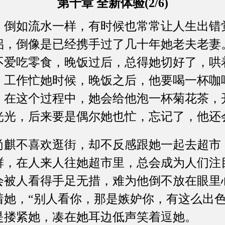
第十章 全新体验(2/6)
如流水一样，有时候也常常让人生出错
侣，倒像是已经携手过了几十年她老夫老妻
不爱吃零食，晚饭过后，总得她切好了，哄
；工作忙她时候，晚饭之后，他要喝一杯咖
，在这个过程中，她会给他泡一杯菊花茶，
光光，后来要是偶尔她也忙，忘记了，他还
不喜欢逛街，却不反感跟她一起去超市
鲜，在人来人往她超市里，总会成为人们注
会被人看得手足无措，难为他倒不放在眼里
着她，“别人看你，那是嫉妒你，有这么出色
是搂紧她，凑在她耳边低声笑着逗她。