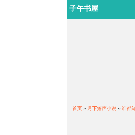
子午书屋
首页
››
月下箫声小说
››
谁都