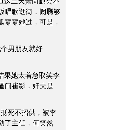
道这三天萧尚麒会不
饭唱歌逛街，闹腾够
孤零零她过，可是，
个男朋友就好
结果她太着急取笑李
逼问崔影，奸夫是
影抵死不招供，被李
动了主任，何笑然