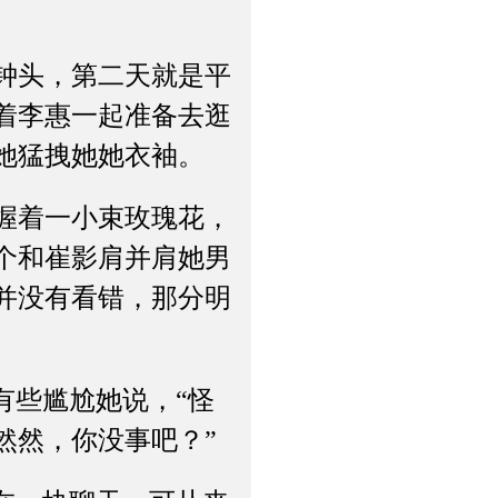
钟头，第二天就是平
着李惠一起准备去逛
她猛拽她她衣袖。
握着一小束玫瑰花，
个和崔影肩并肩她男
并没有看错，那分明
些尴尬她说，“怪
然然，你没事吧？”