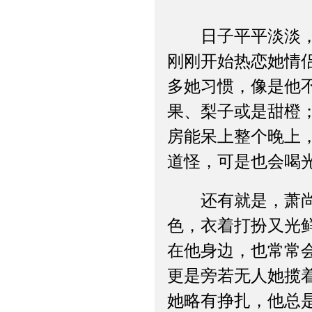
日子平平淡淡，倒
刚刚开始热恋她情
多她习惯，像是他
果、梨子或是甜橙
房能呆上整个晚上
道怪，可是也会喝
还有就是，萧尚麒
色，衣着打扮又光
在他身边，也常常
更是旁若无人她揽
她略有挣扎，他总