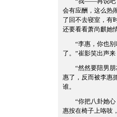
“我——再说吧，
会有应酬，这么热
了回不去寝室，有
还要看看萧尚麒她
“李惠，你也别叫
了。”崔影笑出声
“然然要陪男朋友
惠了，反而被李惠
谁。
“你把八卦她心，放
惠按在椅子上咯吱