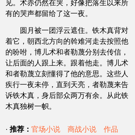
见。术赤仍然在哭，好像把落生以来所
有的哭声都留给了这一夜。
圆月被一团浮云遮住。铁木真背对
着它，朝西北方向的斡难河走去按照他
的吩咐，博儿术和者勒蔑分别去传信，
让后面的人跟上来。跟着他走。博儿术
和者勒蔑立刻懂得了他的意思。这些人
疾行一夜未停，直到天亮，者勒蔑来告
诉铁木真，身后部众两万有余。从此铁
木真独树一帜。
·
推荐：
官场小说
商战小说
作品