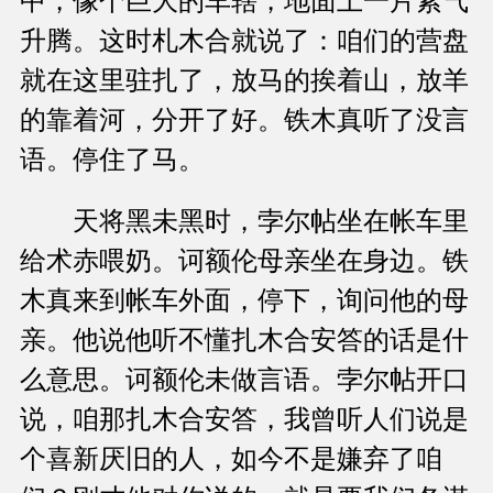
中，像个巨大的车辖，地面上一片紫气
升腾。这时札木合就说了：咱们的营盘
就在这里驻扎了，放马的挨着山，放羊
的靠着河，分开了好。铁木真听了没言
语。停住了马。
天将黑未黑时，孛尔帖坐在帐车里
给术赤喂奶。诃额伦母亲坐在身边。铁
木真来到帐车外面，停下，询问他的母
亲。他说他听不懂扎木合安答的话是什
么意思。诃额伦未做言语。孛尔帖开口
说，咱那扎木合安答，我曾听人们说是
个喜新厌旧的人，如今不是嫌弃了咱