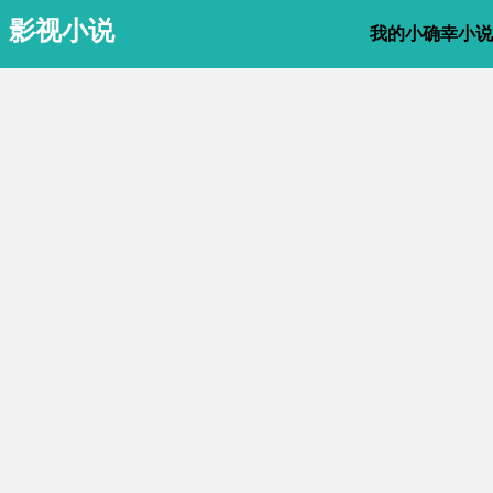
影视小说
我的小确幸小说