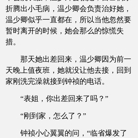
折腾出小毛病，温少卿会负责治好她，
温少卿似乎一直都在，所以当他忽然要
暂时离开的时候，她会那么的惊慌失
措。
那天她出差回来，温少卿因为前一
天晚上值夜班，她就没让他去接，回到
家刚洗完澡就接到钟祯的电话。
“表姐，你出差回来了吗？”
“刚到家，怎么了？”
钟祯小心翼翼的问，“临省爆发了