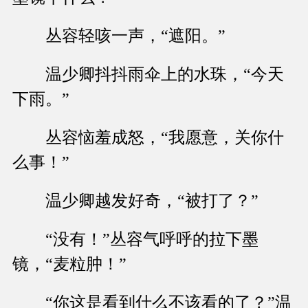
丛容轻咳一声，“遮阳。”
温少卿抖抖雨伞上的水珠，“今天
下雨。”
丛容恼羞成怒，“我愿意，关你什
么事！”
温少卿越发好奇，“被打了？”
“没有！”丛容气呼呼的拉下墨
镜，“麦粒肿！”
“你这是看到什么不该看的了？”温