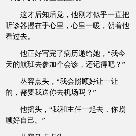
这才后知后觉，他刚才似乎一直把
听诊器握在手心里，心里一暖，朝着他
看过去。
他正好写完了病历递给她，“我今
天的航班去参加个会诊，还记得吧？”
丛容点头，“我会照顾好让一让
的，需要我送你去机场吗？”
他摇头，“我和主任一起去，你照
顾好自己。”