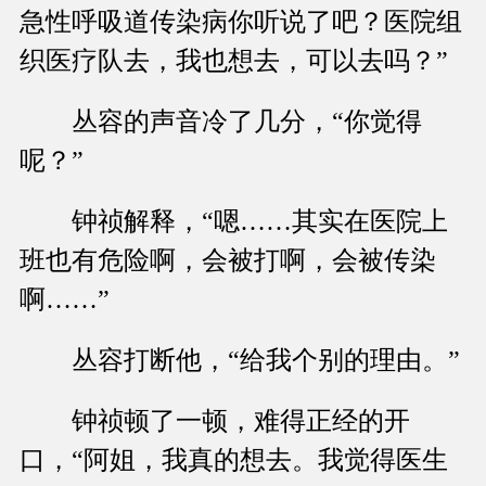
急性呼吸道传染病你听说了吧？医院组
织医疗队去，我也想去，可以去吗？”
丛容的声音冷了几分，“你觉得
呢？”
钟祯解释，“嗯……其实在医院上
班也有危险啊，会被打啊，会被传染
啊……”
丛容打断他，“给我个别的理由。”
钟祯顿了一顿，难得正经的开
口，“阿姐，我真的想去。我觉得医生