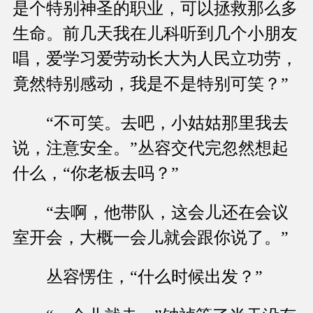
是个特别神圣的职业，可以拯救那么多
生命。前几天我在儿科听到几个小朋友
唱，爱学习爱劳动长大为人民立功劳，
竟然特别感动，我是不是特别可笑？”
“不可笑。去吧，小姑姑那里我去
说，注意安全。”丛容交代完忽然想起
什么，“你老板去吗？”
“去啊，他带队，这会儿还在会议
室开会，大概一会儿就会跟你说了。”
丛容愣住，“什么时候出发？”