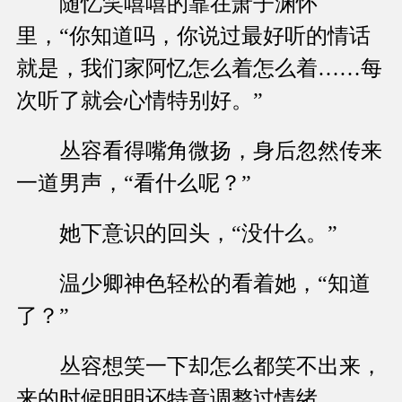
随忆笑嘻嘻的靠在萧子渊怀
里，“你知道吗，你说过最好听的情话
就是，我们家阿忆怎么着怎么着……每
次听了就会心情特别好。”
丛容看得嘴角微扬，身后忽然传来
一道男声，“看什么呢？”
她下意识的回头，“没什么。”
温少卿神色轻松的看着她，“知道
了？”
丛容想笑一下却怎么都笑不出来，
来的时候明明还特意调整过情绪。