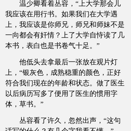
温少卿看着丛容，“上大学那会儿
我应该在用行书。如果我们在大学遇
上，我应该是你师兄，师兄和师妹不是
一向都会有奸情？上了大学自恃读了几
本书，表白也是书卷气十足。”
他低头去拿最后一张放在观片灯
上，“银灰色，成熟稳重的颜色，正好
符合我们现在的年龄和状态。做了医生
以后病历写多了便用了医生的惯用字
体，草书。”
丛容看了许久，忽然出声，“这句