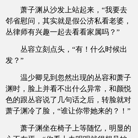
萧子渊从沙发上站起来，“我要去
邻省慰问，其实就是假公济私看老婆，
丛律师有兴趣一起去看看家属吗？”
丛容立刻点头，“有！什么时候出
发？”
温少卿见到忽然出现的丛容和萧子
渊时，脸上并看不出什么异常，和颜悦
色的跟丛容说了几句话之后，转脸就对
萧子渊冷了脸，“谁让你带她来的？！”
萧子渊坐在椅子上等随忆，明显的