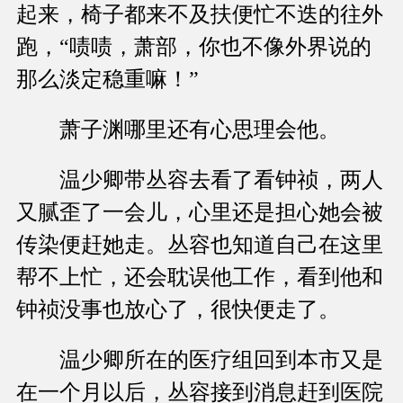
起来，椅子都来不及扶便忙不迭的往外
跑，“啧啧，萧部，你也不像外界说的
那么淡定稳重嘛！”
萧子渊哪里还有心思理会他。
温少卿带丛容去看了看钟祯，两人
又腻歪了一会儿，心里还是担心她会被
传染便赶她走。丛容也知道自己在这里
帮不上忙，还会耽误他工作，看到他和
钟祯没事也放心了，很快便走了。
温少卿所在的医疗组回到本市又是
在一个月以后，丛容接到消息赶到医院