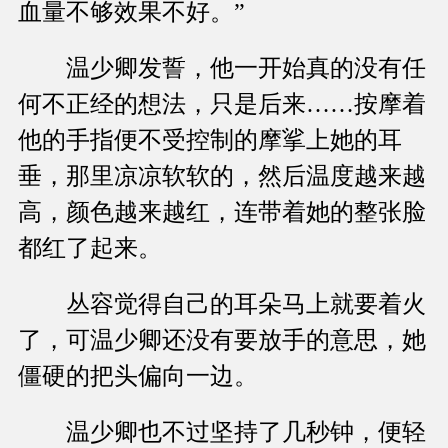
血量不够效果不好。”
温少卿发誓，他一开始真的没有任
何不正经的想法，只是后来……按摩着
他的手指便不受控制的摩挲上她的耳
垂，那里凉凉软软的，然后温度越来越
高，颜色越来越红，连带着她的整张脸
都红了起来。
丛容觉得自己的耳朵马上就要着火
了，可温少卿还没有要放手的意思，她
僵硬的把头偏向一边。
温少卿也不过坚持了几秒钟，便轻