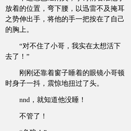
放着的位置，弯下腰，以迅雷不及掩耳
之势伸出手，将他的手一把按在了自己
的胸上。
“对不住了小哥，我实在太想活下
去了！”
刚刚还靠着窗子睡着的眼镜小哥顿
时身子一抖，震惊地扭过了头。
nnd，就知道他没睡！
不管了！