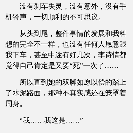
没有刹车失灵，没有意外，没有手
机铃声，一切顺利的不可思议。
从头到尾，整件事情的发展和我料
想的完全不一样，也没有任何人愿意跟
我下车，甚至中途有好几次，李诗情都
觉得自己肯定是又要“死”一次了……
所以直到她的双脚如愿以偿的踏上
了水泥路面，那种不真实感还在笼罩着
周身。
“我……我这是……”