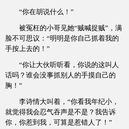
“你在胡说什么！”
被冤枉的小哥见她“贼喊捉贼”，满
脸不可思议：“明明是你自己抓着我的
手按上去的！”
“你让大伙听听看，你说的这叫人
话吗？谁会没事抓别人的手摸自己的
胸！”
李诗情大叫着，“你看我年纪小，
就觉得我会忍气吞声是不是？我告诉
你，你惹到我，可算是惹错人了！”