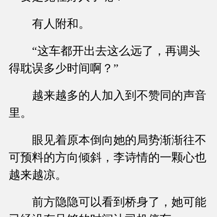
有人附和。
“这车都开出去这么远了，再调头
得耽误多少时间啊？”
越来越多的人加入到不赞同的声音
里。
眼见着原本倒向她的局势渐渐往不
可预料的方向倾斜，李诗情的一颗心也
越来越凉。
前方隐隐可以看到桥身了，她可能