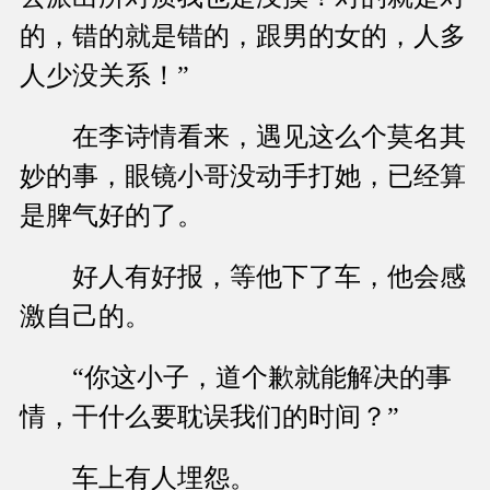
的，错的就是错的，跟男的女的，人多
人少没关系！”
在李诗情看来，遇见这么个莫名其
妙的事，眼镜小哥没动手打她，已经算
是脾气好的了。
好人有好报，等他下了车，他会感
激自己的。
“你这小子，道个歉就能解决的事
情，干什么要耽误我们的时间？”
车上有人埋怨。