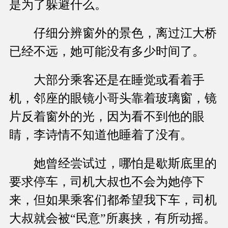
是为了躲避什么。
仔细分辨窗外的景色，离过江大桥
已经不远，她可能没有多少时间了。
大部分乘客还是在睡觉或看着手
机，邻座的眼镜小哥头靠着玻璃窗，镜
片反着窗外的光，因为看不到他的眼
睛，李诗情不知道他睡着了没有。
她曾经尝试过，哪怕是歇斯底里的
要求停车，司机大叔也不会为她停下
来，但如果乘客们都希望我下车，司机
大叔就会被“民意”所裹挟，有所动摇。