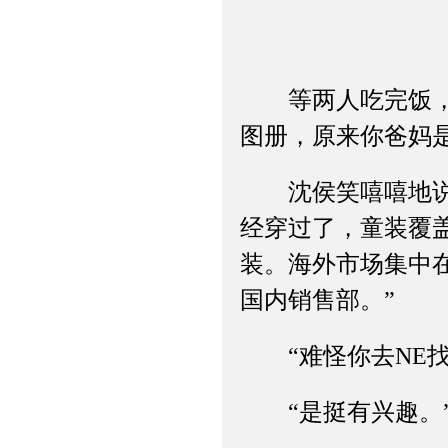
等两人吃完饭，收
图册，原来你爸妈
沈侯笑嘻嘻地说：
经穿过了，童装覆盖
装。海外市场集中
国内销售部。”
“难怪你去NE找
“是挺有兴趣。