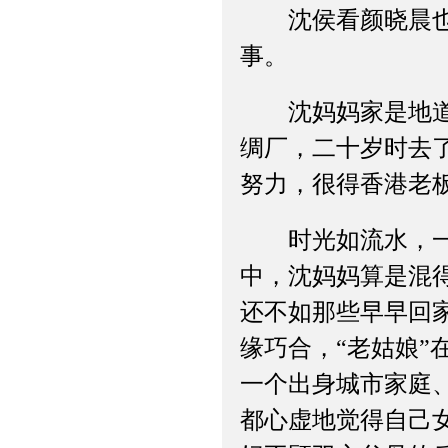
沈侯看颜晓晨也很
事。
沈妈妈家是地道的
绸厂，二十岁时去
努力，很得香港老
时光如流水，一晃
中，沈妈妈算是混
还不如那些早早回
缘巧合，“老姑娘
一个出身城市家庭
都心虚地觉得自己