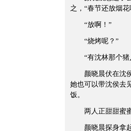
之，“春节还放烟花
“放啊！”
“烧烤呢？”
“有沈林那个猪八
颜晓晨伏在沈侯怀
她也可以带沈侯去
饭。
两人正甜甜蜜蜜地
颜晓晨探身拿起手