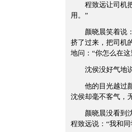
程致远让司机把伞
用。”
颜晓晨笑着说：“
挤了过来，把司机
地问：“你怎么在这
沈侯没好气地说：
他的目光越过颜晓
沈侯却毫不客气，
颜晓晨没看到沈侯
程致远说：“我和