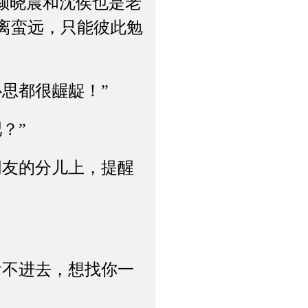
颜晓晨和沈侯也是老
离蛮远，只能彼此勉
思都很龌龊！”
？”
友的分儿上，提醒
不进去，想找你一