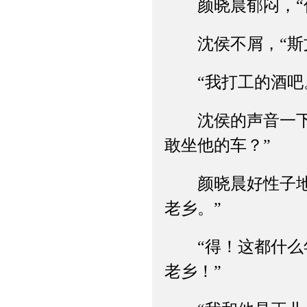
颜晓晨郁闷，“你
沈侯不屑，“斯文
“我打工的酒吧
沈侯的声音一下子
敢坐他的车？”
颜晓晨好性子地解
老乡。”
“得！这都什么年
老乡！”