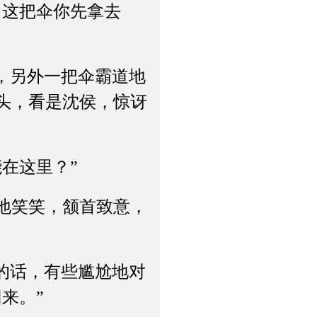
这把伞你先拿去
，另外一把伞霸道地
头，看是沈侯，惊讶
在这里？”
地笑笑，颔首致意，
的话，有些尴尬地对
来。”