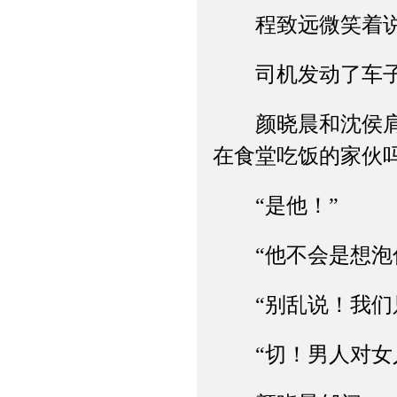
程致远微笑着说：
司机发动了车子，
颜晓晨和沈侯肩并
在食堂吃饭的家伙吗
“是他！”
“他不会是想泡你
“别乱说！我们只
“切！男人对女人