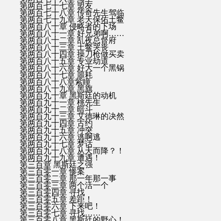
第两百七十七章 盟友
第两百七十八章 传奇先生驾临
第两百七十九章 老天保佑土鳖
第两百八十章 侵略者的下场
第两百八十一章 好兄弟啊……
第两百八十二章 乱夜总督府
第两百八十三章 土鳖哭丧
第两百八十四章 操刀枪做买卖
第两百八十五章 专业劫道
第两百八十六章 好大一个黑锅
第两百八十七章 噩耗
第两百八十八章紫瞳
第两百八十九章 黑旗
第两百九十章 黑斯廷的动机
第两百九十一章 桃先生
第两百九十二章 暗斗
第两百九十三章 艾德琳的决然
第两百九十四章 古约
第两百九十五章 冲突
第两百九十六章 逃啊逃
第两百九十七章 梦话
第两百九十八章 从天而降？！
第两百九十九章 遭遇！
第三百章 黑斯廷之强
第三百零一章 惨案
第三百零二章 那一年那一事
第三百零三章 两个活一个
第三百零四章 寻找
第三百零五章 差距！
第三百零六章 下来吧！
第三百零七章 寻找……
第三百零八章 黑斯廷的野心！