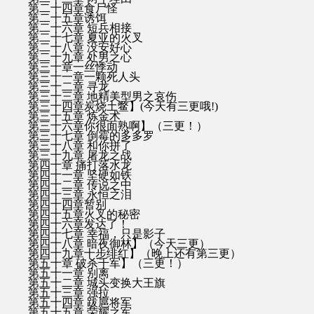
第二十四章食尸怪
第二十五章诱饵
第二十六章 短兵相接
第二十七章 夏亚的火叉
第二十八章 没安好心
第二十九章 处男之心
第三十章一丝悸动
第三十一章一颗死人头
第三十二章 寻龙
第三十三章 地精美型男之哀伤
第三十四章炭烧土鳖】(今天有三更哦!)
第三十五章 炼金术
第三十六章你很面熟啊】（三更！）
第三十七章 倒霉的多多罗
第三十八章 和你拼了
第三十九章 屠龙之战
第四十章 痛打落水龙
第四十一章 坚硬如铁
第四十二章 传说之中
第四十三章 永恒之泪
第四十四章暂别
第四十五章火叉的秘密
第四十六章发达了！
第四十七章 幸福，只是影子
第四十八章 暗夜御林】（今天三更）
第四十九章十步绯红】（晚上还有第三更）
第五十章 破杀千军】（三更！）
第五十一章 别离
第五十二章 城头变换大王旗
第五十三章 强拉
第五十四章 跋扈将军
第五十五章 荣耀之军