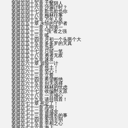
第两百四十五章 土鳖阴人
第两百四十六章 沙漏计时？
第两百四十七章 欺负欺负你
第两百四十八章 梅林往事
第两百四十九章 万年人皇
第两百五十章 永恒的守护者
第两百五十一章 人间第一
第两百五十二章 “强”者之强
第两百五十三章 呱
第两百五十四章 月初一个头两个大
第两百五十五章 多多罗的天真
第两百五十六章 当死
第两百五十七章 只留一笔
第两百五十八章 勇者无敌
第两百五十九章 速攻
第两百六十章 冒险一计
第两百六十一章 焦土！
第两百六十二章 坚心！
第两百六十三章 立誓
第两百六十四章 希望断绝
第两百六十五章 别无选择
第两百六十六章 格林的忧虑
第两百六十七章 收编野火原
第两百六十八章 一言倾心
第两百六十九章 请挂我首！
第两百七十章 死定了！
第两百七十一章 高明！
第两百七十二章 请成全
第两百七十三章 最擅长的事
第两百七十四章 客强主弱
第两百七十五章 宰相之心
第两百七十六章 海上