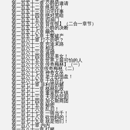
第一百五十一章 公爵的邀请
第一百五十二章 终相见！
第一百五十三章 旧宅往事
第一百五十四章 绝对黑暗
第一百五十五章 四扇门
第一百五十六章 昔年恨】（二合一章节）
第一百五十七章 公爵的决断
第一百五十八章 幽色
第一百五十九章 土鳖破产
第一百六十章 打个折吧？
第一百六十一章 穷途末路
第一百六十二章 相送
第一百六十三章 逼婚
第一百六十四章 我是美女！
第一百六十五章 世界上最可怕的人
第一百六十六章 传奇梅林】（一）
第一百六十六章传奇梅林（二）
第一百六十七章 神奇女巫
第一百六十八章 老子的地盘！
第一百六十九章 千疮百孔
第一百七十章 菲利普的赌
第一百七十一章 格林乱政
第一百七十二章 重返野火镇
第一百七十三章 天攻的悲剧
第一百七十四章 加仑斯商团
第一百七十五章 秘密
第一百七十六章 乱启！
第一百七十七章 一骑当千！
第一百七十八章 砍他妈的！
第一百七十九章 就是他们！
第一百八十章 内内
第一百八十一章 打赌