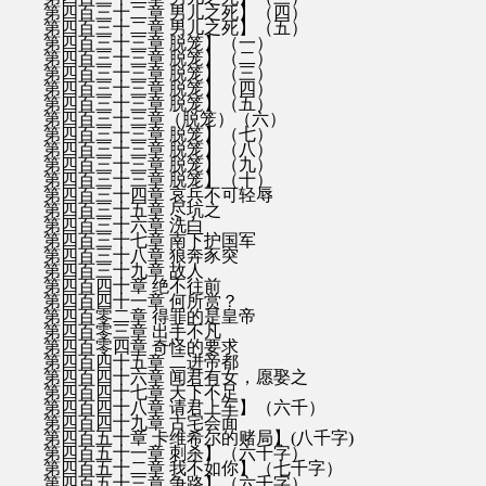
第四百三十二章 男儿之死】（四）
第四百三十二章 男儿之死】（五）
第四百三十三章 脱笼】（一）
第四百三十三章 脱笼】（二）
第四百三十三章 脱笼】（三）
第四百三十三章 脱笼】（四）
第四百三十三章 脱笼】（五）
第四百三十三章（脱笼）（六）
第四百三十三章 脱笼】（七）
第四百三十三章 脱笼】（八）
第四百三十三章 脱笼】（九）
第四百三十三章 脱笼】（十）
第四百三十四章 哀兵不可轻辱
第四百三十五章 尽坑之
第四百三十六章 洗白
第四百三十七章 南下护国军
第四百三十八章 狼奔豕突
第四百三十九章 故人
第四百四十章 绝不往前
第四百四十一章 何所赏？
第四百零二章 得罪的是皇帝
第四百零三章 出手不凡
第四百零四章 奇怪的要求
第四百四十五章 二进帝都
第四百四十六章 闻君有女，愿娶之
第四百四十七章 天下不足
第四百四十八章 请君上车】（六千）
第四百四十九章 古宅会面
第四百五十章 卡维希尔的赌局】(八千字)
第四百五十一章 刺杀】（六千字）
第四百五十二章 我不如你】（七千字）
第四百五十三章 争路】（六千字）