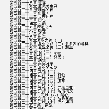
第五百一十八章 死阵
第五百一十九章 最完美生灵
第五百二十章 被埋葬的神
第五百二十一章 出世！
第五百二十二章 天理何在
第五百二十三章 用心
第五百二十四章 天崩
第五百二十五章燎原之火
第五百二十六章 怨毒
第五百二十七章 激烈
第五百二十八章 出兵
第五百二十九章夏亚之路（一）
第五百二十九章 夏亚之路（二）多多罗的危机
第五百二十九章 夏亚之路（三）新生
第五百三十章 乱启（一）
第五百三十章 乱启（二）围营
第五百三十章 乱启（三）好雪！
第五百三十一章 呐喊
第五百三十二章 南路难平
第五百三十三章 夏亚的智慧
第五百三十四章 定难（一）
第五百三十四章 定难（二）雄心
第五百三十四章 定难（三）秘谋
第五百三十四章 定难（四）进军！
第五百三十四章 定难（五）
第五百三十四章 定难（六）罗德里亚！
第五百三十四章 定难（七）所谓信念
第五百三十四章，定难（八）问心
第五百三十四章 定难（九）名将诞生
第五百三十四章 定难（十）虎不如狗
第五百三十五章第一豪强
第五百三十六章 手段