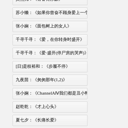
苏小懒：《如果你曾奋不顾身爱上一个人》
张小娴：《面包树上的女人》
千寻千寻：《爱，在你转身时盛开》
千寻千寻：《爱·盛开(停尸房的哭声)》
[日]是枝裕和：《步履不停》
九夜茴：《匆匆那年(1,2)》
张小娴：《ChannelAⅣ我们都是丑小鸭》
赵乾乾：《才上心头》
夏七夕：《长痛长爱》