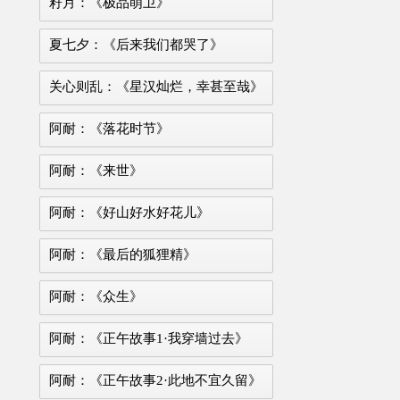
籽月：《极品萌卫》
夏七夕：《后来我们都哭了》
关心则乱：《星汉灿烂，幸甚至哉》
阿耐：《落花时节》
阿耐：《来世》
阿耐：《好山好水好花儿》
阿耐：《最后的狐狸精》
阿耐：《众生》
阿耐：《正午故事1·我穿墙过去》
阿耐：《正午故事2·此地不宜久留》