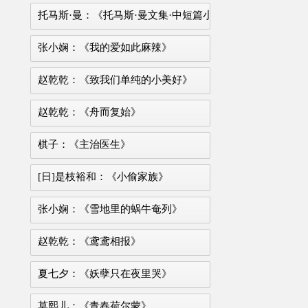
托马斯·曼：《托马斯·曼文集·中短篇小说选》
张小娴：《我的爱如此麻辣》
赵乾乾：《致我们单纯的小美好》
赵乾乾：《舟而复始》
棋子：《主治医生》
[日]是枝裕和：《小偷家族》
张小娴：《雪地里的蜗牛奄列》
赵乾乾：《鸢鸢相报》
夏七夕：《妖孽只在夜里哭》
莫熙儿：《青春荷尔蒙》