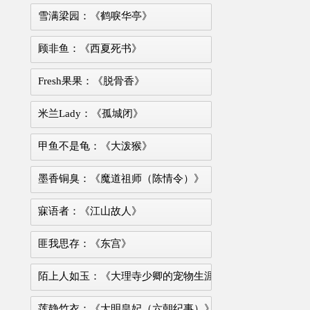
雪满梁园：《鹤唳华亭》
顾非鱼：《西夏死书》
Fresh果果：《脱骨香》
米兰Lady：《孤城闭》
甲鱼不是龟：《大泼猴》
墨香铜臭：《魔道祖师（陈情令）》
寐语者：《江山故人》
匪我思存：《东宫》
陌上人如玉：《大理寺少卿的宠物生涯》
莲静竹衣：《大明皇妃（六朝纪事）》