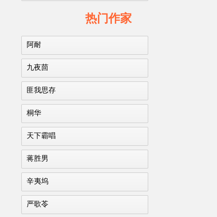
热门作家
阿耐
九夜茴
匪我思存
桐华
天下霸唱
蒋胜男
辛夷坞
严歌苓