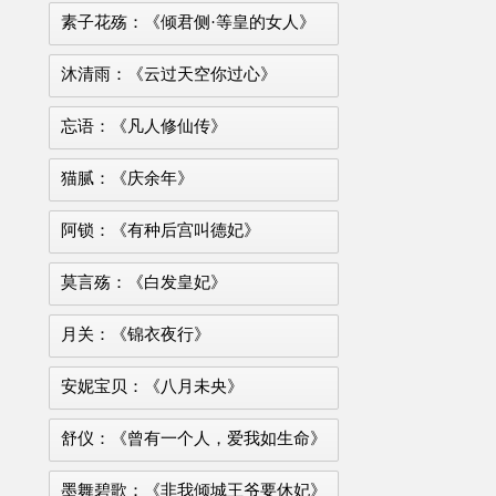
素子花殇：《倾君侧·等皇的女人》
沐清雨：《云过天空你过心》
忘语：《凡人修仙传》
猫腻：《庆余年》
阿锁：《有种后宫叫德妃》
莫言殇：《白发皇妃》
月关：《锦衣夜行》
安妮宝贝：《八月未央》
舒仪：《曾有一个人，爱我如生命》
墨舞碧歌：《非我倾城王爷要休妃》