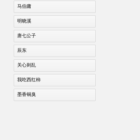
马伯庸
明晓溪
唐七公子
辰东
关心则乱
我吃西红柿
墨香铜臭