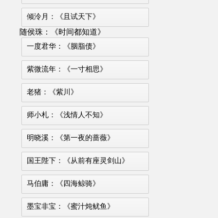
倾泠月：《且试天下》
随侯珠：《时间都知道》
一度君华：《胭脂债》
紫微流年：《一寸相思》
老猪：《紫川》
师小札：《浅情人不知》
明晓溪：《第一夜的蔷薇》
国王陛下：《从前有座灵剑山》
马伯庸：《四海鲸骑》
墨宝非宝：《蜜汁炖鱿鱼》