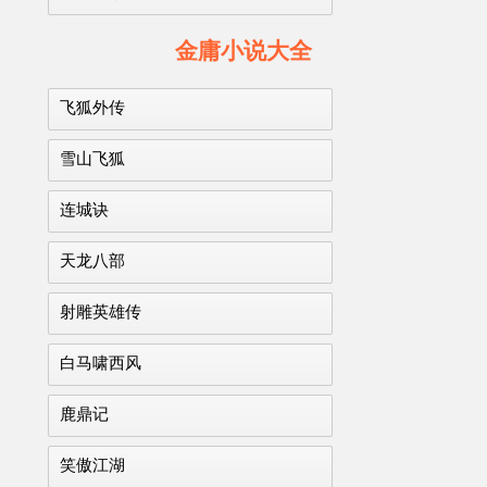
金庸小说大全
飞狐外传
雪山飞狐
连城诀
天龙八部
射雕英雄传
白马啸西风
鹿鼎记
笑傲江湖