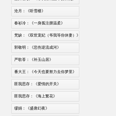
沧月：《听雪楼》
春衫冷：《一身孤注掷温柔》
梵缺：《双世宠妃（爷我等你休妻）》
郭敬明：《悲伤逆流成河》
严歌苓：《补玉山居》
番大王：《今天也要努力去你梦里》
匪我思存：《爱情的开关》
匪我思存：《海上繁花》
缪娟：《盛唐幻夜》