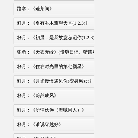
路寒：《蓬莱间》
籽月：《夏有乔木雅望天堂(1.2.3)》
籽月：《初晨，是我故意忘记你(1.2.3)》
张勇：《天衣无缝》(贵琬日记、猎谍者)
籽月：《住在时光里的第七颗星》
籽月：《月光慢慢遇见你(变身男女)》
籽月：《蔚然成风》
籽月：《所谓伙伴（海贼同人）》
籽月：《谁说穿越好》