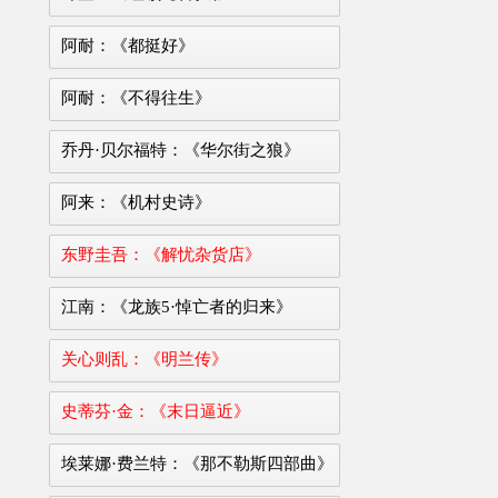
阿耐：《都挺好》
阿耐：《不得往生》
乔丹·贝尔福特：《华尔街之狼》
阿来：《机村史诗》
东野圭吾：《解忧杂货店》
江南：《龙族5·悼亡者的归来》
关心则乱：《明兰传》
史蒂芬·金：《末日逼近》
埃莱娜·费兰特：《那不勒斯四部曲》（1..4）