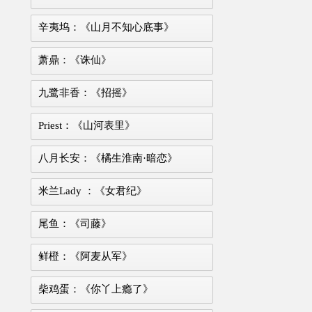
辛夷坞：《山月不知心底事》
萧鼎：《诛仙》
九鹭非香：《招摇》
Priest：《山河表里》
八月长安：《橘生淮南·暗恋》
米兰Lady ：《女君纪》
尾鱼：《司藤》
鲜橙：《阿麦从军》
柴鸡蛋：《你丫上瘾了》