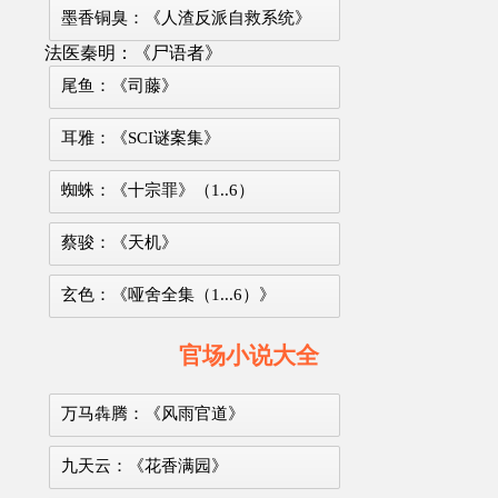
墨香铜臭：《人渣反派自救系统》
法医秦明：《尸语者》
尾鱼：《司藤》
耳雅：《SCI谜案集》
蜘蛛：《十宗罪》（1..6）
蔡骏：《天机》
玄色：《哑舍全集（1...6）》
官场小说大全
万马犇腾：《风雨官道》
九天云：《花香满园》