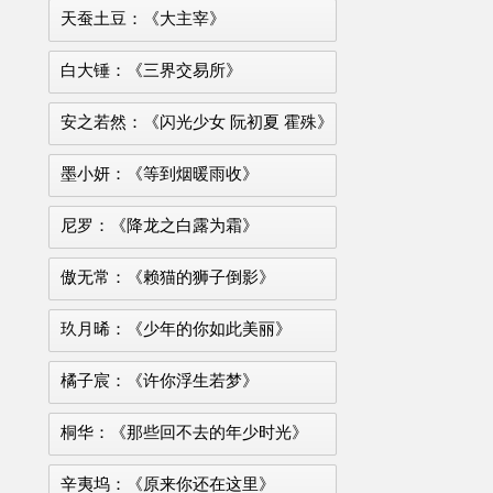
天蚕土豆：《大主宰》
白大锤：《三界交易所》
安之若然：《闪光少女 阮初夏 霍殊》
墨小妍：《等到烟暖雨收》
尼罗：《降龙之白露为霜》
傲无常：《赖猫的狮子倒影》
玖月晞：《少年的你如此美丽》
橘子宸：《许你浮生若梦》
桐华：《那些回不去的年少时光》
辛夷坞：《原来你还在这里》