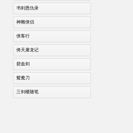
书剑恩仇录
神雕侠侣
侠客行
倚天屠龙记
碧血剑
鸳鸯刀
三剑楼随笔