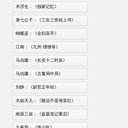
木浮生：《独家记忆》
唐七公子：《三生三世枕上书》
蝴蝶蓝：《全职高手》
江南：《九州·缥缈录》
马伯庸：《长安十二时辰》
马伯庸：《古董局中局》
刘静：《尉官正年轻》
水如天儿：《鬓边不是海棠红》
南派三叔：《盗墓笔记重启》
九夜茴：《曾少年》