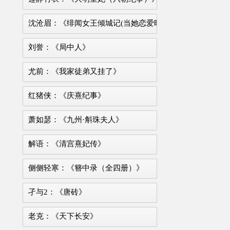
沈沧眉：《绯闻女王倾城记(当她恋爱时)》
刘誉：《局中人》
尤前：《我家徒弟又挂了》
红猪侠：《庆熹纪事》
萧如瑟：《九州·斛珠夫人》
解语：《清宫熹妃传》
侧侧轻寒：《簪中录（全四册）》
孑与2：《唐砖》
老克：《天下长安》