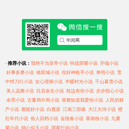
·
推荐小说：
我绝不当皇帝小说
特战荣耀小说
开端小说
好事多磨小说
镜双城小说
你好神枪手小说
将明小说
雪
中悍刀行小说
女心理师小说
半暖时光小说
千山暮雪小说
美人温雅小说
往后余生小说
枕边有你小说
步步惊心小说
余罪小说
古董局中局小说
谁都知道我爱你小说
人民的财
产小说
都挺好小说
白鹿原
江南三部曲
大江大河小说
橙
红年代小说
俗人回档小说
金陵春小说
慕南枝小说
九重
紫小说
锦心似玉小说
国家行动小说