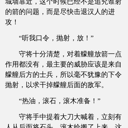
城墙靠近，这个时候已经不是追究谁射
的箭的问题，而是尽快击退汉人的进
攻！
“听我口令，抛射，放！”
守将十分清楚，对着艨艟放箭一点
作用都没有，最主要的威胁应该是来自
艨艟后方的士兵，所以毫不犹豫的下令
抛射，以求干掉艨艟后面的敌军。
“热油，滚石，滚木准备！”
守将手中提着大刀大喊着，立刻有
人从后面将石头，滚木给搬了上来，这