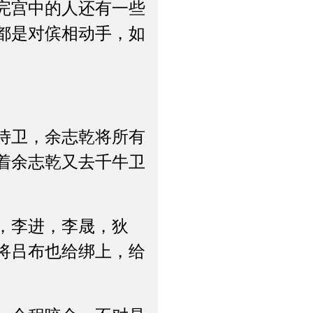
完宫中的人还有一些
都是对傧相动手，如
侍卫，余志乾将所有
着余志乾又去千牛卫
，李进，李晟，狄
将吕布也给绑上，给