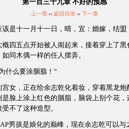
第一百三十九章 不好的预感
上一章
‹‹
返回目录
››
下一章
是十一月十一日，晴，宜：婚嫁，结盟
四五点开始被人闹起来，接着穿上了黑
，如同木偶一样的任人摆弄。
什么要涂胭脂！”
女，正在给余志乾化着妆，穿着黑龙炮
到是脸上涂上红色的胭脂，脑袋上别个花，
接受不了这种造型。
P男孩是娘化的巅峰，现在余志乾可以与