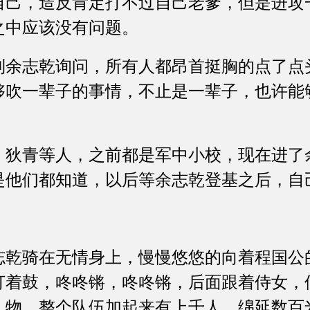
，造反肯定打不过自己老爹，但是进攻
之中应该没有问题。
志乾询问，所有人都昂首挺胸的点了点
够吹一辈子的事情，不止是一辈子，也许能
青等人，之前都是军中小校，现在进了
是他们都知道，以后等余志乾登基之后，自
骑在无情身上，慢慢悠悠的向着程国公
打着鼓，咚咚锵，咚咚锵，后面跟着侍女，
礼物，整个队伍加起来有上千人，绵延数百