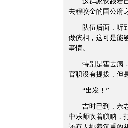
这群家伙跟着自己
去程咬金的国公府
队伍后面，听到余
做傧相，这可是能
事情。
特别是霍去病，狄
官职没有提拔，但
“出发！”
吉时已到，余志乾
中乐师吹着唢呐，
还有人挑着沉重的