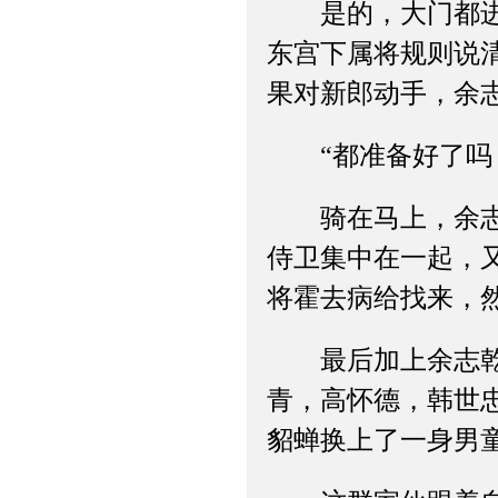
是的，大门都进不
东宫下属将规则说
果对新郎动手，余
“都准备好了吗
骑在马上，余志乾
侍卫集中在一起，
将霍去病给找来，
最后加上余志乾东
青，高怀德，韩世
貂蝉换上了一身男