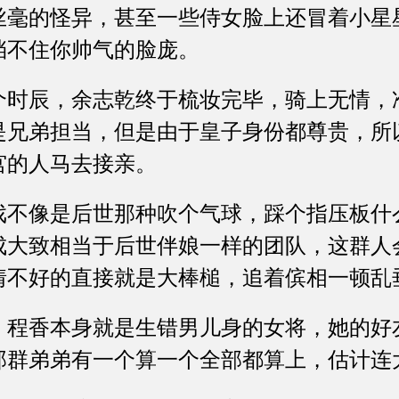
丝毫的怪异，甚至一些侍女脸上还冒着小星
挡不住你帅气的脸庞。
辰，余志乾终于梳妆完毕，骑上无情，
是兄弟担当，但是由于皇子身份都尊贵，所
宫的人马去接亲。
像是后世那种吹个气球，踩个指压板什
成大致相当于后世伴娘一样的团队，这群人
情不好的直接就是大棒槌，追着傧相一顿乱
香本身就是生错男儿身的女将，她的好
那群弟弟有一个算一个全部都算上，估计连