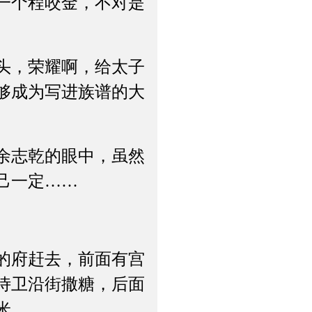
一个程咬金，不对是
头，荣耀啊，给太子
够成为写进族谱的大
余志乾的眼中，虽然
己一定……
的府赶去，前面有宫
侍卫沿街撒糖，后面
米。