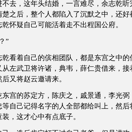
去，这年头结婚，一言难尽，余志乾听
清楚之后，整个人都陷入了沉默之中，还好
志乾怀疑自己可能活着走不出程国公府。
？”
看着自己的傧相团队，都是东宫之中的
又从左武卫将许诸，典韦，薛仁贵借来，接
然后又将赵云邀请来。
宫的苏定方，陈庆之，戚景通，李光弼
忠等自己记得名字的人全部都给叫上，然后
童装，这才心中有点底子。