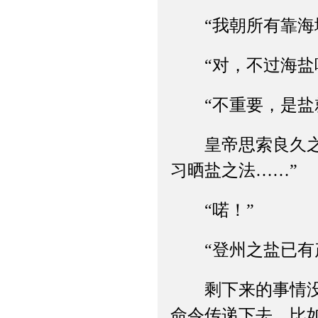
“我朝所有靠海地
“对，不过海盐味
“不重要，是盐就
皇帝思索良久之后
习晒盐之法……”
“喏！”
“登州之盐已有产
剩下来的事情没有
命令传递下去，比