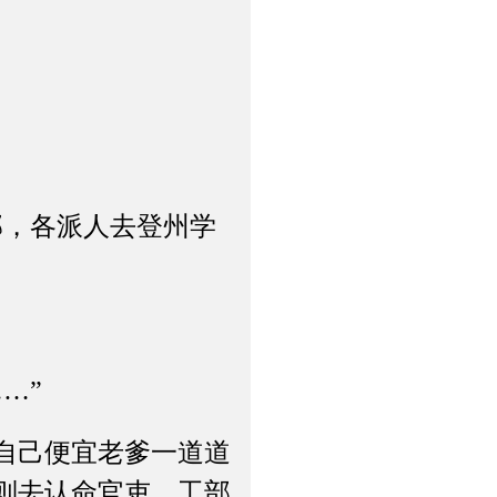
，各派人去登州学
…”
自己便宜老爹一道道
则去认命官吏，工部