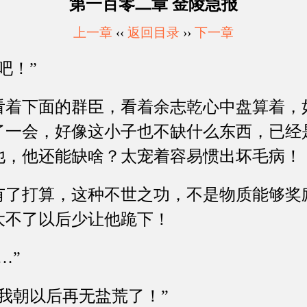
第一百零二章 金陵急报
上一章
‹‹
返回目录
››
下一章
吧！”
下面的群臣，看着余志乾心中盘算着，
了一会，好像这小子也不缺什么东西，已经
他，他还能缺啥？太宠着容易惯出坏毛病！
打算，这种不世之功，不是物质能够奖
大不了以后少让他跪下！
…”
朝以后再无盐荒了！”