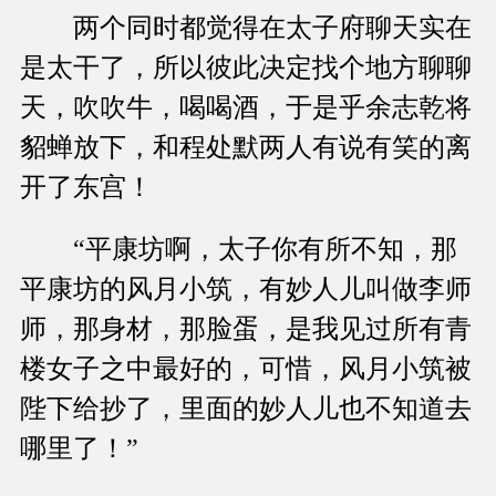
两个同时都觉得在太子府聊天实在
是太干了，所以彼此决定找个地方聊聊
天，吹吹牛，喝喝酒，于是乎余志乾将
貂蝉放下，和程处默两人有说有笑的离
开了东宫！
“平康坊啊，太子你有所不知，那
平康坊的风月小筑，有妙人儿叫做李师
师，那身材，那脸蛋，是我见过所有青
楼女子之中最好的，可惜，风月小筑被
陛下给抄了，里面的妙人儿也不知道去
哪里了！”