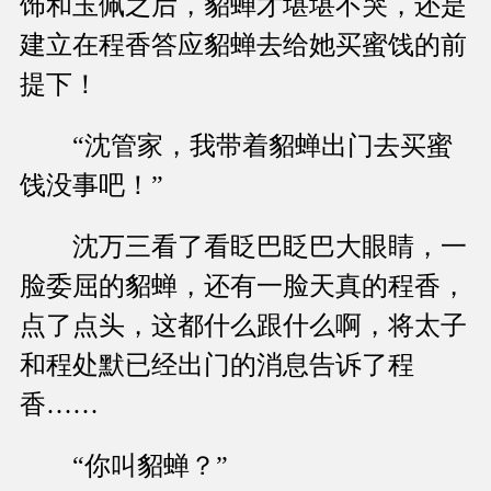
饰和玉佩之后，貂蝉才堪堪不哭，还是
建立在程香答应貂蝉去给她买蜜饯的前
提下！
“沈管家，我带着貂蝉出门去买蜜
饯没事吧！”
沈万三看了看眨巴眨巴大眼睛，一
脸委屈的貂蝉，还有一脸天真的程香，
点了点头，这都什么跟什么啊，将太子
和程处默已经出门的消息告诉了程
香……
“你叫貂蝉？”