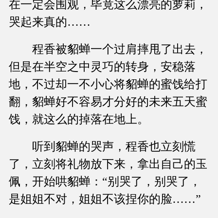
在一定会围观，毕竟这么漂亮的萝莉，
哭起来真的……
程香被貂蝉一个过肩摔甩了出去，
但是在半空之中灵巧的转身，安稳落
地，不过却一不小心将貂蝉的蜜饯给打
翻，貂蝉好不容易才分好的未来五天蜜
饯，就这么的掉落在地上。
听到貂蝉的哭声，程香也立刻慌
了，立刻将礼物放下来，拿出自己的玉
佩，开始哄貂蝉：“别哭了，别哭了，
是姐姐不对，姐姐不该捏你的脸……”