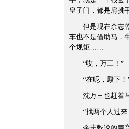
字，就是一个很玄
皇子门，都是肩挑
但是现在余志乾骑
车也不是借助马，
个规矩……
“哎，万三！”
“在呢，殿下！
沈万三也赶着马车
“找两个人过来，
余志乾说的声音很