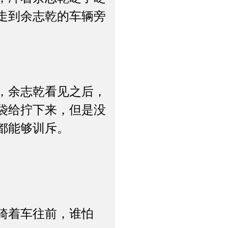
走到余志乾的车辆旁
，余志乾看见之后，
袋给拧下来，但是没
都能够训斥。
骑着车往前，谁怕