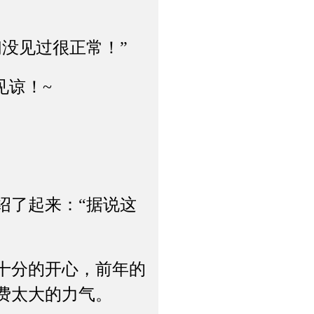
没见过很正常！”
见谅！~
了起来：“据说这
十分的开心，前年的
费太大的力气。