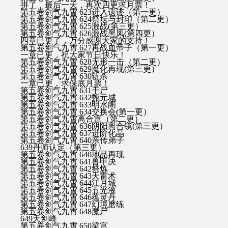
拼了，最后一天，再次四更求月票！
第五卷剑气九霄 623进入遗迹（第一更）
第五卷剑气九霄 624祭坛与封印（第二更）
第五卷剑气九霄 625激战(第三更）
第五卷剑气九霄 626激战黑凤(第四更）
四章已更了，万分感谢大家的支持！
第五卷剑气九霄 627再战血帝子（第一更）
一章已更，祝大家节日快乐！
第五卷剑气九霄 628无形一击（第二更）
第五卷剑气九霄 629魔化再现(第三更）
第五卷剑气九霄 630斩杀
一章已更，求保底月票！
第五卷剑气九霄 631干尸
第五卷剑气九霄 632甄元城
第五卷剑气九霄 633明水阁
第五卷剑气九霄 634交换会(第一更）
第五卷剑气九霄离合宫（第二更）
第五卷剑气九霄 636阴阳离合镜(第三更）
第五卷剑气九霄 637进阶化晶
第五卷剑气九霄 640亲传弟子
639丹师认定（第三更）
第五卷剑气九霄 640地品再现
第五卷剑气九霄 641兽甲决
第五卷剑气九霄 642祭炼
第五卷剑气九霄 643天雷术
第五卷剑气九霄 644江月城
第五卷剑气九霄 645五光液
第五卷剑气九霄 646蕴灵丹
第五卷剑气九霄 647幻境磨练
第五卷剑气九霄 648魔尸
649天剑峰
第五卷剑气九霄 650梁宫