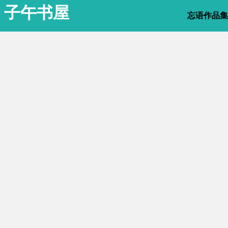
子午书屋
忘语作品集