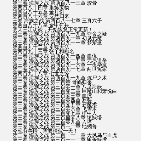
第三卷 海族之战 第两百八十三章 蛟骨
第两百八十四章 重炼宝物
第两百八十五章 金月剑
第两百八十六章 安然归来
三卷 海族之战 第两百八十七章 三真六子
第两百八十八掌 金甲符兵
明天三江访谈，开始恢复正常更新！
第三卷 海族之战 第两百八十九章 夺舍之疑
第三卷 海族之战 第两百九十章 初见元魔
第三卷 海族之战 第两百九十一章 梦萦蛊
第两百九十二章 引魂大法
第两百九十三章 张丫和柳名
第三卷 海族之战 第两百九十四章 血仇
第三卷 海族之战 第两百九十五章 无尽追杀
第三卷 海族之战 第两百九十六章 一夜华发
第三卷 海族之战 第两百九十七章 两世冤家
第两百九十八章 七世之缘
第三卷 海族之战 第两百九十九章 炼尸之术
第三卷 海族之战 第三百章 骨蝎归来
第三卷 海族之战 第三百零一章 八足海妖
第三卷 海族之战 第三百零二章 巨魔山和萧悦白
第三卷 海族之战 第三百零三章 血虎
第三卷 海族之战 第三百零四章 寒梨
第三卷 海族之战 第三百零五章 召魔术
第三卷 海族之战 第三百零六章 飞雪术
第三卷 海族之战 第三百零七章 棺中人
第三卷 海族之战 第三百里零八章 镇妖塔
第三卷 海族之战 第三百零九章 入塔
第三卷 海族之战 第三百一十章 地蚓兽
今晚有事情，需要请假一天！
第三卷 海族之战 第三百一十一章 大风鸟与血虎
第三卷 海族之战 第三百一十二章 斩杀妖虎