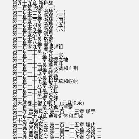
第九十九章 新挑战
第一百章 激战（一）
第一百零一章 激战（二）
第一百零二章 激战（三）
第一百零三章 激战（四）
第一百零四章 激战（五）
第一百零五章 激战（六）
第一百零六章 消息
第一百零七章 夜会
第一百零八章 出发
第一百零九章 彦师叔祖
第一百一十章 恶客
第一百一十一章 化一宗
第一百一十二章 秘境之地
第一百一十三章 金灵耳
第一百一十四章 玄水葵和血荆
第一百一十五章 峡谷
第一百一十六章 铁钺
第一百一十七章 摄空草和蜈蚣
第一百一十八章 袭击
第一百一十九章 飞针
第一百二十章 青灵芝
第一百二十一章 兄妹
明天就要上架了哦！（元旦快乐）
第一百二十二章 妖禽与巨猿
第一卷 蛮鬼风云 第一百二十三章 联手
第一百二十四章 通灵剑体和血赐
祭书友“赵文好”
第一卷 蛮鬼风云 第一百二十五章 埋伏
第一卷 蛮鬼风云 第一百二十六章 灭猿 一
第一卷 蛮鬼风云 第一百二十七章 灭猿 二
第一卷 蛮鬼风云 第一百二十八章 灭猿 三