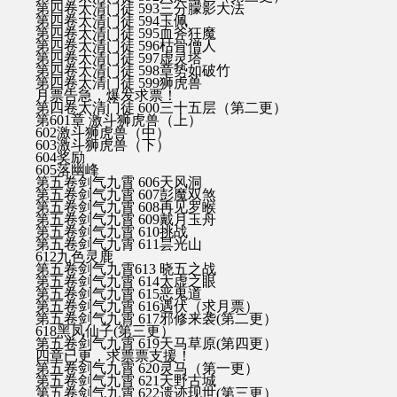
第四卷太清门徒 593三分朦影大法
第四卷太清门徒 594玉佩
第四卷太清门徒 595血斧狂魔
第四卷太清门徒 596枯骨僧人
第四卷太清门徒 597虚灵塔
第四卷太清门徒 598章势如破竹
第四卷太清门徒 599狮虎兽
月票告急，爆发求票！
第四卷太清门徒 600三十五层（第二更）
第601章 激斗狮虎兽（上）
602激斗狮虎兽（中）
603激斗狮虎兽（下）
604奖励
605落幽峰
第五卷剑气九霄 606天风洞
第五卷剑气九霄 607彭魔双煞
第五卷剑气九霄 608再见罗睺
第五卷剑气九霄 609戴月玉舟
第五卷剑气九霄 610挑战
第五卷剑气九霄 611昙光山
612九色灵鹿
第五卷剑气九霄613 晓五之战
第五卷剑气九霄 614太虚之眼
第五卷剑气九霄 615恶鬼道
第五卷剑气九霄 616遇伏（求月票）
第五卷剑气九霄 617邪修来袭(第二更）
618黑凤仙子(第三更）
第五卷剑气九霄 619天马草原(第四更）
四章已更，求票票支援！
第五卷剑气九霄 620灵马（第一更）
第五卷剑气九霄 621天野古城
第五卷剑气九霄 622遗迹现世(第三更）