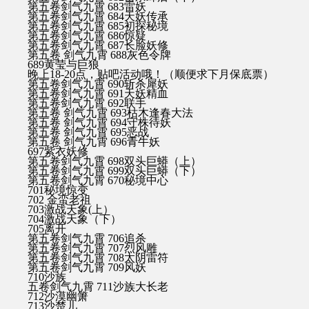
第五卷剑气九霄 683雷妖
第五卷剑气九霄 684天妖传承
第五卷剑气九霄 685初探秘境
第五卷剑气九霄 686惊疑
第五卷剑气九霄 687长脸妖修
第五卷 剑气九霄 688灰色令牌
689黄莹与巨狼
晚上18-20点，贴吧活动哦！（顺便求下月保底票）
第五卷剑气九霄 690斩杀犀妖
第五卷剑气九霄 691天妖精血
第五卷剑气九霄 692联手
第五卷 剑气九霄 693枯木逢春大法
第五卷 剑气九霄 694守株待妖
第五卷 剑气九霄 695恶战
第五卷 剑气九霄 696青牛妖
697紫衣妖修
第五卷剑气九霄 698双头巨蟒（上）
第五卷剑气九霄 699双头巨蟒（下）
第五卷剑气九霄 670秘境中心
701秘境惊变
702 金蛮老祖
703激战天象(上）
704激战天象（下）
705离开
第五卷剑气九霄 706追杀
第五卷剑气九霄 707烈风雕
第五卷剑气九霄 708太阴雷符
第五卷剑气九霄 709风妖
710沙族
五卷剑气九霄 711沙族大长老
712沙漠幽箫
713沙楚儿