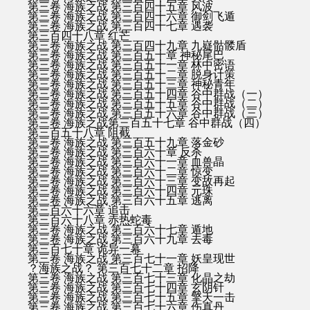
第三卷 海族之战 第三百四十五章 风波
第三卷 海族之战 第三百四十六章 御剑飞遁
第三卷 海族之战 第三百四十七章 遇袭
第三百四十八章 红芒
第三卷 海族之战 第三百四十九章 九嶷骷髅盾
第三卷 海族之战 第三百五十章 神秘尾巴
第三卷 海族之战 第三百五十一章 林中密语
第三卷 海族之战 第三百五十二章 脱身计策
第三卷 海族之战 第三百五十三章 神秘青年
第三卷 海族之战 第三百五十四章 谷中群战（一）
第三卷 海族之战 第三百五十五章 谷中群战（二）
第三卷 海族之战 第三百五十六章 谷中群战（三）
第三卷 海族之战第三百五十七章 谷中群战（四）
第三百五十八章 阻截
第三卷 海族之战 第三百五十九章 落金砂
第三卷 海族之战 第三百六十章 反杀
第三卷 海族之战 第三百六十一章 血兽晶
第三卷 海族之战 第三百六十二章 惊变
第三卷 海族之战 第三百六十三章 变故再起
第三卷 海族之战 第三百六十四章 元珠
第三卷 海族之战 第三百六十五章 逃离
第三百六十六章 追击
第三百六十八章 赤热蛇毒
第三卷 海族之战 第三百六十七章 遁地
第三卷 海族之战 第三百六十九章 去毒
第三百七十章 诡异一幕
第三卷 海族之战 第三百七十一章 妖皇现世
？海族之战？ 第三百七十二章 招降
第三卷 海族之战 第三百七十三章 化晶之劫
第三卷 海族之战 第三百七十四章 玄阴针
第三卷 海族之战 第三百七十五章 擎天一击
第三卷 海族之战 第三百七十六章 伤真丹