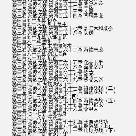
第三卷 海族之战 第两百五十一章 金色人参
第三卷 海族之战 第两百五十二章 宝珠
第三卷 海族之战 第两百五十三章 支援
第三卷 海族之战 第两百五十四章 骨蝎异变
第两百五十五章 边界
第两百五十六章 鬼王复生
第三卷 海族之战 第两百五十七章 炼尸术和聚会
第三卷 海族之战 第两百五十八章 切磋
第两百五十九章 八部血龙
第两百六十章 拳剑一击
第两百六十一章 太罡御剑术
第三卷 海族之战 第两百六十二章 海族来袭
第两百六十三章 初战海族
第两百六十四章 厉鲨
第三卷 海族之战 第两百六十五章 化晶出手
第三卷 海族之战 第两百六十六章 圣兽之卵
第三卷 海族之战 第两百六十七章 援兵
第三卷 海族之战 第两百六十八章 偷袭
第三卷 海族之战 第两百六十九章 极品灵器
第两百七十章 海族决战（一）
第三卷 海族之战 第两百七十一章 海族决战（二）
第三卷 海族之战 第两百七十二章 海族决战（三）
第两百七十三章 海族决战（四）
第三卷 海族之战 第两百七十四章 海族决战（五）
第三卷 海族之战 第两百七十五章 千里追杀
第三卷 海族之战 第两百七十六章 金甲人
第两百七十七章 元魔现身
第两百七十八章 海妖皇
第三卷 海族之战 第两百七十九章 天海碧波功
第三卷 海族之战 第两百八十章 山脉激战（上）
第三卷 海族之战 第两百八十一章 山脉激战（下）
第两百八十二章 魔念出世