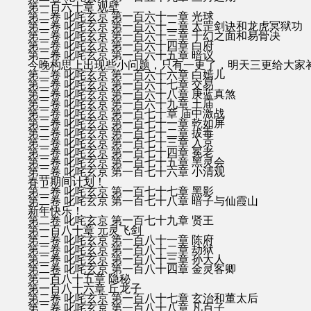
第一百六十章 观壁
第二卷 叱咤玄京 第一百六十一章 光球
第二卷 叱咤玄京 第一百六十二章 太罡剑诀和龙虎冥狱功
第二卷 叱咤玄京 第一百六十三章 千幻之面和易骨决
第二卷 叱咤玄京 第一百六十四章 白府
第二卷 叱咤玄京 第一百六十五章 暗议
今晚构思上出现些小问题，只有一更了，明天三更给大家
第二卷 叱咤玄京 第一百六十六章 白嫣儿
第二卷 叱咤玄京 第一百六十七章 交易
第二卷 叱咤玄京 第一百六十八章 庚蓝真煞
第二卷 叱咤玄京 第一百六十九章 土庙
第二卷 叱咤玄京 第一百七十章 庙中激战
第二卷 叱咤玄京 第一百七十一章 乾如屏
第二卷 叱咤玄京 第一百七十二章 拔毒
第二卷 叱咤玄京 第一百七十三章 入京
第二卷 叱咤玄京 第一百七十四章 冕老
第二卷 叱咤玄京 第一百七十五章 黑灵会
第二卷 叱咤玄京 第一百七十六章 小清观
春节期间计划！
第二卷 叱咤玄京 第一百七十七章 黑影
第二卷 叱咤玄京 第一百七十八章 暗子与仙霞山
新年快乐！
第二卷 叱咤玄京 第一百七十九章 贤王
第一百八十章 元灵飞剑
第二卷 叱咤玄京 第一百八十一章 陈府
第二卷 叱咤玄京 第一百八十二章 劫狱
第二卷 叱咤玄京 第一百八十三章 孙大人
第二卷 叱咤玄京 第一百八十四章 金灵客卿
第一百八十五章 隐秘
第一百八十六章 丘龙子
第二卷 叱咤玄京 第一百八十七章 玄治和董太后
第二卷 叱咤玄京 第一百八十八章 凡百子