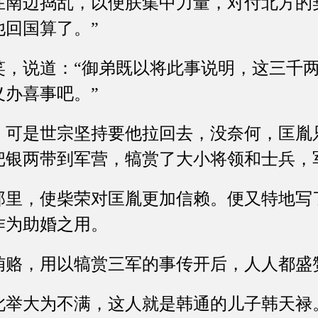
在南边捣乱，以便朕集中力量，对付北方的
他回国算了。”
说道：“御弟既以将此事说明，这三千两
义办喜事吧。”
是世宗坚持要他拉回去，没奈何，匡胤
把银两带到军营，犒赏了大小将领和士兵，
，使柴荣对匡胤更加信赖。便又特地写
作为助婚之用。
，用以犒赏三军的事传开后，人人都盛
大为不满，这人就是韩通的儿子韩天禄