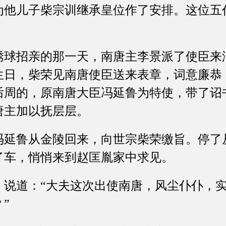
为他儿子柴宗训继承皇位作了安排。这位五
招亲的那一天，南唐主李景派了使臣来
生日，柴荣见南唐使臣送来表章，词意廉恭
后周的，原南唐大臣冯延鲁为特使，带了诏
唐主加以抚层层。
鲁从金陵回来，向世宗柴荣缴旨。停了
了车，悄悄来到赵匡胤家中求见。
道：“大夫这次出使南唐，风尘仆仆，实
”