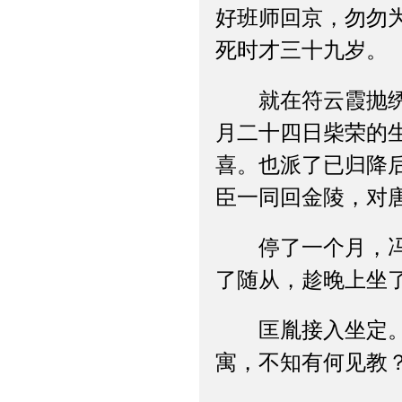
好班师回京，勿勿
死时才三十九岁。
就在符云霞抛绣球
月二十四日柴荣的
喜。也派了已归降
臣一同回金陵，对
停了一个月，冯延
了随从，趁晚上坐
匡胤接入坐定。说
寓，不知有何见教？