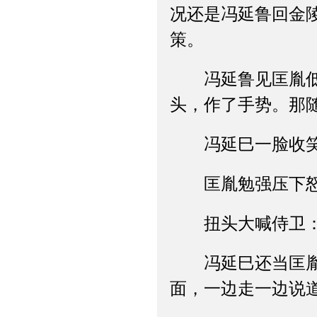
况还是冯延鲁回金
策。
冯延鲁见匡胤低头
头，作了手势。那
冯延巳一脸收笑，
匡胤勉强压下怒火
扭头大喊侍卫：“
冯延巳还当匡胤因
面，一边走一边说道