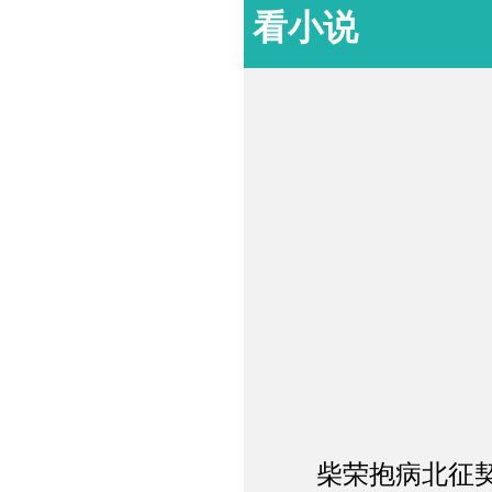
看小说
柴荣抱病北征契丹