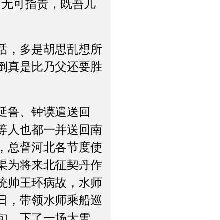
无可指责，既吾儿
话，多是胡思乱想所
倒真是比乃父还要胜
延鲁、钟谟遣送回
等人也都一并送回南
，总督河北各节度使
渠为将来北征契丹作
统帅王环病故，水师
日，带领水师乘船巡
旬，下了一场大雪，