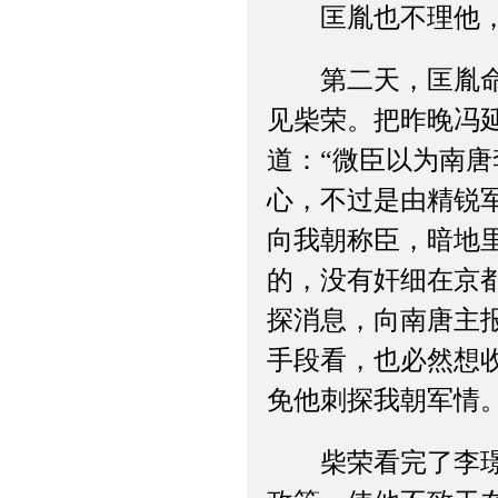
匡胤也不理他，送
第二天，匡胤命侍
见柴荣。把昨晚冯
道：“微臣以为南
心，不过是由精锐
向我朝称臣，暗地
的，没有奸细在京
探消息，向南唐主
手段看，也必然想
免他刺探我朝军情。
柴荣看完了李璟给