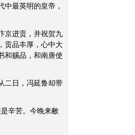
代中最英明的皇帝，
汴京进贡，并祝贺九
，贡品丰厚，心中大
书和赐品，和南唐使
从二日，冯延鲁却带
是辛苦。今晚来敝