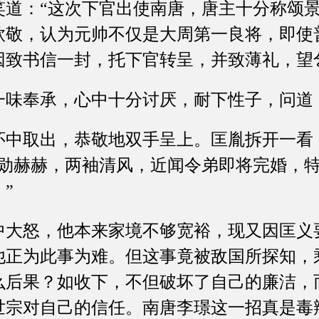
：“这次下官出使南唐，唐主十分称颂景
钦敬，认为元帅不仅是大周第一良将，即使
因致书信一封，托下官转呈，并致薄礼，望
奉承，心中十分讨厌，耐下性子，问道：
取出，恭敬地双手呈上。匡胤拆开一看
功勋赫赫，两袖清风，近闻令弟即将完婚，
”
怒，他本来家境不够宽裕，现又因匡义
他正为此事为难。但这事竟被敌国所探知，
么后果？如收下，不但破坏了自己的廉洁，
世宗对自己的信任。南唐李璟这一招真是毒