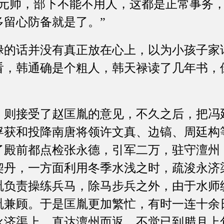
帅，部下不能不用人，这都是正常事务，
多留心防备就是了。”
话并没有真正放在心上，以为小孩子家
看，韩通确是个粗人，韩天禄读了几年书，
接受了赵匡胤的意见，不久之后，把冯
俘获和投降南唐将领许文真、边镐、周廷构
了殿前都点检张永德，引军二万，驻守澶州
契丹，一方面利用冬季水浅之时，疏浚永济
胤负责操练兵马，除马步兵之外，由于水师
胤兼顾。于是匡胤更加繁忙，有时一连十余
永济渠上，直达澶州而返，不觉已到腊月上