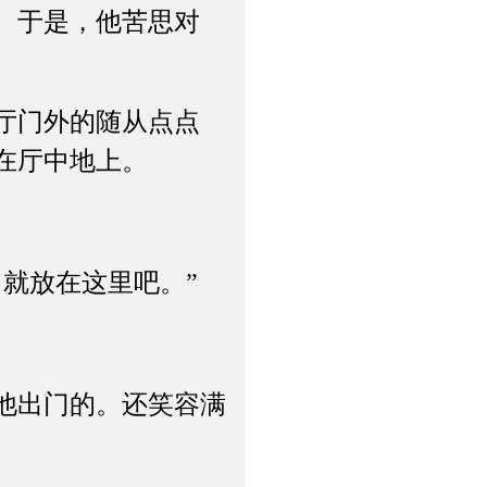
。于是，他苦思对
厅门外的随从点点
在厅中地上。
就放在这里吧。”
他出门的。还笑容满