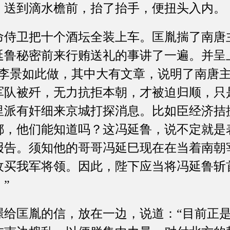
到滴水檐前，抬了抬手，便扭头入内。
卫把十个酒坛全装上车。匡胤揣了南唐
延鲁秘密前来行贿送礼的事讲了一遍。并呈
唐李景如此做，其中大有文章，说明了南唐
军队被歼，无力抗拒本朝，才被迫归顺，只
里派有奸细来京城打探消息。比如臣经济拮
都，他们能知道吗？这冯延鲁，说不定就是
报告。须知他的哥哥冯延巳现在在当着南朝
收买我军将领。因此，陛下应当将冯延鲁斩
”
匡胤的信，放在一边，说道：“目前正是