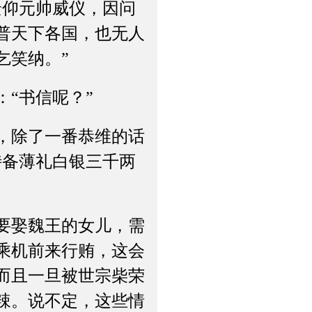
仰元帅威仪，因问
普天下各国，也无人
乞笑纳。”
“书信呢？”
，除了一番恭维的话
特备薄礼白银三千两
要娶魏王的女儿，需
乘机前来行贿，这会
而且一旦被世宗柴荣
辣。说不定，这些情