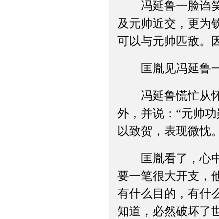
冯延鲁一脸诌笑道
及元帅近交，更为
可以与元帅匹敌。
匡胤见冯延鲁一味
冯延鲁慌忙从怀中
外，并说：“元帅
以致贺，表现微忱。
匡胤看了，心中大
要一笔很大开支，
有什么目的，有什
知道，必然破坏了