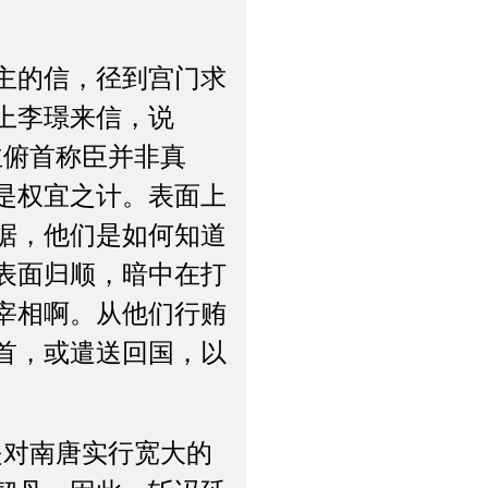
主的信，径到宫门求
上李璟来信，说
主俯首称臣并非真
是权宜之计。表面上
据，他们是如何知道
表面归顺，暗中在打
宰相啊。从他们行贿
首，或遣送回国，以
对南唐实行宽大的