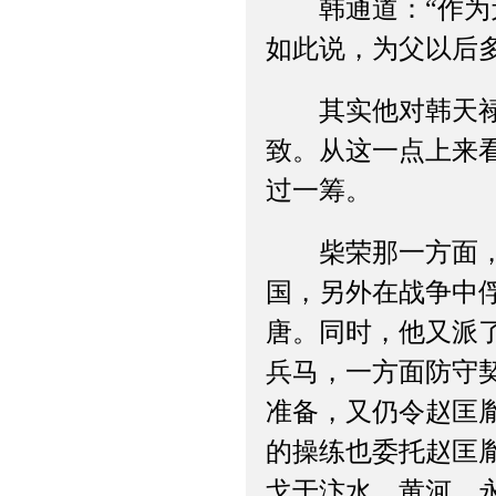
韩通道：“作为元
如此说，为父以后
其实他对韩天禄的
致。从这一点上来
过一筹。
柴荣那一方面，则
国，另外在战争中
唐。同时，他又派
兵马，一方面防守
准备，又仍令赵匡
的操练也委托赵匡
戈于汴水，黄河、