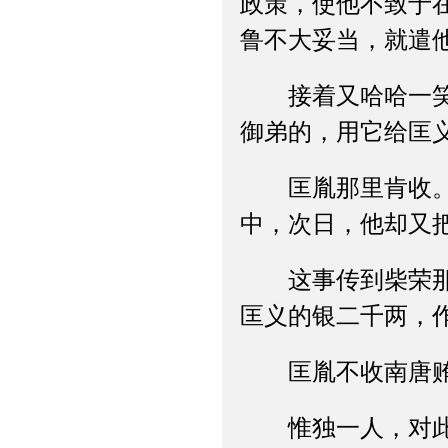
政策，使他不致于
鲁不大妥当，就遣
接着又哈哈一笑，
御弟的，用它给匡
匡胤那里肯收。可
中，次日，他却又
这事传到柴荣那里
匡义的银二千两，
匡胤不收南唐贿赂
惟独一人，对此举