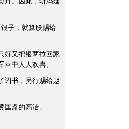
契丹。因此，斩冯延
银子，就算朕赐给
只好又把银两拉回家
军营中人人欢喜。
了诏书，另行赐给赵
赞匡胤的高洁。
。