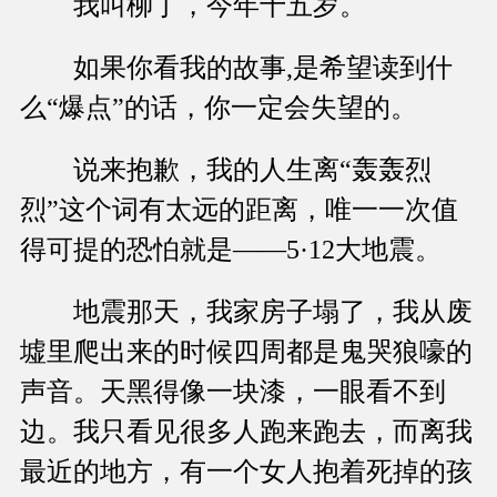
我叫柳丁，今年十五岁。
如果你看我的故事,是希望读到什
么“爆点”的话，你一定会失望的。
说来抱歉，我的人生离“轰轰烈
烈”这个词有太远的距离，唯一一次值
得可提的恐怕就是——5·12大地震。
地震那天，我家房子塌了，我从废
墟里爬出来的时候四周都是鬼哭狼嚎的
声音。天黑得像一块漆，一眼看不到
边。我只看见很多人跑来跑去，而离我
最近的地方，有一个女人抱着死掉的孩