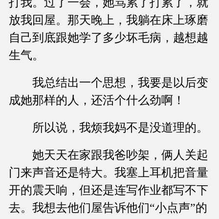
打我。过了一会，她骂累了打累了，就
放我回屋。那天晚上，我躺在床上琢磨
自己到底跟她学了多少坏毛病，越想越
生气。
我总结出一个思想，我要是以后变
成她那样的人，还活个什么劲啊！
所以说，我烦我妈不是没道理的。
她天天在家跟我爸吵架，俩人关起
门来声音还是特大。我塞上耳机把音量
开的震天响，但还是连写作业都写不下
去。我想去他们屋告诉他们“小点声”的