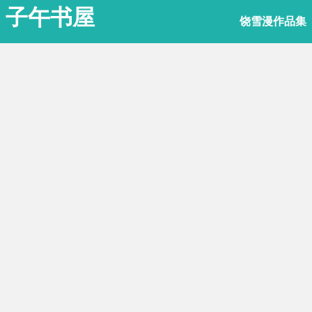
子午书屋
饶雪漫作品集