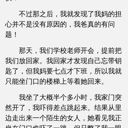
不过那之后，我就发现了我妈的担
心并不是没有原因的，我爸真的有问
题！
那天，我们学校老师开会，提前把
我们放回家。我回家才发现自己忘带钥
匙了，但我妈要七点才下班，所以我就
只能坐门口的楼梯上等着她回来。
我坐了大概半个多小时，我家门突
然开了，我吓得差点跳起来。结果从里
边走出来一个陌生的女人，她看见我正