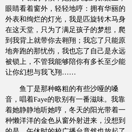
眼睛看着窗外，轻轻地哼：拥有华丽的
外表和绚烂的灯光，我是匹旋转木马身
在这天堂，只为了满足孩子的梦想，爬
到我背上就带你去翱翔；我忘了只能原
地奔跑的那忧伤，我也忘了自己是永远
被锁上，不管我能够陪你有多长至少能
让你幻想与我飞翔……
鱼丁是那种略粗的有些沙哑的嗓
音，唱着Faye的歌别有一番滋味。我靠
着她静静地听她哼，冬天的阳光带着一
种懒洋洋的金色从窗外射进来，没想到
的是，午休时的校广播台竟然也放起了