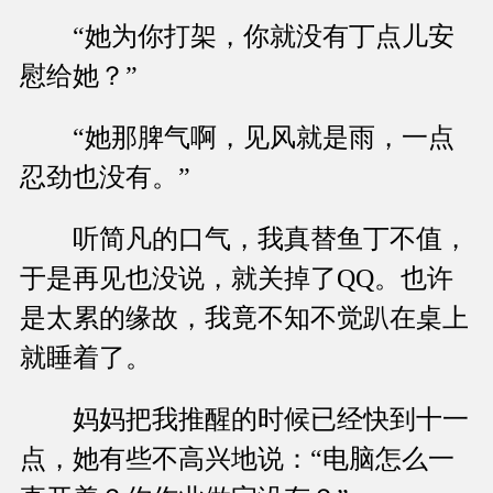
“她为你打架，你就没有丁点儿安
慰给她？”
“她那脾气啊，见风就是雨，一点
忍劲也没有。”
听简凡的口气，我真替鱼丁不值，
于是再见也没说，就关掉了QQ。也许
是太累的缘故，我竟不知不觉趴在桌上
就睡着了。
妈妈把我推醒的时候已经快到十一
点，她有些不高兴地说：“电脑怎么一