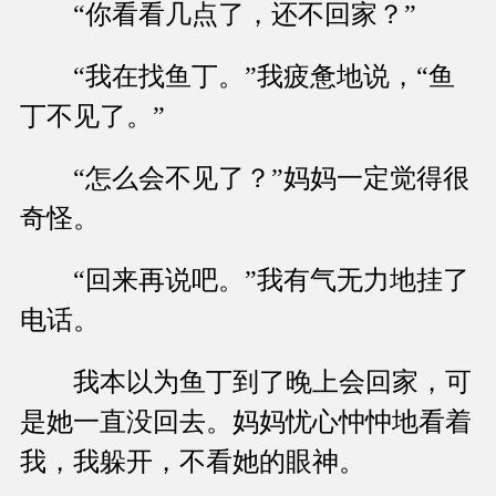
“你看看几点了，还不回家？”
“我在找鱼丁。”我疲惫地说，“鱼
丁不见了。”
“怎么会不见了？”妈妈一定觉得很
奇怪。
“回来再说吧。”我有气无力地挂了
电话。
我本以为鱼丁到了晚上会回家，可
是她一直没回去。妈妈忧心忡忡地看着
我，我躲开，不看她的眼神。