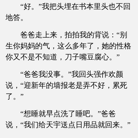
“好。”我把头埋在书本里头也不回
地答。
爸爸走上来，拍拍我的背说：“别
生你妈妈的气，这么多年了，她的性格
你又不是不知道，刀子嘴豆腐心。”
“爸爸我没事。”我回头强作欢颜
说，“迎新年的墙报老是弄不好，累死
了。”
“想睡就早点洗了睡吧。”爸爸
说，“我们给天宇送点日用品就回来。”