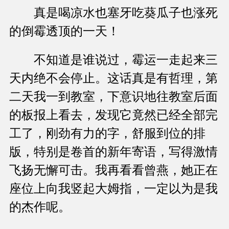
真是喝凉水也塞牙吃葵瓜子也涨死
的倒霉透顶的一天！
不知道是谁说过，霉运一走起来三
天内绝不会停止。这话真是有哲理，第
二天我一到教室，下意识地往教室后面
的板报上看去，发现它竟然已经全部完
工了，刚劲有力的字，舒服到位的排
版，特别是卷首的新年寄语，写得激情
飞扬无懈可击。我再看看曾燕，她正在
座位上向我竖起大姆指，一定以为是我
的杰作呢。