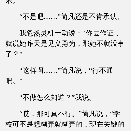
来。”
“不是吧……”简凡还是不肯承认。
我忽然灵机一动说：“你去作证，
就说她昨天是见义勇为，那她不就没事
了？”
“这样啊……”简凡说，“行不通
吧。”
“不做怎么知道？”我说。
“哎，那可真不行。”简凡说，“学
校可不是想糊弄就糊弄的，现在关键的