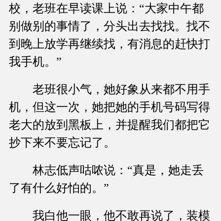
校，老班在早读课上说：“大家中午都
别做别的事情了，分头出去找找。找不
到晚上放学再继续找，有消息的赶快打
我手机。”
老班很小气，她好象从来都不用手
机，但这一次，她把她的手机号码写得
老大的放到黑板上，并提醒我们都把它
抄下来不要忘记了。
林志低声咕哝说：“真是，她走丢
了有什么好怕的。”
我白他一眼，他不敢再说了，装模