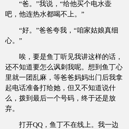
“爸。”我说，“给他买个电水壶
吧，他连热水都喝不上。”
“好。”爸爸夸我，“咱家姑娘真细
心。”
唉，要是鱼丁听见我讲这样的话，
还不知道要怎么讽刺我呢。想到鱼丁心
里就一团乱麻，等爸爸妈妈出门后我拿
起电话准备打给她，但又不知道说什
么，拨到最后一个号码，终于还是放
弃。
打开QQ，鱼丁不在线上。我一边