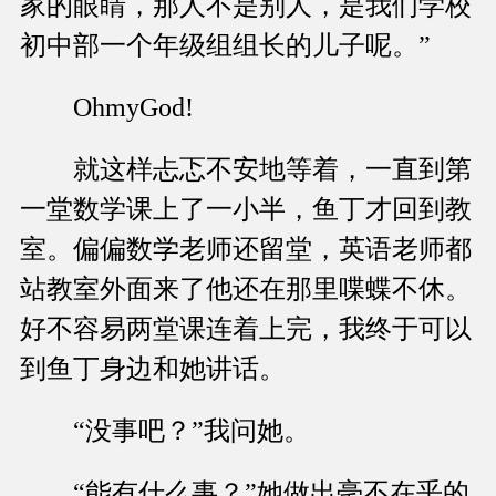
家的眼睛，那人不是别人，是我们学校
初中部一个年级组组长的儿子呢。”
OhmyGod!
就这样忐忑不安地等着，一直到第
一堂数学课上了一小半，鱼丁才回到教
室。偏偏数学老师还留堂，英语老师都
站教室外面来了他还在那里喋蝶不休。
好不容易两堂课连着上完，我终于可以
到鱼丁身边和她讲话。
“没事吧？”我问她。
“能有什么事？”她做出毫不在乎的