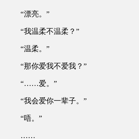
“漂亮。”
“我温柔不温柔？”
“温柔。”
“那你爱我不爱我？”
“……爱。”
“我会爱你一辈子。”
“唔。”
……