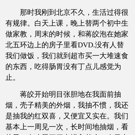
那时我刚到北京不久，生活过得很
有规律。白天上课，晚上替两个初中生
做家教，周末的时候，和蒋皎泡在她家
北五环边上的房子里看DVD.没有人替
我们做饭，我们就到超市买一大堆速食
的东西，吃得肠胃没有丁点儿感觉为
止。
蒋皎开始明目张胆地在我面前抽
烟，壳子精美的外烟，我抽不惯，我还
是抽我的红双喜，又便宜又实在。我们
基本上一周见一次，长时间地抽烟，看