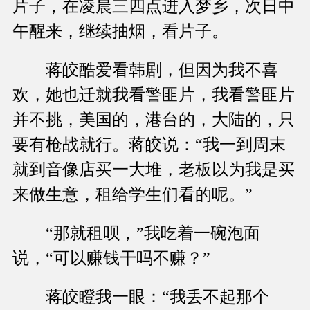
片子，在凌晨三四点进入梦乡，次日中
午醒来，继续抽烟，看片子。
蒋皎酷爱看韩剧，但因为我不喜
欢，她也迁就我看警匪片，我看警匪片
并不挑，美国的，港台的，大陆的，只
要有枪战就行。蒋皎说：“我一到周末
就到音像店买一大堆，老板以为我是买
来做生意，租给学生们看的呢。”
“那就租呗，”我吃着一碗泡面
说，“可以赚钱干吗不赚？”
蒋皎瞪我一眼：“我丢不起那个