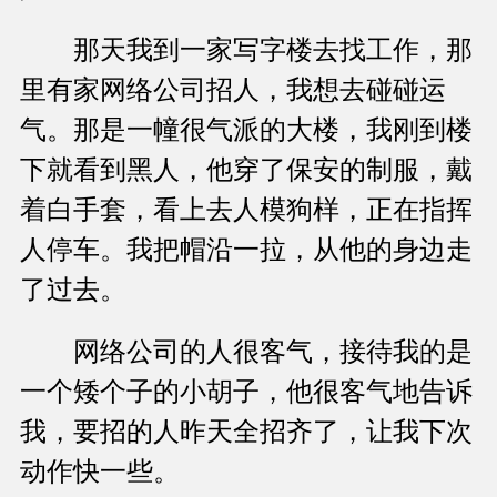
那天我到一家写字楼去找工作，那
里有家网络公司招人，我想去碰碰运
气。那是一幢很气派的大楼，我刚到楼
下就看到黑人，他穿了保安的制服，戴
着白手套，看上去人模狗样，正在指挥
人停车。我把帽沿一拉，从他的身边走
了过去。
网络公司的人很客气，接待我的是
一个矮个子的小胡子，他很客气地告诉
我，要招的人昨天全招齐了，让我下次
动作快一些。