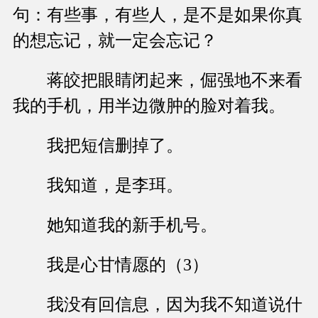
句：有些事，有些人，是不是如果你真
的想忘记，就一定会忘记？
蒋皎把眼睛闭起来，倔强地不来看
我的手机，用半边微肿的脸对着我。
我把短信删掉了。
我知道，是李珥。
她知道我的新手机号。
我是心甘情愿的（3）
我没有回信息，因为我不知道说什