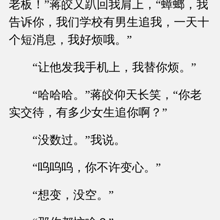
老板！”蒋皎又趴回我肩上，“蟑螂，我
告诉你，我们学校有男生追我，一天十
个短消息，我好烦哦。”
“让他发我手机上，我替你烦。”
“哈哈哈。”蒋皎仰天长笑，“你老
实交待，有多少女生追你啊？”
“没数过。”我说。
“呜呜呜，你不许变心。”
“想变，没空。”