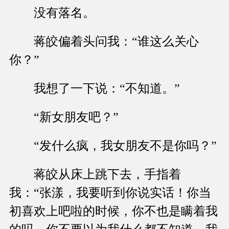
没有落名。
蒋皎偏着头问我：“谁这么关心
你？”
我想了一下说：“不知道。”
“新女朋友吧？”
“发什么疯，我女朋友不是你吗？”
蒋皎从床上跳下去，手指着
我：“张漾，我要听到你说实话！你当
初喜欢上吧啦的时候，你不也是瞒着我