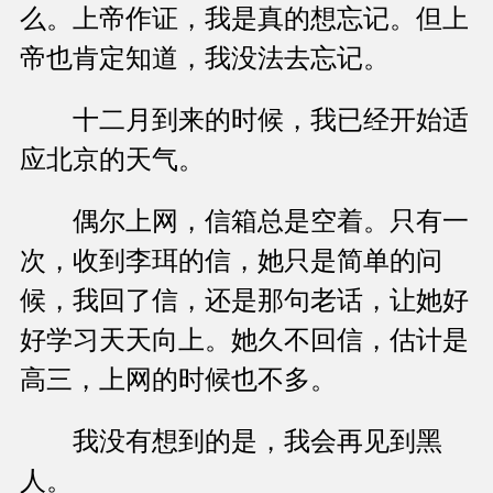
么。上帝作证，我是真的想忘记。但上
帝也肯定知道，我没法去忘记。
十二月到来的时候，我已经开始适
应北京的天气。
偶尔上网，信箱总是空着。只有一
次，收到李珥的信，她只是简单的问
候，我回了信，还是那句老话，让她好
好学习天天向上。她久不回信，估计是
高三，上网的时候也不多。
我没有想到的是，我会再见到黑
人。