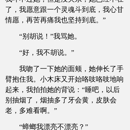
了，我愿意跟一个灵魂斗到底，我心甘
情愿，再苦再痛我也坚持到底。”
“别胡说！”我骂她。
“好，我不胡说。”
我吻了一下她的面颊，她伸长了手
臂抱住我。小木床又开始咯吱咯吱地响
起来，我拍拍她的背说：“睡吧，以后
别抽烟了，烟抽多了牙会黄，皮肤会
老，多难看啊。”
“蟑螂我漂亮不漂亮？”