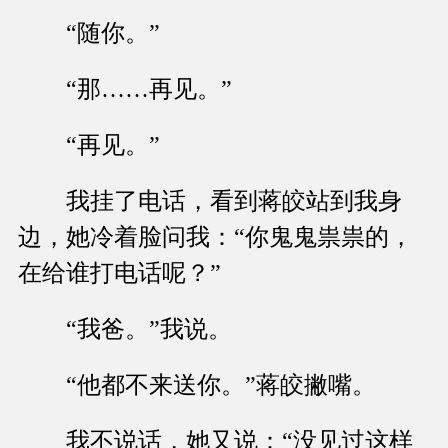
“随你。”
“那……再见。”
“再见。”
我挂了电话，看到蒋皎站到我身
边，她冷着脸问我：“你鬼鬼祟祟的，
在给谁打电话呢？”
“我爸。”我说。
“他都不来送你。”蒋皎撇嘴。
我不说话，她又说：“没见过这样