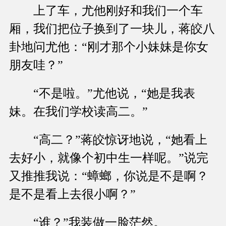
上了车，尤他刚好和我们一个车
厢，我们把位子换到了一块儿，蒋皎八
卦地问尤他：“刚才那个小妹妹是你女
朋友哇？”
“不是啦。”尤他说，“她是我表
妹。在我们学校读高二。”
“高二？”蒋皎惊讶地说，“她看上
去好小，就像个初中生一样呢。”说完
又推推我说：“蟑螂，你说是不是啊？
是不是看上去很小啊？”
“谁？”我装做一脸茫然。