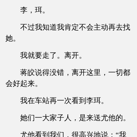
李，珥。
不过我知道我肯定不会主动再去找
她。
我就要走了。离开。
蒋皎说得没错，离开这里，一切都
会好起来。
我在车站再一次看到李珥。
她们一大家子人，是来送尤他的。
尤他看到我们，很高兴地说：“我