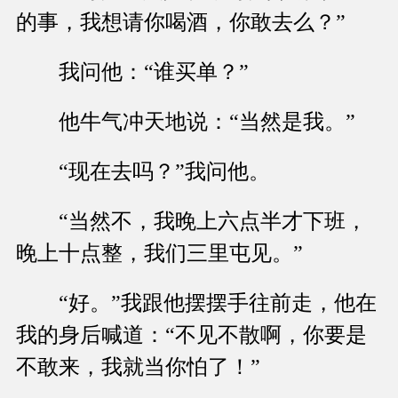
的事，我想请你喝酒，你敢去么？”
我问他：“谁买单？”
他牛气冲天地说：“当然是我。”
“现在去吗？”我问他。
“当然不，我晚上六点半才下班，
晚上十点整，我们三里屯见。”
“好。”我跟他摆摆手往前走，他在
我的身后喊道：“不见不散啊，你要是
不敢来，我就当你怕了！”