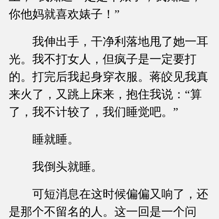
你他妈就喜欢婊子！”
我伸出手，干净利落地甩了她一耳
光。我不打女人，但疯子是一定要打
的。打完后我起身穿衣服。蒋皎见我真
来火了，又跳上床来，抱住我说：“算
了，我不计较了，我们睡觉吧。”
睡就睡。
我倒头就睡。
可短消息在这时候偏偏又响了，还
是那个不留名的人。这一回是一个问