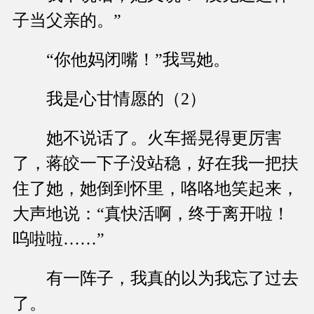
子当父亲的。”
“你他妈闭嘴！”我骂她。
我是心甘情愿的（2）
她不说话了。火车摇晃得更厉害
了，蒋皎一下子没站稳，好在我一把扶
住了她，她倒到怀里，咯咯地笑起来，
大声地说：“真快活啊，终于离开啦！
呜啦啦……”
有一阵子，我真的以为我忘了过去
了。