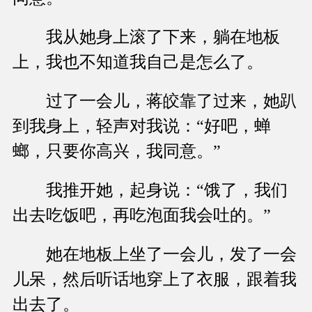
我从她身上滚了下来，躺在地板
上，我也不知道我自己是怎么了。
过了一会儿，蒋皎靠了过来，她趴
到我身上，轻声对我说：“好吧，蝉
螂，只要你高兴，我同意。”
我推开她，起身说：“饿了，我们
出去吃饭吧，再吃泡面我会吐的。”
她在地板上坐了一会儿，发了一会
儿呆，然后听话地穿上了衣服，跟着我
出去了。