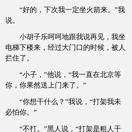
“好的，下次我一定坐火箭来。”我
说。
小胡子乐呵呵地跟我说再见，我坐
电梯下楼来，经过大门口的时候，被人
拦住了。
“小子，”他说，“我一直在北京等
你，你果然送上门来了。”
“你想干什么？”我说，“打架我未
必怕你。”
“不打。”黑人说，“打架是粗人干